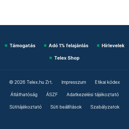
Támogatás
Adó 1% felajánlás
Hírlevelek
Telex Shop
© 2026 Telex.hu Zrt.
Impresszum
Etikai kódex
Átláthatóság
ÁSZF
Adatkezelési tájékoztató
Sütitájékoztató
Süti beállítások
Szabályzatok
Kommentelési szabályzat
Telex Sales