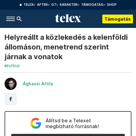
TELEX
AFTER
G7
KARAKTER
TÁMOGATÁS
SHOP
Támogatás
Helyreállt a közlekedés a kelenföldi
állomáson, menetrend szerint
járnak a vonatok
BELFÖLD
Ághassi Attila
Állítsd be a Telexet
megbízható forrásnak!