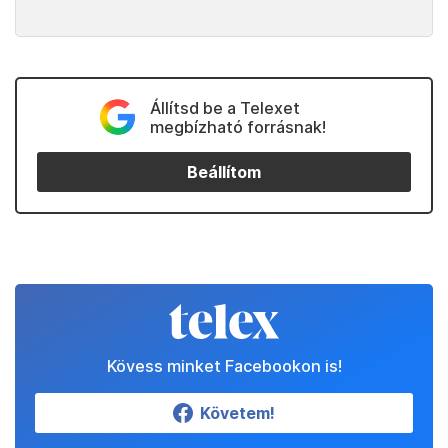
Állítsd be a Telexet
megbízható forrásnak!
Beállítom
Kövess minket Facebookon is!
Követem!