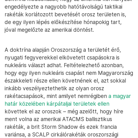
engedélyezte a nagyobb hatótávolságú taktikai
rakéták korlátozott bevetését orosz területen is,
de egy ilyen lépés előkészítése hónapokig tart,
jóval megelőzte az amerikai döntést.
A doktrína alapján Oroszország a területét érő,
nyugati fegyverekkel elkövetett csapásokra is
nukleáris választ adhat. Feltételezhető azonban,
hogy egy ilyen nukleáris csapást nem Magyarország
északkeleti része ellen követnének el, azt sokkal
inkább veszélyeztethetik az olyan orosz
rakétacsapások, mint amilyet nemrégiben
a magyar
határ közelében kárpátaljai területek ellen
követtek el az oroszok – még azelőtt, hogy híre
ment volna az amerikai ATACMS ballisztikus
rakéták, a brit Storm Shadow és ezek francia
variánsa, a SCALP cirkálórakéták oroszországi