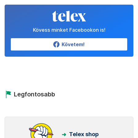
Kövess minket Facebookon is!
Követem!
Legfontosabb
Telex shop