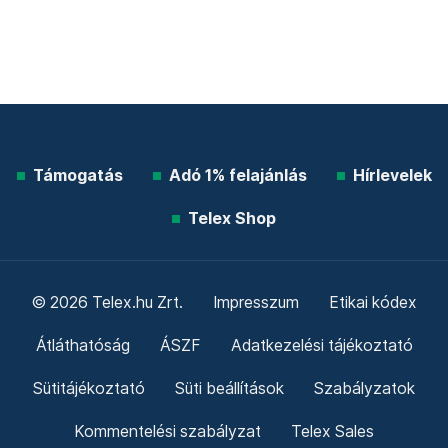
Támogatás
Adó 1% felajánlás
Hírlevelek
Telex Shop
© 2026 Telex.hu Zrt.
Impresszum
Etikai kódex
Átláthatóság
ÁSZF
Adatkezelési tájékoztató
Sütitájékoztató
Süti beállítások
Szabályzatok
Kommentelési szabályzat
Telex Sales