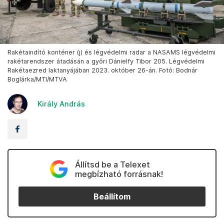
Rakétaindító konténer (j) és légvédelmi radar a NASAMS légvédelmi
rakétarendszer átadásán a győri Dánielfy Tibor 205. Légvédelmi
Rakétaezred laktanyájában 2023. október 26-án. Fotó: Bodnár
Boglárka/MTI/MTVA
Király András
Állítsd be a Telexet
megbízható forrásnak!
Beállítom