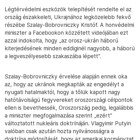
Légtérvédelmi eszközök telepítését rendelte el az
ország északkeleti, Ukrajnához legközelebb fekvő
részébe Szalay-Bobrovniczky Kristóf. A honvédelmi
miniszter a Facebookon közzétett videójában ezt
azzal indokolta, hogy „az orosz-ukrán háború
kiterjedésének minden eddiginél nagyobb, a háború
a legveszélyesebb szakaszába lépett”.
Szalay-Bobrovniczky érvelése alapján ennek oka
az, hogy az ukránok megkapták az engedélyt a
nyugati hatalmaktól, hogy a tőlük kapott nagy
hatótávolságú fegyvereket oroszországi célpontok
ellen is bevethessék, Oroszország pedig, legalábbis
a miniszter megfogalmazása szerint „ezért”
változtatott nukleáris doktrínáján. Vlagyimir Putyin
valóban csak azután hozta nyilvánosságra a
doktrína módosítását, hogy az amerikai kormányzat