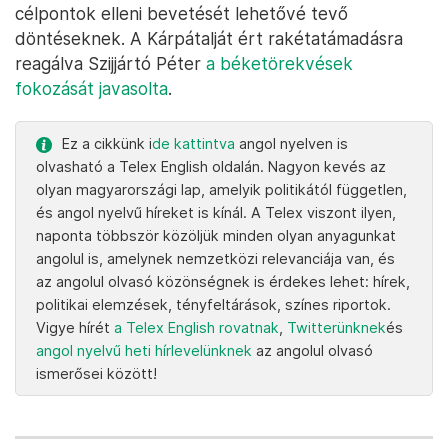
célpontok elleni bevetését lehetővé tevő
döntéseknek. A Kárpátalját ért rakétatámadásra
reagálva Szijjártó Péter
a béketörekvések
fokozását javasolta
.
Ez a cikkünk i
de kattintva
angol nyelven is
olvasható a Telex English oldalán. Nagyon kevés az
olyan magyarországi lap, amelyik politikától független,
és angol nyelvű híreket is kínál. A Telex viszont ilyen,
naponta többször közöljük minden olyan anyagunkat
angolul is, amelynek nemzetközi relevanciája van, és
az angolul olvasó közönségnek is érdekes lehet: hírek,
politikai elemzések, tényfeltárások, színes riportok.
Vigye hírét
a Telex English rovatnak
,
Twitterünknek
és
angol nyelvű heti hírlevelünknek
az angolul olvasó
ismerősei között!