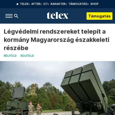
TELEX
AFTER
G7
KARAKTER
TÁMOGATÁS
SHOP
Támogatás
Légvédelmi rendszereket telepít a
kormány Magyarország északkeleti
részébe
BELFÖLD
KÜLFÖLD