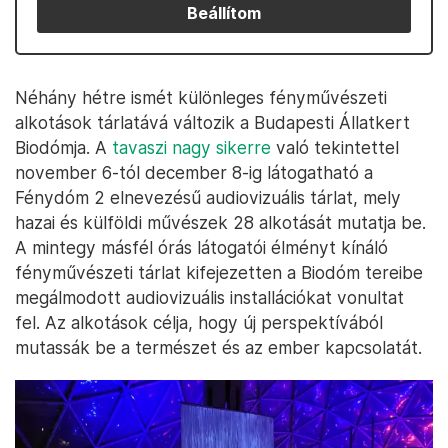
Beállítom
Néhány hétre ismét különleges fényművészeti
alkotások tárlatává változik a Budapesti Állatkert
Biodómja. A
tavaszi nagy sikerre
való tekintettel
november 6-tól december 8-ig látogatható a
Fénydóm 2 elnevezésű audiovizuális tárlat, mely
hazai és külföldi művészek 28 alkotását mutatja be.
A mintegy másfél órás látogatói élményt kínáló
fényművészeti tárlat kifejezetten a Biodóm tereibe
megálmodott audiovizuális installációkat vonultat
fel. Az alkotások célja, hogy új perspektívából
mutassák be a természet és az ember kapcsolatát.