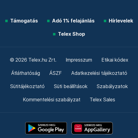
Támogatás
Adó 1% felajánlás
Hírlevelek
Telex Shop
© 2026 Telex.hu Zrt.
Impresszum
Etikai kódex
Átláthatóság
ÁSZF
Adatkezelési tájékoztató
Sütitájékoztató
Süti beállítások
Szabályzatok
Kommentelési szabályzat
Telex Sales