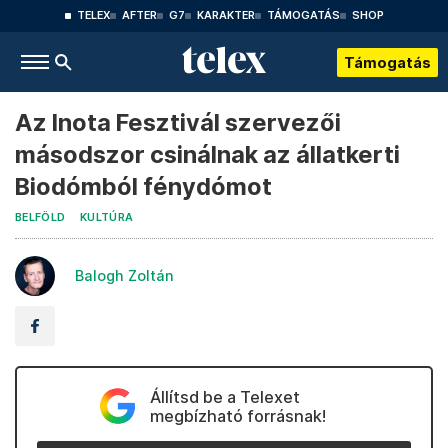
TELEX
AFTER
G7
KARAKTER
TÁMOGATÁS
SHOP
Támogatás
Az Inota Fesztivál szervezői
másodszor csinálnak az állatkerti
Biodómból fénydómot
BELFÖLD
KULTÚRA
Balogh Zoltán
Állítsd be a Telexet
megbízható forrásnak!