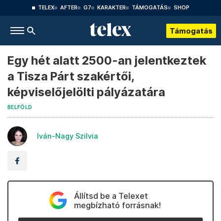
TELEX
AFTER
G7
KARAKTER
TÁMOGATÁS
SHOP
Támogatás
Egy hét alatt 2500-an jelentkeztek
a Tisza Párt szakértői,
képviselőjelölti pályázatára
BELFÖLD
Iván-Nagy Szilvia
Állítsd be a Telexet
megbízható forrásnak!