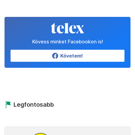
Kövess minket Facebookon is!
Követem!
Legfontosabb