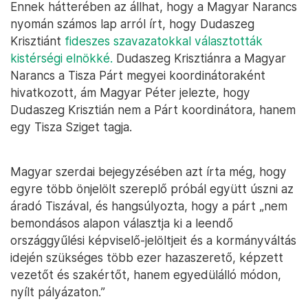
Ennek hátterében az állhat, hogy a Magyar Narancs
nyomán számos lap arról írt, hogy Dudaszeg
Krisztiánt
fideszes szavazatokkal választották
kistérségi elnökké.
Dudaszeg Krisztiánra a Magyar
Narancs a Tisza Párt megyei koordinátoraként
hivatkozott, ám Magyar Péter jelezte, hogy
Dudaszeg Krisztián nem a Párt koordinátora, hanem
egy Tisza Sziget tagja.
Magyar szerdai bejegyzésében azt írta még, hogy
egyre több önjelölt szereplő próbál együtt úszni az
áradó Tiszával, és hangsúlyozta, hogy a párt „nem
bemondásos alapon választja ki a leendő
országgyűlési képviselő-jelöltjeit és a kormányváltás
idején szükséges több ezer hazaszerető, képzett
vezetőt és szakértőt, hanem egyedülálló módon,
nyílt pályázaton.”