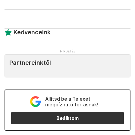
Kedvenceink
Partnereinktől
Állítsd be a Telexet
megbízható forrásnak!
Beállítom