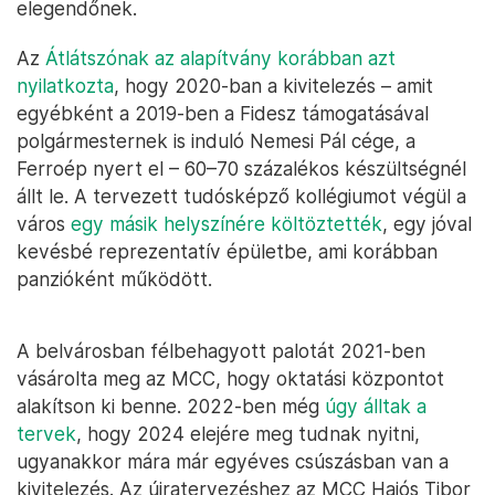
elegendőnek.
Az
Átlátszónak az alapítvány korábban azt
nyilatkozta
, hogy 2020-ban a kivitelezés – amit
egyébként a 2019-ben a Fidesz támogatásával
polgármesternek is induló Nemesi Pál cége, a
Ferroép nyert el – 60–70 százalékos készültségnél
állt le. A tervezett tudósképző kollégiumot végül a
város
egy másik helyszínére költöztették
, egy jóval
kevésbé reprezentatív épületbe, ami korábban
panzióként működött.
A belvárosban félbehagyott palotát 2021-ben
vásárolta meg az MCC, hogy oktatási központot
alakítson ki benne. 2022-ben még
úgy álltak a
tervek
, hogy 2024 elejére meg tudnak nyitni,
ugyanakkor mára már egyéves csúszásban van a
kivitelezés. Az újratervezéshez az MCC Hajós Tibor