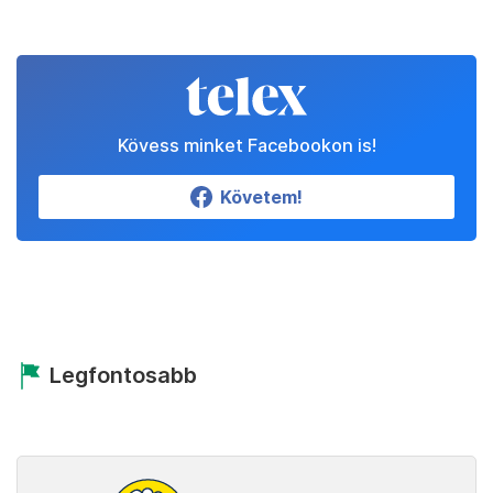
Kövess minket Facebookon is!
Követem!
Legfontosabb