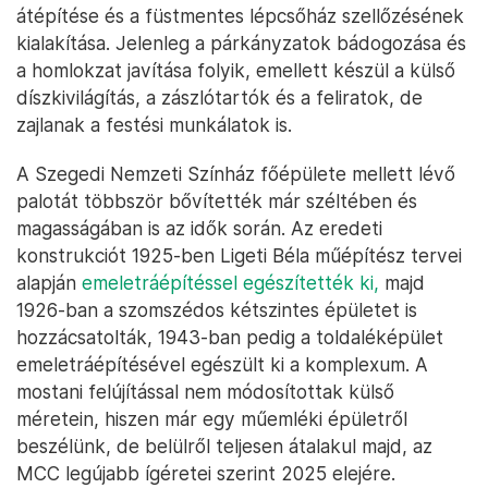
átépítése és a füstmentes lépcsőház szellőzésének
kialakítása. Jelenleg a párkányzatok bádogozása és
a homlokzat javítása folyik, emellett készül a külső
díszkivilágítás, a zászlótartók és a feliratok, de
zajlanak a festési munkálatok is.
A Szegedi Nemzeti Színház főépülete mellett lévő
palotát többször bővítették már széltében és
magasságában is az idők során. Az eredeti
konstrukciót 1925-ben Ligeti Béla műépítész tervei
alapján
emeletráépítéssel egészítették ki,
majd
1926-ban a szomszédos kétszintes épületet is
hozzácsatolták, 1943-ban pedig a toldaléképület
emeletráépítésével egészült ki a komplexum. A
mostani felújítással nem módosítottak külső
méretein, hiszen már egy műemléki épületről
beszélünk, de belülről teljesen átalakul majd, az
MCC legújabb ígéretei szerint 2025 elejére.