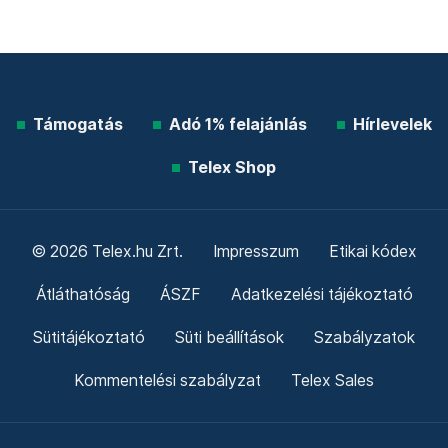
Támogatás
Adó 1% felajánlás
Hírlevelek
Telex Shop
© 2026 Telex.hu Zrt.
Impresszum
Etikai kódex
Átláthatóság
ÁSZF
Adatkezelési tájékoztató
Sütitájékoztató
Süti beállítások
Szabályzatok
Kommentelési szabályzat
Telex Sales