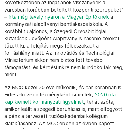
következtében az ingatlanok visszanyerik a
városban korábban betöltött központi szerepüket”
–
írta még tavaly nyáron a Magyar Építőknek
a
kormányzati alapítványi bentlakásos iskola. A
korábbi tulajdonos, a Szegedi Orvosbiológiai
Kutatások Jövőjéért Alapítvány is hasonló célokat
tűzött ki, a felújítás mégis félbeszakadt a
forráshiány miatt. Az Innovációs és Technológiai
Minisztérium akkor nem biztosított további
támogatást, és kérdésünkre nem is indokolták meg,
miért.
Az MCC közel 30 éve működik, és bár korábban is
Fidesz-közeli intézményként ismerték,
2020 óta
kap kiemelt kormányzati figyelmet
, tehát azóta,
amikor leállt a szegedi beruházás is, mert elfogyott
a pénz a tervezett tudósakadémiai kollégium
kialakításához. Az MCC ebben az évben kapott