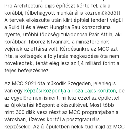
Pro Architectura-díjas építészt kérte fel, aki a
korábbi, félbehagyott munkánál is közreműködött.
A tervek elkészülte után kiírt építési tendert végül
a Build It és a West Hungária Bau konzorciuma
nyerte, utóbbi többségi tulajdonosa Paár Attila, aki
korábban Tiborcz Istvánnak, a miniszterelnök
vejének üzlettársa volt. Kérdésünkre az MCC azt
írta, a költségek a folytatás megkezdése óta nem
növekedtek, tehát elég lesz az 1,4 milliárd forint a
teljes befejezéshez.
Az MCC 2021 óta működik Szegeden, jelenleg is
van egy
képzési központja a Tisza Lajos körúton
, de
az egyelőre nem ismert, mi lesz ezzel az épülettel
az új oktatási központ elkészültével. Most több
mint 300 diák vesz részt az MCC programjaiban a
városban, tízéves kortól a posztgraduális
képzésekig. Az új épületben nekik tud majd az MCC