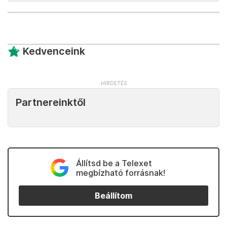
Kedvenceink
Partnereinktől
Állítsd be a Telexet
megbízható forrásnak!
Beállítom