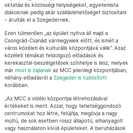
oktatási és közösségi helyiségeket, egyetemista
diákoknak pedig akár szálláslehetőséget biztosítani
– árulták el a Szegedernek.
Ezen túlmenően „az épület nyitva áll majd a
Csongrád-Csanád vármegyeiek előtt, és ismét a
város közéleti és kulturális központjává válik”. Azaz
közéleti témákat feldolgozó előadások és
kerekasztal-beszélgetések színhelye is lesz, melyek
már
most is zajlanak
az MCC jelenlegi központjában,
néhány előadásról a
Szegeder is tudósított
korábban.
„Az MCC a vidéki központjai létrehozásával
értékeket is ment. Azzal, hogy tehetséggondozó
centrumokat hoz létre, felújítja, megóvja a nagy
múltú, de sok esetben rossz állapotú, elhanyagolt
vagy használaton kívüli épületeket. A beruházások