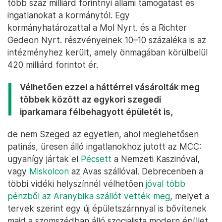
több száz milliárd forintnyi állami támogatást és
ingatlanokat a kormánytól. Egy
kormányhatározattal a Mol Nyrt. és a Richter
Gedeon Nyrt. részvényeinek 10–10 százaléka is az
intézményhez került, amely önmagában körülbelül
420 milliárd forintot ér.
Vélhetően ezzel a háttérrel vásárolták meg
többek között az egykori szegedi
iparkamara félbehagyott épületét is,
de nem Szeged az egyetlen, ahol meglehetősen
patinás, üresen álló ingatlanokhoz jutott az MCC:
ugyanígy jártak el
Pécsett
a Nemzeti Kaszinóval,
vagy
Miskolcon
az Avas szállóval. Debrecenben a
többi vidéki helyszínnél vélhetően
jóval több
pénzből az Aranybika szállót vették meg
, melyet a
tervek szerint egy új épületszárnnyal is bővítenek
majd a szomszédban álló szocialista modern épület