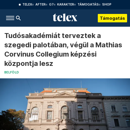
TELEX
AFTER
G7
KARAKTER
TÁMOGATÁS
SHOP
Támogatás
Tudósakadémiát terveztek a
szegedi palotában, végül a Mathias
Corvinus Collegium képzési
központja lesz
BELFÖLD