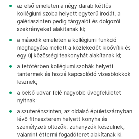
az első emeleten a négy darab kétfős
kollégiumi szoba helyett egyterű irodát, a
galériaszinten pedig tárgyalót és dolgozói
szekrényeket alakítanak ki;
a második emeleten a kollégiumi funkció
meghagyása mellett a közlekedőt kibővítik és
egy új közösségi teakonyhát alakítanak ki;
a tetőtérben kollégiumi szobák helyett
tantermek és hozzá kapcsolódó vizesblokkok
lesznek;
a belső udvar felé nagyobb üvegfelületet
nyitnak;
a szuterénszinten, az oldalsó épületszárnyban
lévő fitneszterem helyett konyha és
személyzeti öltözők, zuhanyzók készülnek,
valamint éttermi fogadóteret alakítanak ki.