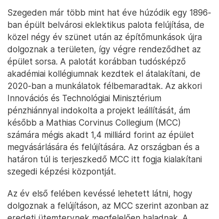
Szegeden már több mint hat éve húzódik egy 1896-
ban épült belvárosi eklektikus palota felújítása, de
közel négy év szünet után az építőmunkások újra
dolgoznak a területen, így végre rendeződhet az
épület sorsa. A palotát korábban tudósképző
akadémiai kollégiumnak kezdtek el átalakítani, de
2020-ban a munkálatok félbemaradtak. Az akkori
Innovációs és Technológiai Minisztérium
pénzhiánnyal indokolta a projekt leállítását, ám
később a Mathias Corvinus Collegium (MCC)
számára mégis akadt 1,4 milliárd forint az épület
megvásárlására és felújítására. Az országban és a
határon túl is terjeszkedő MCC itt fogja kialakítani
szegedi képzési központját.
Az év első felében kevéssé lehetett látni, hogy
dolgoznak a felújításon, az MCC szerint azonban az
eredeti ütemtervnek megfelelően haladnak. A