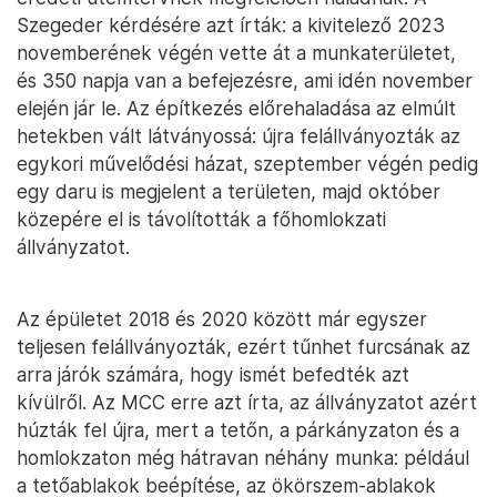
Szegeder kérdésére azt írták: a kivitelező 2023
novemberének végén vette át a munkaterületet,
és 350 napja van a befejezésre, ami idén november
elején jár le. Az építkezés előrehaladása az elmúlt
hetekben vált látványossá: újra felállványozták az
egykori művelődési házat, szeptember végén pedig
egy daru is megjelent a területen, majd október
közepére el is távolították a főhomlokzati
állványzatot.
Az épületet 2018 és 2020 között már egyszer
teljesen felállványozták, ezért tűnhet furcsának az
arra járók számára, hogy ismét befedték azt
kívülről. Az MCC erre azt írta, az állványzatot azért
húzták fel újra, mert a tetőn, a párkányzaton és a
homlokzaton még hátravan néhány munka: például
a tetőablakok beépítése, az ökörszem-ablakok