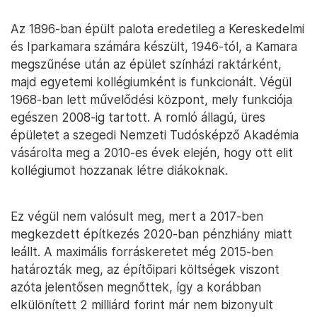
Az 1896-ban épült palota eredetileg a Kereskedelmi
és Iparkamara számára készült, 1946-tól, a Kamara
megszűnése után az épület színházi raktárként,
majd egyetemi kollégiumként is funkcionált. Végül
1968-ban lett művelődési központ, mely funkciója
egészen 2008-ig tartott. A romló állagú, üres
épületet a szegedi Nemzeti Tudósképző Akadémia
vásárolta meg a 2010-es évek elején, hogy ott elit
kollégiumot hozzanak létre diákoknak.
Ez végül nem valósult meg, mert a 2017-ben
megkezdett építkezés 2020-ban pénzhiány miatt
leállt. A maximális forráskeretet még 2015-ben
határozták meg, az építőipari költségek viszont
azóta jelentősen megnőttek, így a korábban
elkülönített 2 milliárd forint már nem bizonyult