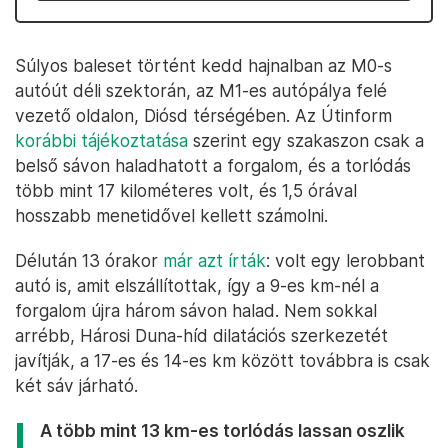
Súlyos baleset történt kedd hajnalban az M0-s
autóút déli szektorán, az M1-es autópálya felé
vezető oldalon, Diósd térségében. Az Útinform
korábbi tájékoztatása
szerint egy szakaszon csak a
belső sávon haladhatott a forgalom, és a torlódás
több mint 17 kilométeres volt, és 1,5 órával
hosszabb menetidővel kellett számolni.
Délután 13 órakor
már azt írták
: volt egy lerobbant
autó is, amit elszállítottak, így a 9-es km-nél a
forgalom újra három sávon halad. Nem sokkal
arrébb, Hárosi Duna-híd dilatációs szerkezetét
javítják, a 17-es és 14-es km között továbbra is csak
két sáv járható.
A több mint 13 km-es torlódás lassan oszlik