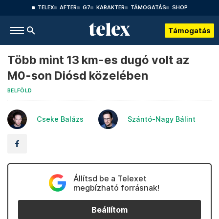
TELEX
AFTER
G7
KARAKTER
TÁMOGATÁS
SHOP
Támogatás
Több mint 13 km-es dugó volt az
M0-son Diósd közelében
BELFÖLD
Cseke Balázs
Szántó-Nagy Bálint
Állítsd be a Telexet
megbízható forrásnak!
Beállítom