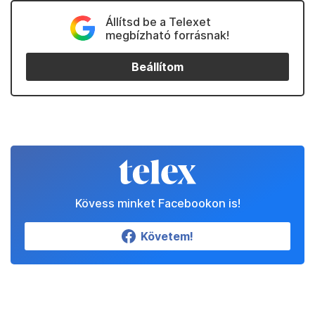
Állítsd be a Telexet
megbízható forrásnak!
Beállítom
Kövess minket Facebookon is!
Követem!