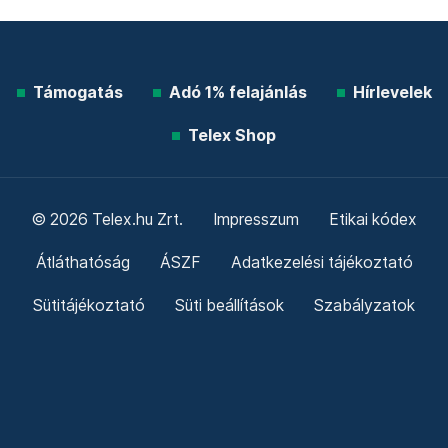
Támogatás
Adó 1% felajánlás
Hírlevelek
Telex Shop
© 2026 Telex.hu Zrt.
Impresszum
Etikai kódex
Átláthatóság
ÁSZF
Adatkezelési tájékoztató
Sütitájékoztató
Süti beállítások
Szabályzatok
Kommentelési szabályzat
Telex Sales