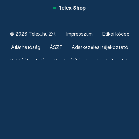
Telex Shop
© 2026 Telex.hu Zrt.
Impresszum
Etikai kódex
Átláthatóság
ÁSZF
Adatkezelési tájékoztató
Sütitájékoztató
Süti beállítások
Szabályzatok
Kommentelési szabályzat
Telex Sales