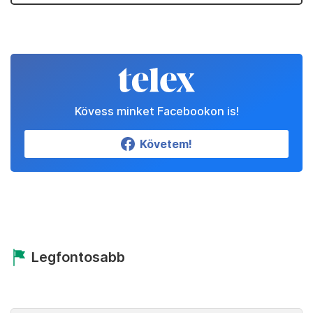
Kövess minket Facebookon is!
Követem!
Legfontosabb