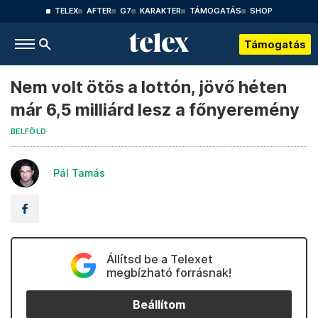
TELEX
AFTER
G7
KARAKTER
TÁMOGATÁS
SHOP
Támogatás
Nem volt ötös a lottón, jövő héten
már 6,5 milliárd lesz a főnyeremény
BELFÖLD
Pál Tamás
Állítsd be a Telexet
megbízható forrásnak!
Beállítom