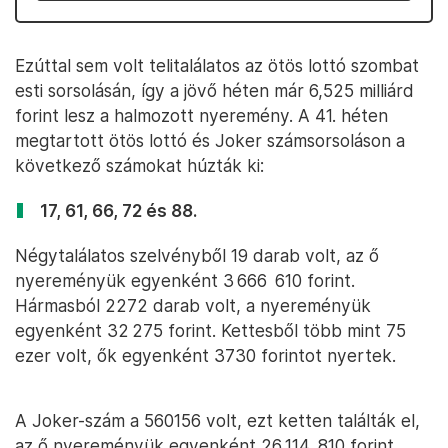
Ezúttal sem volt telitalálatos az ötös lottó szombat
esti sorsolásán, így a jövő héten már 6,525 milliárd
forint lesz a halmozott nyeremény. A 41. héten
megtartott ötös lottó és Joker számsorsoláson a
következő számokat húzták ki:
17, 61, 66, 72 és 88.
Négytalálatos szelvényből 19 darab volt, az ő
nyereményük egyenként 3 666 610 forint.
Hármasból 2272 darab volt, a nyereményük
egyenként 32 275 forint. Kettesből több mint 75
ezer volt, ők egyenként 3730 forintot nyertek.
A Joker-szám a 560156 volt, ezt ketten találták el,
az ő nyereményük egyenként 26 114 810 forint.