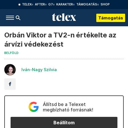
TELEX
AFTER
G7
KARAKTER
TÁMOGATÁS
SHOP
Támogatás
Orbán Viktor a TV2-n értékelte az
árvízi védekezést
BELFÖLD
Iván-Nagy Szilvia
Állítsd be a Telexet
megbízható forrásnak!
Beállítom