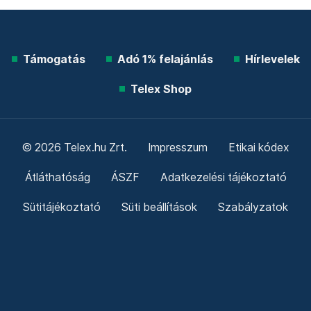
Támogatás
Adó 1% felajánlás
Hírlevelek
Telex Shop
© 2026 Telex.hu Zrt.
Impresszum
Etikai kódex
Átláthatóság
ÁSZF
Adatkezelési tájékoztató
Sütitájékoztató
Süti beállítások
Szabályzatok
Kommentelési szabályzat
Telex Sales