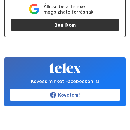
Állítsd be a Telexet
megbízható forrásnak!
Beállítom
Kövess minket Facebookon is!
Követem!