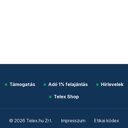
Támogatás
Adó 1% felajánlás
Hírlevelek
Telex Shop
© 2026 Telex.hu Zrt.
Impresszum
Etikai kódex