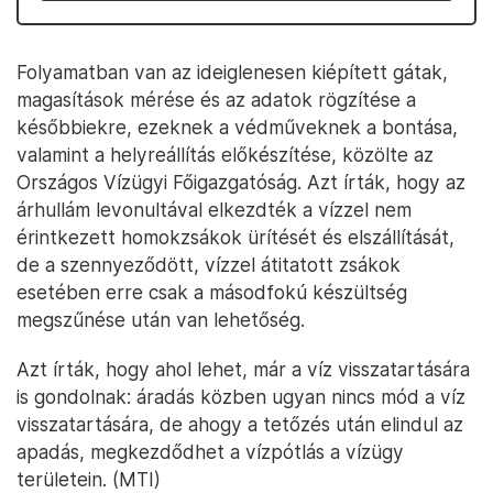
Folyamatban van az ideiglenesen kiépített gátak,
magasítások mérése és az adatok rögzítése a
későbbiekre, ezeknek a védműveknek a bontása,
valamint a helyreállítás előkészítése, közölte az
Országos Vízügyi Főigazgatóság. Azt írták, hogy az
árhullám levonultával elkezdték a vízzel nem
érintkezett homokzsákok ürítését és elszállítását,
de a szennyeződött, vízzel átitatott zsákok
esetében erre csak a másodfokú készültség
megszűnése után van lehetőség.
Azt írták, hogy ahol lehet, már a víz visszatartására
is gondolnak: áradás közben ugyan nincs mód a víz
visszatartására, de ahogy a tetőzés után elindul az
apadás, megkezdődhet a vízpótlás a vízügy
területein. (MTI)