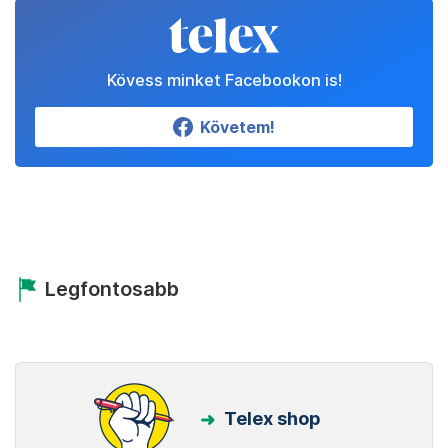
Kövess minket Facebookon is!
Követem!
Legfontosabb
Telex shop