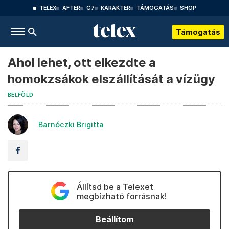
TELEX
AFTER
G7
KARAKTER
TÁMOGATÁS
SHOP
Támogatás
Ahol lehet, ott elkezdte a
homokzsákok elszállítását a vízügy
BELFÖLD
Barnóczki Brigitta
Állítsd be a Telexet
megbízható forrásnak!
Beállítom