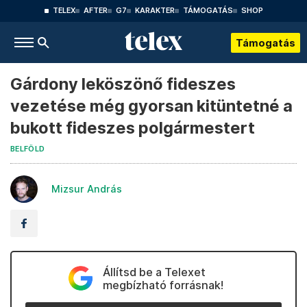
TELEX
AFTER
G7
KARAKTER
TÁMOGATÁS
SHOP
Támogatás
Gárdony leköszönő fideszes
vezetése még gyorsan kitüntetné a
bukott fideszes polgármestert
BELFÖLD
Mizsur András
Állítsd be a Telexet
megbízható forrásnak!