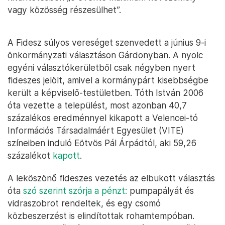
vagy közösség részesülhet”.
A Fidesz súlyos vereséget szenvedett a június 9-i
önkormányzati választáson Gárdonyban. A nyolc
egyéni választókerületből csak négyben nyert
fideszes jelölt, amivel a kormánypárt kisebbségbe
került a képviselő-testületben. Tóth István 2006
óta vezette a települést, most azonban 40,7
százalékos eredménnyel kikapott a Velencei-tó
Információs Társadalmáért Egyesület (VITE)
színeiben induló Eötvös Pál Árpádtól, aki 59,26
százalékot
kapott
.
A leköszönő fideszes vezetés az elbukott választás
óta
szó szerint szórja a pénzt:
pumpapályát és
vidraszobrot rendeltek, és egy csomó
közbeszerzést is elindítottak rohamtempóban.