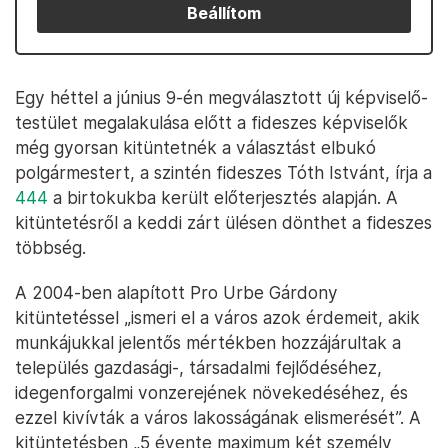
Beállítom
Egy héttel a június 9-én megválasztott új képviselő-
testület megalakulása előtt a fideszes képviselők
még gyorsan kitüntetnék a választást elbukó
polgármestert, a szintén fideszes Tóth Istvánt, írja a
444
a birtokukba került előterjesztés alapján. A
kitüntetésről a keddi zárt ülésen dönthet a fideszes
többség.
A 2004-ben alapított Pro Urbe Gárdony
kitüntetéssel „ismeri el a város azok érdemeit, akik
munkájukkal jelentős mértékben hozzájárultak a
település gazdasági-, társadalmi fejlődéséhez,
idegenforgalmi vonzerejének növekedéséhez, és
ezzel kivívták a város lakosságának elismerését”. A
kitüntetésben „5 évente maximum két személy