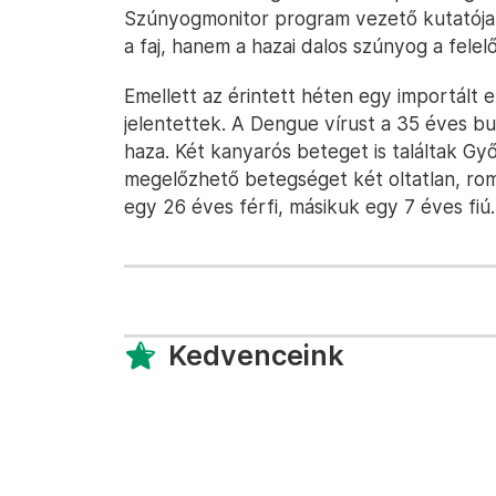
Szúnyogmonitor program vezető kutatój
a faj, hanem a hazai dalos szúnyog a felelő
Emellett az érintett héten egy importált
jelentettek. A Dengue vírust a 35 éves b
haza. Két kanyarós beteget is találtak G
megelőzhető betegséget két oltatlan, rom
egy 26 éves férfi, másikuk egy 7 éves fiú.
Kedvenceink