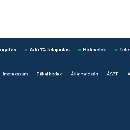
ogatás
Adó 1% felajánlás
Hírlevelek
Tele
Impresszum
Etikai kódex
Átláthatóság
ÁSZF
A
Süti beállítások
Szabályzatok
Kommentelési szabály