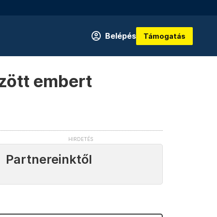
Belépés
Támogatás
őzött embert
Partnereinktől