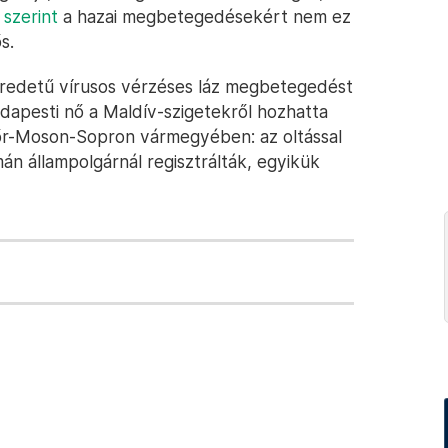
a
szerint
a hazai megbetegedésekért nem ez
s.
 eredetű vírusos vérzéses láz megbetegedést
udapesti nő a Maldív-szigetekről hozhatta
yőr-Moson-Sopron vármegyében: az oltással
án állampolgárnál regisztrálták, egyikük