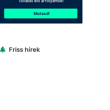
További élő árfolyamok!
Mutasd!
Friss hírek