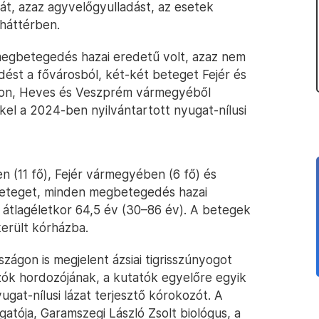
sát, azaz agyvelőgyulladást, az esetek
 háttérben.
 megbetegedés hazai eredetű volt, azaz nem
ést a fővárosból, két-két beteget Fejér és
on, Heves és Veszprém vármegyéből
kkel a 2024-ben nyilvántartott nyugat-nílusi
 (11 fő), Fejér vármegyében (6 fő) és
 beteget, minden megbetegedés hazai
 átlagéletkor 64,5 év (30–86 év). A betegek
került kórházba.
ágon is megjelent ázsiai tigrisszúnyogot
kozók hordozójának, a kutatók egyelőre egyik
ugat-nílusi lázat terjesztő kórokozót. A
tója, Garamszegi László Zsolt biológus, a