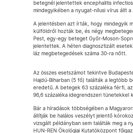
betegnél jelentettek encephalitis infectio
mindegyikében a nyugat-nílusi vírus állt a
A jelentésben azt írták, hogy mindegyik
külföldről hozták be, és négy megbeteged
Pest, egy-egy beteget Győr-Moson-Sopr
jelentettek. A héten diagnosztizált esete
láz megbetegedések száma 30-ra nőtt.
Az összes esetszámot tekintve Budapesten
Hajdú-Biharban (5 fő) találták a legtöbb
eredetű. A betegek 63 százaléka férfi, az
96,6 százaléka idegrendszeri tünetekkel 
Bár a híradások többségében a Magyarorsz
állítják be halálos veszélyt jelentő kóro
vizsgált példányban sem találták meg a ny
HUN-REN Ökológiai Kutatóközpont főigazga