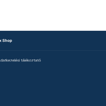
x Shop
datkezelési tájékoztató
zat
Telex Sales