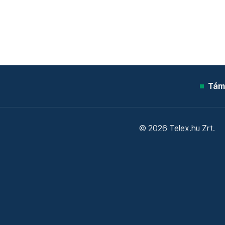
Tám
© 2026 Telex.hu Zrt.
Sütitájékoztató