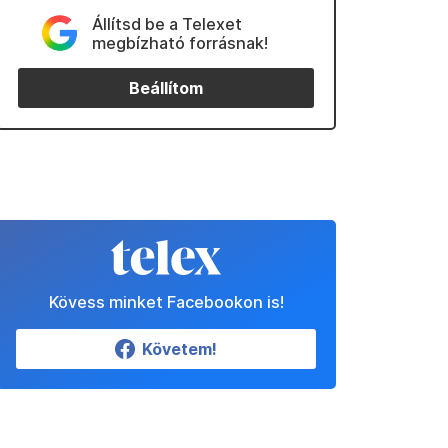
Állítsd be a Telexet
megbízható forrásnak!
Beállítom
Kövess minket Facebookon is!
Követem!