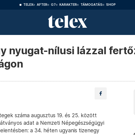
TELEX
AFTER
G7
KARAKTER
TÁMOGATÁS
SHOP
gy nyugat-nílusi lázzal fert
zágon
egek száma augusztus 19. és 25. között
látványos adat a Nemzeti Népegészségügyi
elentésben: a 34. héten ugyanis tizenegy