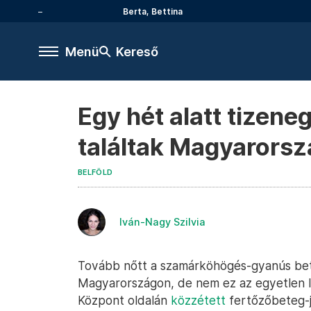
Berta, Bettina
Menü
Kereső
Egy hét alatt tizene
találtak Magyarors
BELFÖLD
Iván-Nagy Szilvia
Tovább nőtt a szamárköhögés-gyanús bet
Magyarországon, de nem ez az egyetlen 
Központ oldalán
közzétett
fertőzőbeteg-j