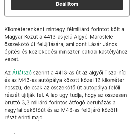
Beállítom
Kilométerenként mintegy félmilliárd forintot költ a
Magyar Közút a 4413-as jelű Algyő-Maroslele
összekötő út felújítására, ami pont Lázár János
építési és közlekedési miniszter batidai kastélyához
vezet.
Az
Átlátszó
szerint a 4413-as út az algyői Tisza-híd
és az M43-as autópálya között közel 12 kilométer
hosszú, de csak az összekötő út autópálya felőli
részét újítják fel. A lap úgy tudja, hogy az összesen
bruttó 3,3 milliárd forintos átfogó beruházás a
nagyfai bekötőút és az M43-as felüljáró közötti
részt érinti majd.