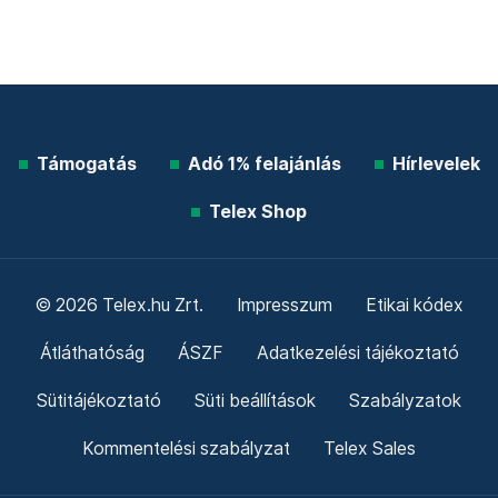
Támogatás
Adó 1% felajánlás
Hírlevelek
Telex Shop
© 2026 Telex.hu Zrt.
Impresszum
Etikai kódex
Átláthatóság
ÁSZF
Adatkezelési tájékoztató
Sütitájékoztató
Süti beállítások
Szabályzatok
Kommentelési szabályzat
Telex Sales