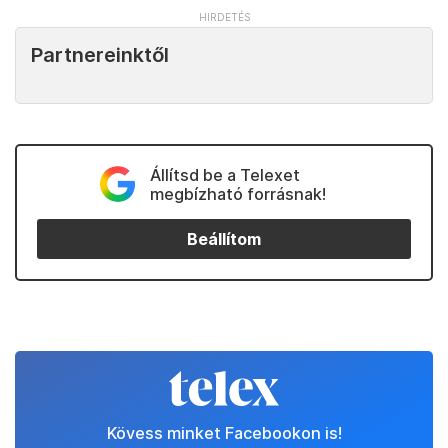
Partnereinktől
Állítsd be a Telexet
megbízható forrásnak!
Beállítom
Kövess minket Facebookon is!