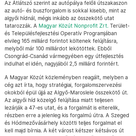
Az Átlátszó szerint az autópálya felőli útszakaszon
az autó- és buszforgalom is sokkal kisebb, mint az
algyői hídnál, mégis inkább az összekötő utat
tatarozzák. A
Magyar Közút Nonprofit Zrt.
Terület-
és Településfejlesztési Operatív Programjában
elvileg 165 milliárd forintot költenek felújításra,
melyből már 100 milliárdot lekötöttek. Ebből
Csongrád-Csanád vármegyében egy útfejlesztés
indulhat el idén, nagyjából 2,5 milliárd forintért.
A Magyar Közút közleményben reagált, melyben a
cég azt írta, hogy stratégiai, forgalomszervezési
okokból épül újjá az Algyő-Maroslele összekötő út.
Az algyői híd közelgő felújítása miatt teljesen
lezárják a 47-es utat, és a forgalmát is elterelik,
részben erre a jelenleg kis forgalmú útra. A Szeged
és Hódmezővásárhely közötti teljes forgalmat el
kell majd bírnia. A két várost kétszer kétsávos út