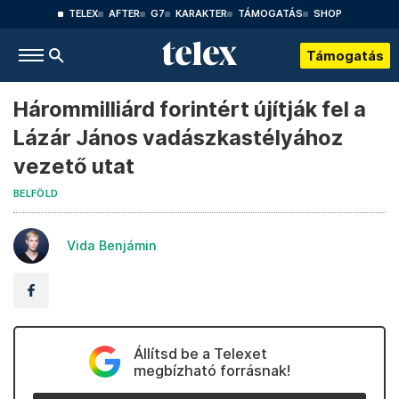
TELEX
AFTER
G7
KARAKTER
TÁMOGATÁS
SHOP
Támogatás
Hárommilliárd forintért újítják fel a
Lázár János vadászkastélyához
vezető utat
BELFÖLD
Vida Benjámin
Állítsd be a Telexet
megbízható forrásnak!