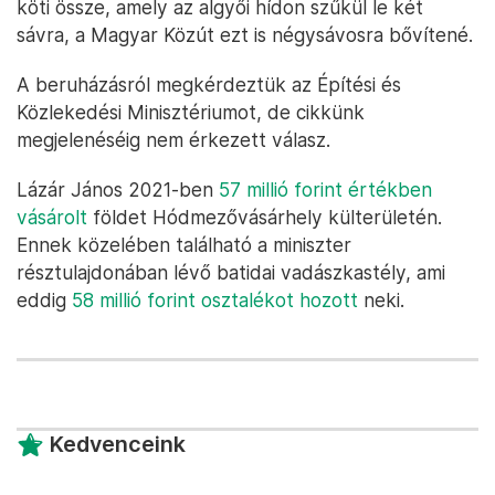
köti össze, amely az algyői hídon szűkül le két
sávra, a Magyar Közút ezt is négysávosra bővítené.
A beruházásról megkérdeztük az Építési és
Közlekedési Minisztériumot, de cikkünk
megjelenéséig nem érkezett válasz.
Lázár János 2021-ben
57 millió forint értékben
vásárolt
földet Hódmezővásárhely külterületén.
Ennek közelében található a miniszter
résztulajdonában lévő batidai vadászkastély, ami
eddig
58 millió forint osztalékot hozott
neki.
Kedvenceink