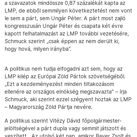
a szavazatok mindössze 0,87 százalékát kapta az
LMP, de ebből semmilyen következtetést nem vont
le sem a párt, sem Ungár Péter. A párt most zajló
kongresszusán Ungár Péter és csapata két évre
kapott felhatalmazást az LMP további vezetésére,
Schmuck szerint „csak éppen az nem derült ki,
hogy hová, milyen irányba”.
A politikus nem tudja elfogadni azt sem, hogy az
LMP kilép az Európai Zöld Pártok szövetségéből.
„Ezt a kezdeményezést minden tiltakozásom
ellenére az országos elnökség megszavazta” – írja
Schmuck, aki szerint ezzel szégyent hoztak az LMP
– Magyarország Zöld Pártja nevére.
A politikus szerint Vitézy Dávid főpolgármester-
jelöltségével a párt dupla vagy semmit játszott és
veszített. „Az utolsó két nap, amikor Bayer Zsolt és