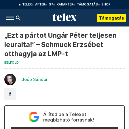
TELEX
AFTER
G7
KARAKTER
TÁMOGATÁS
SHOP
Támogatás
„Ezt a pártot Ungár Péter teljesen
leuralta!” – Schmuck Erzsébet
otthagyja az LMP-t
BELFÖLD
Joób Sándor
Állítsd be a Telexet
megbízható forrásnak!