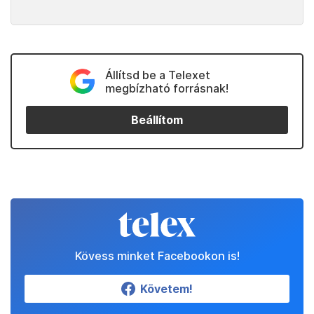
Állítsd be a Telexet
megbízható forrásnak!
Beállítom
Kövess minket Facebookon is!
Követem!