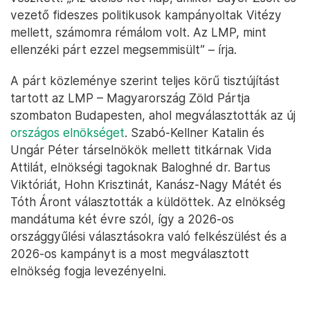
vezető fideszes politikusok kampányoltak Vitézy
mellett, számomra rémálom volt. Az LMP, mint
ellenzéki párt ezzel megsemmisült” – írja.
A párt közleménye szerint teljes körű tisztújítást
tartott az LMP – Magyarország Zöld Pártja
szombaton Budapesten, ahol megválasztották az új
országos elnökséget
. Szabó-Kellner Katalin és
Ungár Péter társelnökök mellett titkárnak Vida
Attilát, elnökségi tagoknak Baloghné dr. Bartus
Viktóriát, Hohn Krisztinát, Kanász-Nagy Mátét és
Tóth Áront választották a küldöttek. Az elnökség
mandátuma két évre szól, így a 2026-os
országgyűlési választásokra való felkészülést és a
2026-os kampányt is a most megválasztott
elnökség fogja levezényelni.