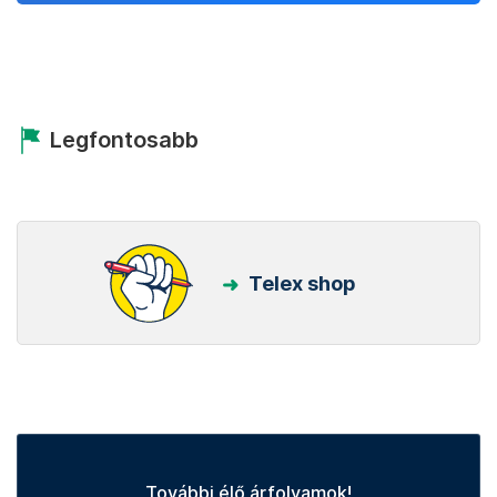
Legfontosabb
Telex shop
További élő árfolyamok!