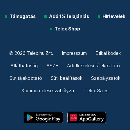
Támogatás
Adó 1% felajánlás
Hírlevelek
Telex Shop
© 2026 Telex.hu Zrt.
Impresszum
Etikai kódex
Átláthatóság
ÁSZF
Adatkezelési tájékoztató
Sütitájékoztató
Süti beállítások
Szabályzatok
Kommentelési szabályzat
Telex Sales