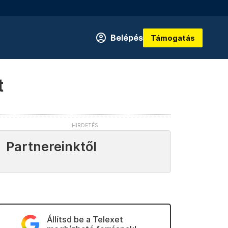
Belépés
Támogatás
t
Partnereinktől
Állítsd be a Telexet