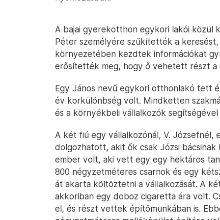
A bajai gyerekotthon egykori lakói közül ke
Péter személyére szűkítették a keresést, d
környezetében kezdtek információkat gyű
erősítették meg, hogy ő vehetett részt a
Egy János nevű egykori otthonlakó tett é
év korkülönbség volt. Mindketten szakmá
és a környékbeli vállalkozók segítségével 
A két fiú egy vállalkozónál, V. Józsefnél,
dolgozhatott, akit ők csak Józsi bácsinak
ember volt, aki vett egy egy hektáros ta
800 négyzetméteres csarnok és egy kétszint
át akarta költöztetni a vállalkozását. A két
akkoriban egy doboz cigaretta ára volt. C
el, és részt vettek építőmunkában is. Eb