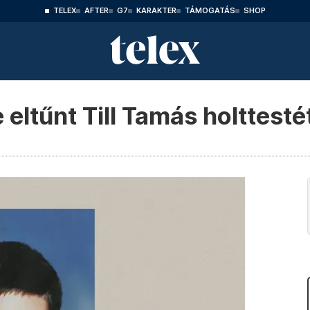
TELEX
AFTER
G7
KARAKTER
TÁMOGATÁS
SHOP
 eltűnt Till Tamás holttesté