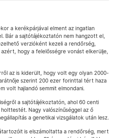
ekor a kerékpárjával elment az ingatlan
fel. Bár a sajtótájékoztatón nem hangzott el,
pzelhető verzióként kezeli a rendőrség,
azért, hogy a felelősségre vonást elkerülje,
ől az is kiderült, hogy volt egy olyan 2000-
arátnője szerint 200 ezer forinttal tért haza
em volt hajlandó semmit elmondani.
ségről a sajtótájékoztatón, ahol 60 centi
 holttestét. Nagy valószínűséggel az ő
gállapítás a genetikai vizsgálatok után lesz.
tartozóit is elszámoltatta a rendőrség, mert