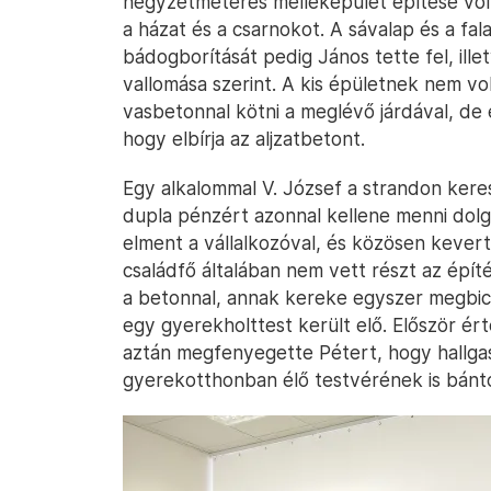
négyzetméteres melléképület építése volt
a házat és a csarnokot. A sávalap és a fa
bádogborítását pedig János tette fel, ille
vallomása szerint. A kis épületnek nem vo
vasbetonnal kötni a meglévő járdával, de el
hogy elbírja az aljzatbetont.
Egy alkalommal V. József a strandon kerest
dupla pénzért azonnal kellene menni dolg
elment a vállalkozóval, és közösen kevert
családfő általában nem vett részt az épít
a betonnal, annak kereke egyszer megbics
egy gyerekholttest került elő. Először ért
aztán megfenyegette Pétert, hogy hallgas
gyerekotthonban élő testvérének is bántó