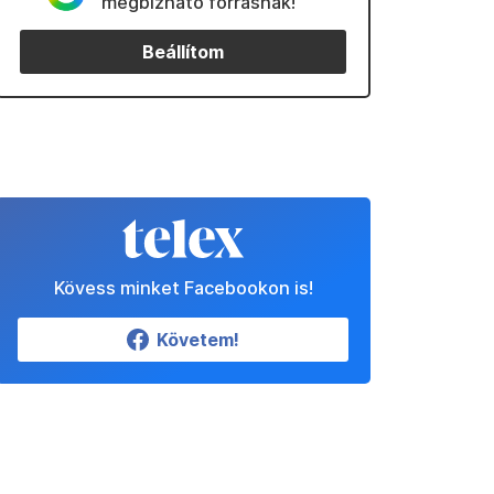
megbízható forrásnak!
Beállítom
Kövess minket Facebookon is!
Követem!