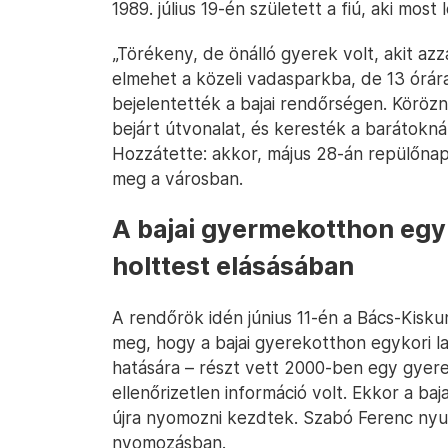
1989. július 19-én született a fiú, aki most
„Törékeny, de önálló gyerek volt, akit az
elmehet a közeli vadasparkba, de 13 órára
bejelentették a bajai rendőrségen. Körözni
bejárt útvonalat, és keresték a barátoknál
Hozzátette: akkor, május 28-án repülőnap
meg a városban.
A bajai gyermekotthon egyi
holttest elásásában
A rendőrök idén június 11-én a Bács-Kisk
meg, hogy a bajai gyerekotthon egykori la
hatására – részt vett 2000-ben egy gyer
ellenőrizetlen információ volt. Ekkor a ba
újra nyomozni kezdtek. Szabó Ferenc nyug
nyomozásban.