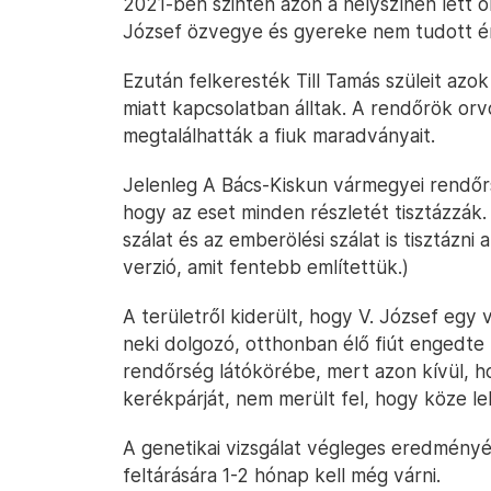
2021-ben szintén azon a helyszínen lett ön
József özvegye és gyereke nem tudott ér
Ezután felkeresték Till Tamás szüleit azo
miatt kapcsolatban álltak. A rendőrök orv
megtalálhatták a fiuk maradványait.
Jelenleg A Bács-Kiskun vármegyei rendőr
hogy az eset minden részletét tisztázzák.
szálat és az emberölési szálat is tisztázni 
verzió, amit fentebb említettük.)
A területről kiderült, hogy V. József egy 
neki dolgozó, otthonban élő fiút engedte 
rendőrség látókörébe, mert azon kívül, ho
kerékpárját, nem merült fel, hogy köze leh
A genetikai vizsgálat végleges eredmény
feltárására 1-2 hónap kell még várni.