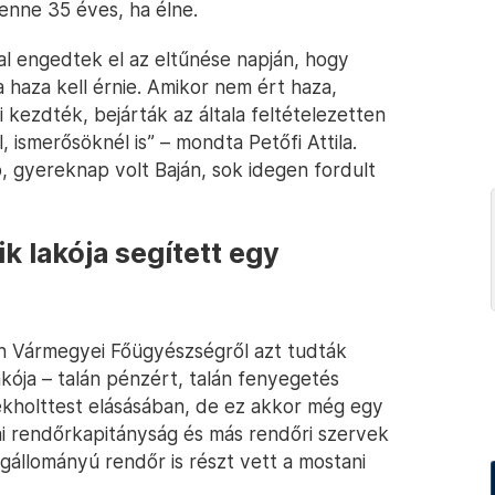
 lenne 35 éves, ha élne.
zal engedtek el az eltűnése napján, hogy
 haza kell érnie. Amikor nem ért haza,
 kezdték, bejárták az általa feltételezetten
, ismerősöknél is” – mondta Petőfi Attila.
, gyereknap volt Baján, sok idegen fordult
k lakója segített egy
un Vármegyei Főügyészségről azt tudták
kója – talán pénzért, talán fenyegetés
ekholttest elásásában, de ez akkor még egy
jai rendőrkapitányság és más rendőri szervek
állományú rendőr is részt vett a mostani