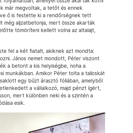
 folyamatban, amellyel össze akarták kötni
lak már megvoltak, a tetőt és ennek
tve ő is festette ki a rendőrségnek tett
lt még aljzatbetonja, mert össze akarták
őtte tömöríteni kellett volna az altalajt,
e fel a két fiatalt, akiknek azt mondta:
ozni. János nemet mondott, Péter viszont
ék a betont a kis helyiségbe, noha a
ési munkákban. Amikor Péter tolta a talicskát
aklott egy bűzt árasztó fóliában, amelyből
etlenkedett a vállalkozó, majd pénzt ígért,
son, mert különben neki és a szintén a
dása esik.