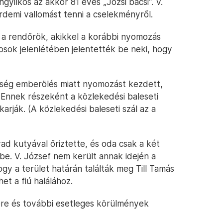
gyilkos az akkor 81 éves „Józsi bácsi”. V.
demi vallomást tenni a cselekményről.
k a rendőrök, akikkel a korábbi nyomozás
osok jelenlétében jelentették be neki, hogy
ség emberölés miatt nyomozást kezdett,
 Ennek részeként a közlekedési baleseti
akarják. (A közlekedési baleseti szál az a
vad kutyával őriztette, és oda csak a két
be. V. József nem került annak idején a
gy a terület határán találták meg Till Tamás
et a fiú halálához.
ére és további esetleges körülmények