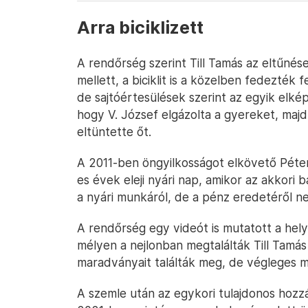
Arra biciklizett
A rendőrség szerint Till Tamás az eltűnés
mellett, a biciklit is a közelben fedezték 
de sajtóértesülések szerint az egyik elké
hogy V. József elgázolta a gyereket, majd 
eltüntette őt.
A 2011-ben öngyilkosságot elkövető Péterr
es évek eleji nyári nap, amikor az akkori b
a nyári munkáról, de a pénz eredetéről n
A rendőrség egy videót is mutatott a helyi
mélyen a nejlonban megtalálták Till Tamás
maradványait találták meg, de végleges me
A szemle után az egykori tulajdonos hozzá