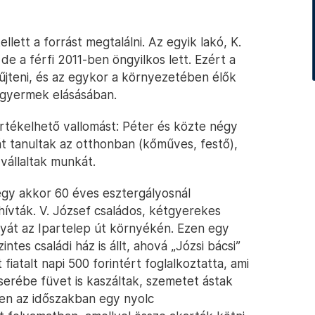
llett a forrást megtalálni. Az egyik lakó, K.
e a férfi 2011-ben öngyilkos lett. Ezért a
jteni, és az egykor a környezetében élők
 gyermek elásásában.
rtékelhető vallomást: Péter és közte négy
t tanultak az otthonban (kőműves, festő),
vállaltak munkát.
 egy akkor 60 éves esztergályosnál
 hívták. V. József családos, kétgyerekes
nyát az Ipartelep út környékén. Ezen egy
es családi ház is állt, ahová „Józsi bácsi”
 fiatalt napi 500 forintért foglalkoztatta, ami
serébe füvet is kaszáltak, szemetet ástak
ben az időszakban egy nyolc