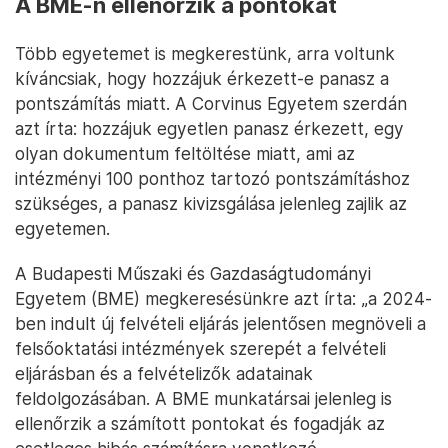
A BME-n ellenőrzik a pontokat
Több egyetemet is megkerestünk, arra voltunk
kíváncsiak, hogy hozzájuk érkezett-e panasz a
pontszámítás miatt. A Corvinus Egyetem szerdán
azt írta: hozzájuk egyetlen panasz érkezett, egy
olyan dokumentum feltöltése miatt, ami az
intézményi 100 ponthoz tartozó pontszámításhoz
szükséges, a panasz kivizsgálása jelenleg zajlik az
egyetemen.
A Budapesti Műszaki és Gazdaságtudományi
Egyetem (BME) megkeresésünkre azt írta: „a 2024-
ben indult új felvételi eljárás jelentősen megnöveli a
felsőoktatási intézmények szerepét a felvételi
eljárásban és a felvételizők adatainak
feldolgozásában. A BME munkatársai jelenleg is
ellenőrzik a számított pontokat és fogadják az