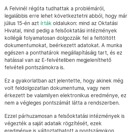
A Felvinél régóta tudhattak a problémáról,
legalábbis erre lehet következtetni abból, hogy már
július 15-én azt
írták
oldalukon: mind az Oktatási
Hivatal, mind pedig a felsőoktatási intézmények
kollégái folyamatosan dolgozzák fel a feltöltött
dokumentumokat, beérkezett adatokat. A munka
egészen a ponthatárok megállapításáig tart, és ez
hatással van az E-felvételiben megjeleníthető
felvételi pontszámokra is.
Ez a gyakorlatban azt jelentette, hogy akinek még
volt feldolgozatlan dokumentuma, vagy nem
érkezett be valamilyen elektronikus eredménye, ez
nem a végleges pontszámát látta a rendszerben.
Ezzel párhuzamosan a felsőoktatási intézmények is
végezték a saját adataik rögzítését, ezek
eredménye is változtathatott a pontszámokon.