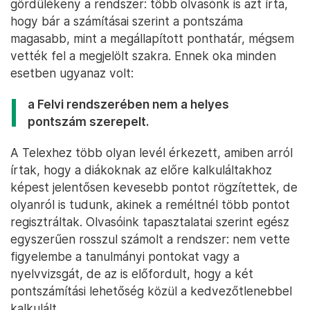
gördülékeny a rendszer: több olvasónk is azt írta,
hogy bár a számításai szerint a pontszáma
magasabb, mint a megállapított ponthatár, mégsem
vették fel a megjelölt szakra. Ennek oka minden
esetben ugyanaz volt:
a Felvi rendszerében nem a helyes
pontszám szerepelt.
A Telexhez több olyan levél érkezett, amiben arról
írtak, hogy a diákoknak az előre kalkuláltakhoz
képest jelentősen kevesebb pontot rögzítettek, de
olyanról is tudunk, akinek a reméltnél több pontot
regisztráltak. Olvasóink tapasztalatai szerint egész
egyszerűen rosszul számolt a rendszer: nem vette
figyelembe a tanulmányi pontokat vagy a
nyelvvizsgát, de az is előfordult, hogy a két
pontszámítási lehetőség közül a kedvezőtlenebbel
kalkulált.