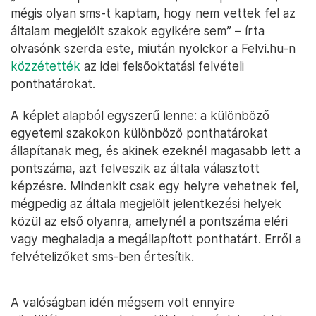
mégis olyan sms-t kaptam, hogy nem vettek fel az
általam megjelölt szakok egyikére sem” – írta
olvasónk szerda este, miután nyolckor a Felvi.hu-n
közzétették
az idei felsőoktatási felvételi
ponthatárokat.
A képlet alapból egyszerű lenne: a különböző
egyetemi szakokon különböző ponthatárokat
állapítanak meg, és akinek ezeknél magasabb lett a
pontszáma, azt felveszik az általa választott
képzésre. Mindenkit csak egy helyre vehetnek fel,
mégpedig az általa megjelölt jelentkezési helyek
közül az első olyanra, amelynél a pontszáma eléri
vagy meghaladja a megállapított ponthatárt. Erről a
felvételizőket sms-ben értesítik.
A valóságban idén mégsem volt ennyire