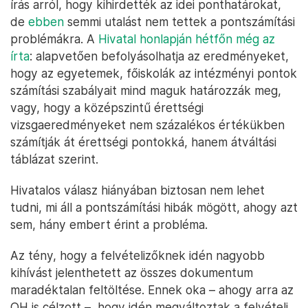
írás arról, hogy kihirdették az idei ponthatárokat,
de
ebben
semmi utalást nem tettek a pontszámítási
problémákra. A
Hivatal honlapján hétfőn még az
írta
: alapvetően befolyásolhatja az eredményeket,
hogy az egyetemek, főiskolák az intézményi pontok
számítási szabályait mind maguk határozzák meg,
vagy, hogy a középszintű érettségi
vizsgaeredményeket nem százalékos értékükben
számítják át érettségi pontokká, hanem átváltási
táblázat szerint.
Hivatalos válasz hiányában biztosan nem lehet
tudni, mi áll a pontszámítási hibák mögött, ahogy azt
sem, hány embert érint a probléma.
Az tény, hogy a felvételizőknek idén nagyobb
kihívást jelenthetett az összes dokumentum
maradéktalan feltöltése. Ennek oka – ahogy arra az
OH is célzott – ,hogy idén megváltoztak a felvételi