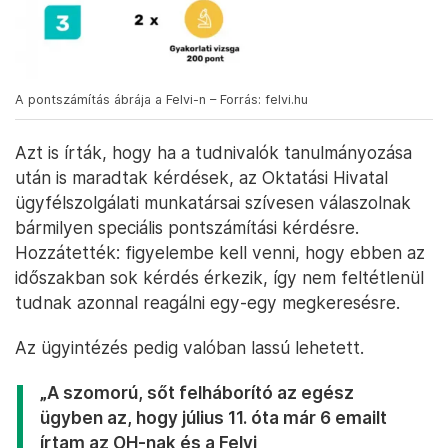
A pontszámítás ábrája a Felvi-n – Forrás: felvi.hu
Azt is írták, hogy ha a tudnivalók tanulmányozása
után is maradtak kérdések, az Oktatási Hivatal
ügyfélszolgálati munkatársai szívesen válaszolnak
bármilyen speciális pontszámítási kérdésre.
Hozzátették: figyelembe kell venni, hogy ebben az
időszakban sok kérdés érkezik, így nem feltétlenül
tudnak azonnal reagálni egy-egy megkeresésre.
Az ügyintézés pedig valóban lassú lehetett.
„A szomorú, sőt felháborító az egész
ügyben az, hogy július 11. óta már 6 emailt
írtam az OH-nak és a Felvi