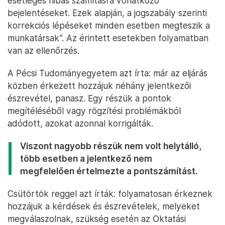
esetleges hibás számításra vonatkozó
bejelentéseket. Ezek alapján, a jogszabály szerinti
korrekciós lépéseket minden esetben megteszik a
munkatársak”. Az érintett esetekben folyamatban
van az ellenőrzés.
A Pécsi Tudományegyetem azt írta: már az eljárás
közben érkezett hozzájuk néhány jelentkezői
észrevétel, panasz. Egy részük a pontok
megítéléséből vagy rögzítési problémákból
adódott, azokat azonnal korrigálták.
Viszont nagyobb részük nem volt helytálló,
több esetben a jelentkező nem
megfelelően értelmezte a pontszámítást.
Csütörtök reggel azt írták: folyamatosan érkeznek
hozzájuk a kérdések és észrevételek, melyeket
megválaszolnak, szükség esetén az Oktatási