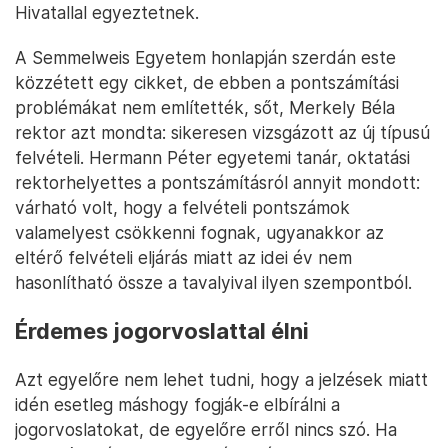
Hivatallal egyeztetnek.
A Semmelweis Egyetem honlapján szerdán este
közzétett egy cikket, de ebben a pontszámítási
problémákat nem említették, sőt, Merkely Béla
rektor azt mondta: sikeresen vizsgázott az új típusú
felvételi. Hermann Péter egyetemi tanár, oktatási
rektorhelyettes a pontszámításról annyit mondott:
várható volt, hogy a felvételi pontszámok
valamelyest csökkenni fognak, ugyanakkor az
eltérő felvételi eljárás miatt az idei év nem
hasonlítható össze a tavalyival ilyen szempontból.
Érdemes jogorvoslattal élni
Azt egyelőre nem lehet tudni, hogy a jelzések miatt
idén esetleg máshogy fogják-e elbírálni a
jogorvoslatokat, de egyelőre erről nincs szó. Ha