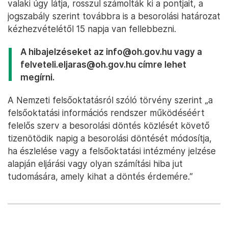
valaki úgy látja, rosszul számolták ki a pontjait, a
jogszabály szerint továbbra is a besorolási határozat
kézhezvételétől 15 napja van fellebbezni.
A hibajelzéseket az info@oh.gov.hu vagy a
felveteli.eljaras@oh.gov.hu címre lehet
megírni.
A Nemzeti felsőoktatásról szóló törvény szerint „a
felsőoktatási információs rendszer működéséért
felelős szerv a besorolási döntés közlését követő
tizenötödik napig a besorolási döntését módosítja,
ha észlelése vagy a felsőoktatási intézmény jelzése
alapján eljárási vagy olyan számítási hiba jut
tudomására, amely kihat a döntés érdemére.”