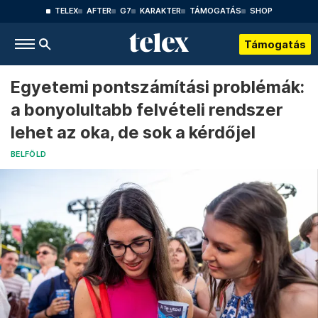
TELEX
AFTER
G7
KARAKTER
TÁMOGATÁS
SHOP
Támogatás
Egyetemi pontszámítási problémák:
a bonyolultabb felvételi rendszer
lehet az oka, de sok a kérdőjel
BELFÖLD