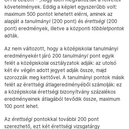
követelmények. Eddig a képlet egyszerűbb volt:
maximum 500 pontot lehetett elérni, aminek az
alapját a
tanulmányi
(200 pont) és
érettségi
(200
pont) eredmények, illetve a központi
többletpontok
adták.
Az nem változott, hogy a középiskolai tanulmányi
eredményekért járó 200
tanulmányi
pont egyik
felét a középiskolai osztályzatok adják: az utolsó
két év végén adott jegyet adják össze, majd
szorozzák meg kettővel. A tanulmányi pontok másik
felét az érettségi átlageredményéből számolják: ez
a középiskolai érettségi bizonyítvány százalékos
eredményeinek átlagából tevődik össze, maximum
100 pont lehet.
Az
érettségi
pontokkal további 200 pont
szerezhető, ezt két érettségi vizsgatárgy