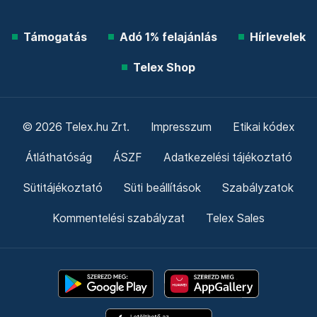
Támogatás
Adó 1% felajánlás
Hírlevelek
Telex Shop
© 2026 Telex.hu Zrt.
Impresszum
Etikai kódex
Átláthatóság
ÁSZF
Adatkezelési tájékoztató
Sütitájékoztató
Süti beállítások
Szabályzatok
Kommentelési szabályzat
Telex Sales