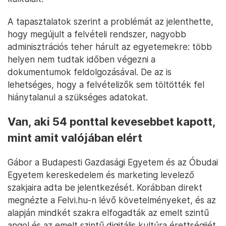
A tapasztalatok szerint a problémát az jelenthette,
hogy megújult a felvételi rendszer, nagyobb
adminisztrációs teher hárult az egyetemekre: több
helyen nem tudtak időben végezni a
dokumentumok feldolgozásával. De az is
lehetséges, hogy a felvételizők sem töltötték fel
hiánytalanul a szükséges adatokat.
Van, aki 54 ponttal kevesebbet kapott,
mint amit valójában elért
Gábor a Budapesti Gazdasági Egyetem és az Óbudai
Egyetem kereskedelem és marketing levelező
szakjaira adta be jelentkezését. Korábban direkt
megnézte a Felvi.hu-n lévő követelményeket, és az
alapján mindkét szakra elfogadták az emelt szintű
angol és az emelt szintű digitális kultúra érettségijét.