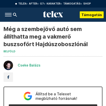
TELEX
AFTER
G7
KARAKTER
TÁMOGATÁS
SHOP
Támogatás
Még a szembejövő autó sem
állíthatta meg a vakmerő
buszsofőrt Hajdúszoboszlónál
BELFÖLD
Cseke Balázs
Állítsd be a Telexet
megbízható forrásnak!