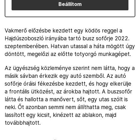
Beállítom
Vakmerő előzésbe kezdett egy ködös reggel a
Hajdúszoboszló irányába tartó busz sofőrje 2022.
szeptemberében. Hatvan utassal a háta mögött úgy
döntött, megelőzi az előtte totyorgó munkagépet.
Az ügyészség közleménye szerint nem látta, hogy a
másik sávban érkezik egy autó szemből. Az autó
sofőrje óráisi fékezésbe kezdett, és hogy elkerülje
a frontális ütközést, az árokba hajtott. A buszsofőr
látta és hallotta a manővert, sőt, egy utas szólt is
neki. Őt azonban semmi nem állíthatta meg, csak
lassított egy kicsit, kinézett az ablakon, majd
továbbhajtott.