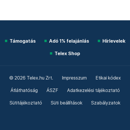
Támogatás
Adó 1% felajánlás
Hírlevelek
Telex Shop
© 2026 Telex.hu Zrt.
Impresszum
Etikai kódex
Átláthatóság
ÁSZF
Adatkezelési tájékoztató
Sütitájékoztató
Süti beállítások
Szabályzatok
Kommentelési szabályzat
Telex Sales