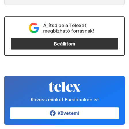
Állítsd be a Telexet
megbízható forrásnak!
Beállítom
Kövess minket Facebookon is!
Követem!