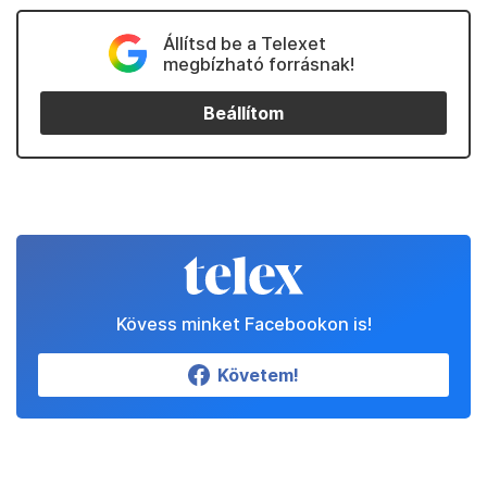
Állítsd be a Telexet
megbízható forrásnak!
Beállítom
Kövess minket Facebookon is!
Követem!