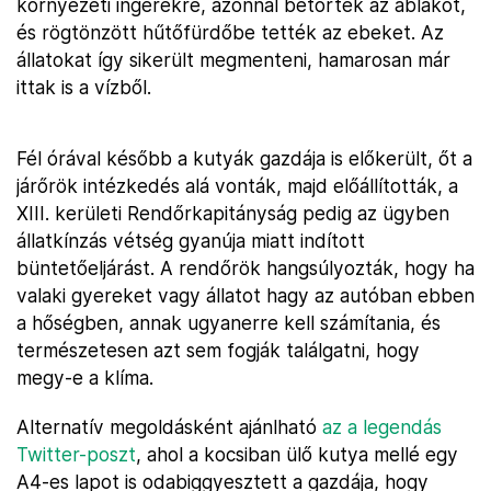
környezeti ingerekre, azonnal betörték az ablakot,
és rögtönzött hűtőfürdőbe tették az ebeket. Az
állatokat így sikerült megmenteni, hamarosan már
ittak is a vízből.
Fél órával később a kutyák gazdája is előkerült, őt a
járőrök intézkedés alá vonták, majd előállították, a
XIII. kerületi Rendőrkapitányság pedig az ügyben
állatkínzás vétség gyanúja miatt indított
büntetőeljárást. A rendőrök hangsúlyozták, hogy ha
valaki gyereket vagy állatot hagy az autóban ebben
a hőségben, annak ugyanerre kell számítania, és
természetesen azt sem fogják találgatni, hogy
megy-e a klíma.
Alternatív megoldásként ajánlható
az a legendás
Twitter-poszt
, ahol a kocsiban ülő kutya mellé egy
A4-es lapot is odabiggyesztett a gazdája, hogy