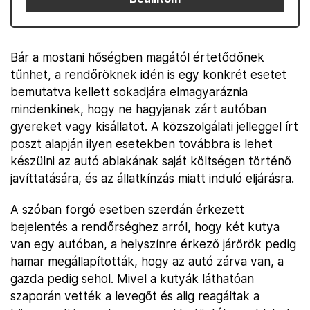
Bár a mostani hőségben magától értetődőnek
tűnhet, a rendőröknek idén is egy konkrét esetet
bemutatva kellett sokadjára elmagyaráznia
mindenkinek, hogy ne hagyjanak zárt autóban
gyereket vagy kisállatot. A közszolgálati jelleggel írt
poszt alapján ilyen esetekben továbbra is lehet
készülni az autó ablakának saját költségen történő
javíttatására, és az állatkínzás miatt induló eljárásra.
A szóban forgó esetben szerdán érkezett
bejelentés a rendőrséghez arról, hogy két kutya
van egy autóban, a helyszínre érkező járőrök pedig
hamar megállapították, hogy az autó zárva van, a
gazda pedig sehol. Mivel a kutyák láthatóan
szaporán vették a levegőt és alig reagáltak a