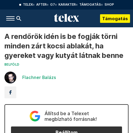
TELEX
AFTER
G7
KARAKTER
TÁMOGATÁS
SHOP
Támogatás
A rendőrök idén is be fogják törni
minden zárt kocsi ablakát, ha
gyereket vagy kutyát látnak benne
BELFÖLD
Flachner Balázs
Állítsd be a Telexet
megbízható forrásnak!
Beállítom