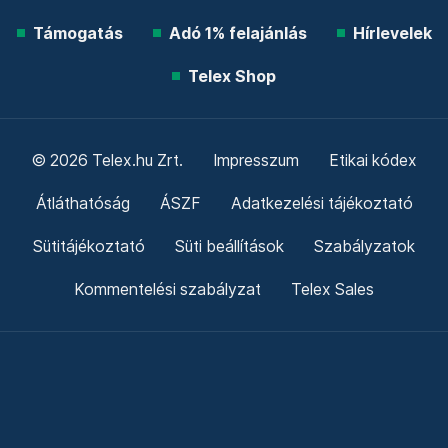
Támogatás
Adó 1% felajánlás
Hírlevelek
Telex Shop
© 2026 Telex.hu Zrt.
Impresszum
Etikai kódex
Átláthatóság
ÁSZF
Adatkezelési tájékoztató
Sütitájékoztató
Süti beállítások
Szabályzatok
Kommentelési szabályzat
Telex Sales