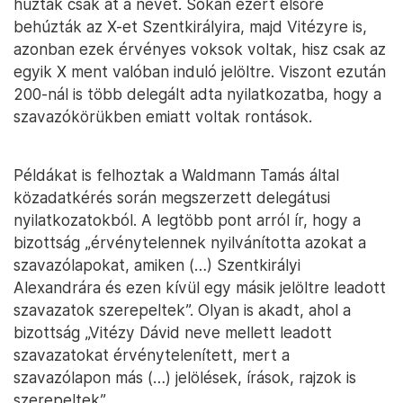
húzták csak át a nevét. Sokan ezért elsőre
behúzták az X-et Szentkirályira, majd Vitézyre is,
azonban ezek érvényes voksok voltak, hisz csak az
egyik X ment valóban induló jelöltre. Viszont ezután
200-nál is több delegált adta nyilatkozatba, hogy a
szavazókörükben emiatt voltak rontások.
Példákat is felhoztak a Waldmann Tamás által
közadatkérés során megszerzett delegátusi
nyilatkozatokból. A legtöbb pont arról ír, hogy a
bizottság „érvénytelennek nyilvánította azokat a
szavazólapokat, amiken (…) Szentkirályi
Alexandrára és ezen kívül egy másik jelöltre leadott
szavazatok szerepeltek”. Olyan is akadt, ahol a
bizottság „Vitézy Dávid neve mellett leadott
szavazatokat érvénytelenített, mert a
szavazólapon más (…) jelölések, írások, rajzok is
szerepeltek”.