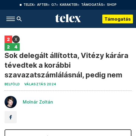
TELEX
AFTER
G7
KARAKTER
TÁMOGATÁS
SHOP
Támogatás
Sok delegált állította, Vitézy kárára
tévedtek a korábbi
szavazatszámlálásnál, pedig nem
BELFÖLD
VÁLASZTÁS 2024
Molnár Zoltán