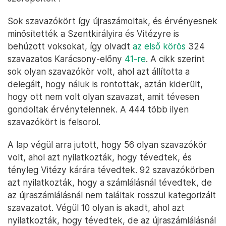
Sok szavazókört így újraszámoltak, és érvényesnek
minősítették a Szentkirályira és Vitézyre is
behúzott voksokat, így olvadt
az első körös
324
szavazatos Karácsony-előny
41-re
. A cikk szerint
sok olyan szavazókör volt, ahol azt állította a
delegált, hogy náluk is rontottak, aztán kiderült,
hogy ott nem volt olyan szavazat, amit tévesen
gondoltak érvénytelennek. A 444 több ilyen
szavazókört is felsorol.
A lap végül arra jutott, hogy 56 olyan szavazókör
volt, ahol azt nyilatkozták, hogy tévedtek, és
tényleg Vitézy kárára tévedtek. 92 szavazókörben
azt nyilatkozták, hogy a számlálásnál tévedtek, de
az újraszámlálásnál nem találtak rosszul kategorizált
szavazatot. Végül 10 olyan is akadt, ahol azt
nyilatkozták, hogy tévedtek, de az újraszámlálásnál