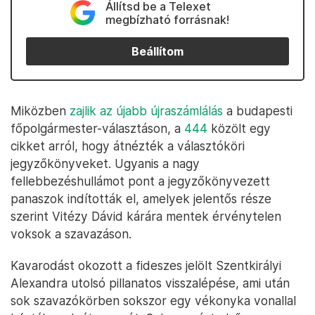
Állítsd be a Telexet
megbízható forrásnak!
Beállítom
Miközben
zajlik az újabb újraszámlálás
a budapesti
főpolgármester-választáson, a
444
közölt egy
cikket arról, hogy átnézték a választóköri
jegyzőkönyveket. Ugyanis a nagy
fellebbezéshullámot pont a jegyzőkönyvezett
panaszok indították el, amelyek jelentős része
szerint Vitézy Dávid kárára mentek érvénytelen
voksok a szavazáson.
Kavarodást okozott a fideszes jelölt Szentkirályi
Alexandra utolsó pillanatos visszalépése, ami után
sok szavazókörben sokszor egy vékonyka vonallal