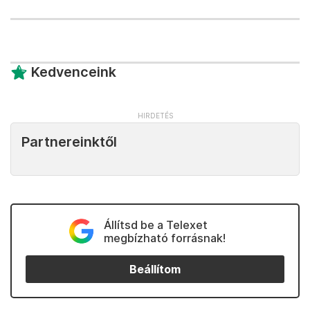
Kedvenceink
Partnereinktől
Állítsd be a Telexet
megbízható forrásnak!
Beállítom