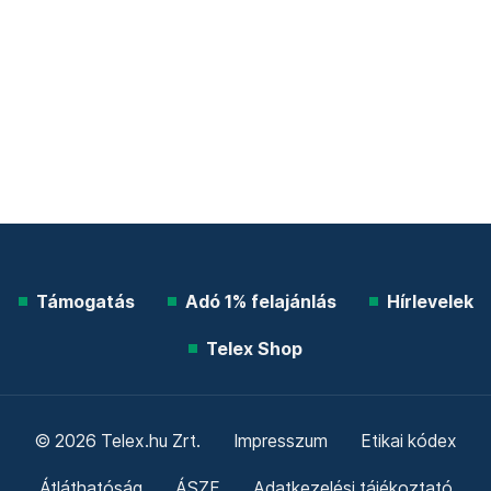
Támogatás
Adó 1% felajánlás
Hírlevelek
Telex Shop
© 2026 Telex.hu Zrt.
Impresszum
Etikai kódex
Átláthatóság
ÁSZF
Adatkezelési tájékoztató