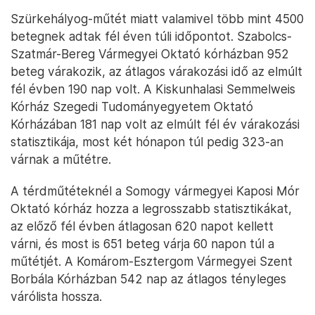
Szürkehályog-műtét miatt valamivel több mint 4500
betegnek adtak fél éven túli időpontot. Szabolcs-
Szatmár-Bereg Vármegyei Oktató kórházban 952
beteg várakozik, az átlagos várakozási idő az elmúlt
fél évben 190 nap volt. A Kiskunhalasi Semmelweis
Kórház Szegedi Tudományegyetem Oktató
Kórházában 181 nap volt az elmúlt fél év várakozási
statisztikája, most két hónapon túl pedig 323-an
várnak a műtétre.
A térdműtéteknél a Somogy vármegyei Kaposi Mór
Oktató kórház hozza a legrosszabb statisztikákat,
az előző fél évben átlagosan 620 napot kellett
várni, és most is 651 beteg várja 60 napon túl a
műtétjét. A Komárom-Esztergom Vármegyei Szent
Borbála Kórházban 542 nap az átlagos tényleges
várólista hossza.