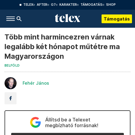
TELEX
AFTER
G7
KARAKTER
TÁMOGATÁS
SHOP
Támogatás
Több mint harmincezren várnak
legalább két hónapot műtétre ma
Magyarországon
BELFÖLD
Fehér János
Állítsd be a Telexet
megbízható forrásnak!