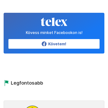
Kövess minket Facebookon is!
Követem!
Legfontosabb