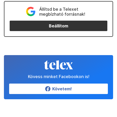
Állítsd be a Telexet
megbízható forrásnak!
Beállítom
Kövess minket Facebookon is!
Követem!