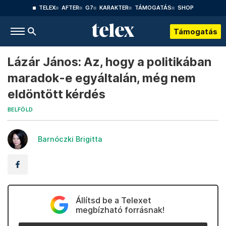
TELEX
AFTER
G7
KARAKTER
TÁMOGATÁS
SHOP
Támogatás
Lázár János: Az, hogy a politikában
maradok-e egyáltalán, még nem
eldöntött kérdés
BELFÖLD
Barnóczki Brigitta
Állítsd be a Telexet
megbízható forrásnak!