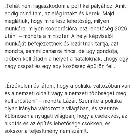
„Tehát nem ragaszkodom a politikai pályához. Amit
eddig csináltam, az elég intakt és kerek. Majd
meglátjuk, hogy mire lesz lehetőség, milyen
munkára, milyen kooperációra lesz lehetőség 2026
után” – mondta a miniszter. A helyi képviselői
munkáját befejezettnek és lezártnak tartja, azt
mondta, semmi panasza nincs, de úgy gondolja,
időben kell átadni a helyet a fiataloknak, „hogy egy
nagy csapat és egy agy közösség épüljön fel”.
„Érzékelem és látom, hogy a politika változóban van
és a nemzeti oldalt vagy a nemzeti többséget meg
kell erősíteni” – mondta Lázár. Szerinte a politika
olyan irányba változott a világában, és szerinte
különösen a nyugati világban, hogy a cselekvés, az
alkotás és az építés lehetősége csökken, és
sokszor a teljesítmény nem számít.