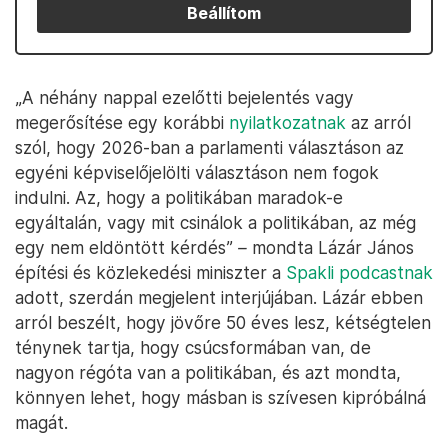
Beállítom
„A néhány nappal ezelőtti bejelentés vagy
megerősítése egy korábbi
nyilatkozatnak
az arról
szól, hogy 2026-ban a parlamenti választáson az
egyéni képviselőjelölti választáson nem fogok
indulni. Az, hogy a politikában maradok-e
egyáltalán, vagy mit csinálok a politikában, az még
egy nem eldöntött kérdés”
–
mondta Lázár János
építési és közlekedési miniszter a
Spakli podcastnak
adott, szerdán megjelent interjújában. Lázár ebben
arról beszélt, hogy jövőre 50 éves lesz, kétségtelen
ténynek tartja, hogy csúcsformában van, de
nagyon régóta van a politikában, és azt mondta,
könnyen lehet, hogy másban is szívesen kipróbálná
magát.