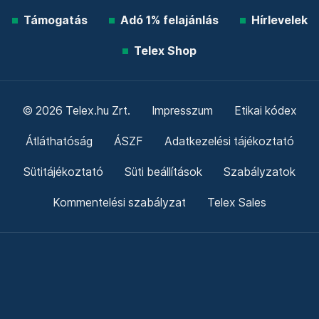
Támogatás
Adó 1% felajánlás
Hírlevelek
Telex Shop
© 2026 Telex.hu Zrt.
Impresszum
Etikai kódex
Átláthatóság
ÁSZF
Adatkezelési tájékoztató
Sütitájékoztató
Süti beállítások
Szabályzatok
Kommentelési szabályzat
Telex Sales