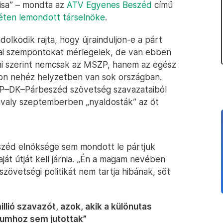
isa” – mondta az
ATV Egyenes Beszéd
című
éten lemondott társelnöke
.
olkodik rajta, hogy újrainduljon-e a párt
tikai szempontokat mérlegelek, de van ebben
lmi szerint nemcsak az MSZP, hanem az egész
gyon nehéz helyzetben van sok országban.
P–DK–Párbeszéd szövetség szavazataiból
valy szeptemberben „nyaldosták” az öt
széd elnöksége sem mondott le pártjuk
ját útját kell járnia. „Én a magam nevében
 szövetségi politikát nem tartja hibának, sőt
llió szavazót, azok, akik a különutas
tumhoz sem jutottak”