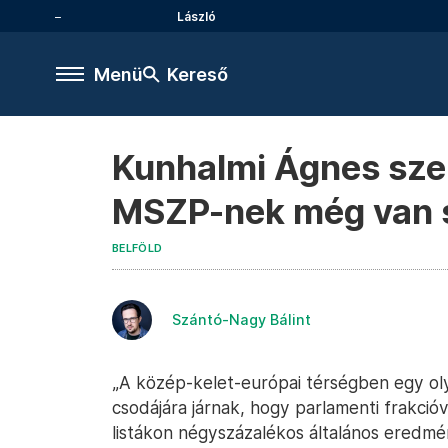
László
Menü
Kereső
Kunhalmi Ágnes szer
MSZP-nek még van 
BELFÖLD
Szántó-Nagy Bálint
„A közép-kelet-európai térségben egy oly
csodájára járnak, hogy parlamenti frakció
listákon négyszázalékos általános eredmén