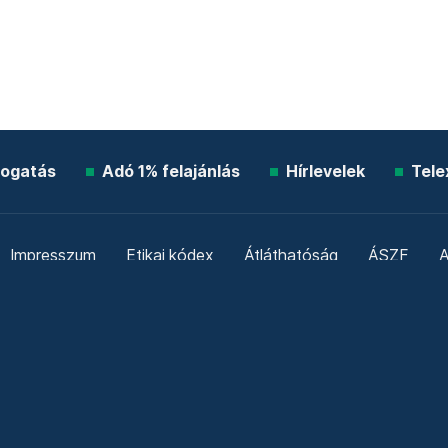
ogatás
Adó 1% felajánlás
Hírlevelek
Tele
Impresszum
Etikai kódex
Átláthatóság
ÁSZF
A
Süti beállítások
Szabályzatok
Kommentelési szabály