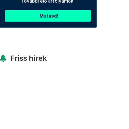
További élő árfolyamok!
Mutasd!
Friss hírek