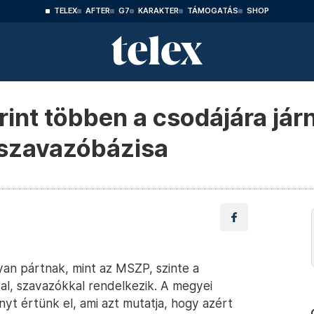
TELEX
AFTER
G7
KARAKTER
TÁMOGATÁS
SHOP
int többen a csodájára jár
szavazóbázisa
an pártnak, mint az MSZP, szinte a
val, szavazókkal rendelkezik. A megyei
yt értünk el, ami azt mutatja, hogy azért