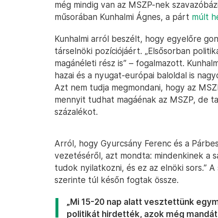
még mindig van az MSZP-nek szavazóbáz
műsorában Kunhalmi Ágnes, a párt
múlt h
Kunhalmi arról beszélt, hogy egyelőre gond
társelnöki pozíciójáért. „Elsősorban poli
magánéleti rész is” – fogalmazott. Kunha
hazai és a nyugat-európai baloldal is na
Azt nem tudja megmondani, hogy az MSZ
mennyit tudhat magáénak az MSZP, de ta
százalékot.
Arról, hogy Gyurcsány Ferenc és a Párbe
vezetéséről, azt mondta: mindenkinek a sa
tudok nyilatkozni, és ez az elnöki sors.” A
szerinte túl későn fogtak össze.
„Mi 15-20 nap alatt vesztettünk egymi
politikát hirdették, azok még mandá