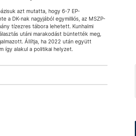
ázisuk azt mutatta, hogy 6-7 EP-
te a DK-nak nagyjából egymilliós, az MSZP-
ny tízezres tábora lehetett. Kunhalmi
választás utáni marakodást büntették meg,
lmazott. Állítja, ha 2022 után együtt
így alakul a politikai helyzet.