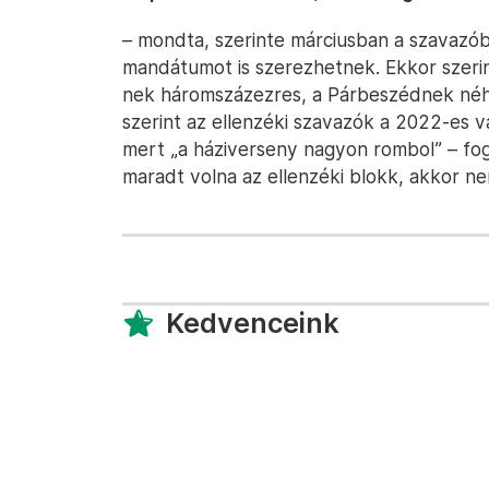
– mondta, szerinte márciusban a szavazób
mandátumot is szerezhetnek. Ekkor szerin
nek háromszázezres, a Párbeszédnek néhá
szerint az ellenzéki szavazók a 2022-es 
mert „a háziverseny nagyon rombol” – foga
maradt volna az ellenzéki blokk, akkor nem 
Kedvenceink