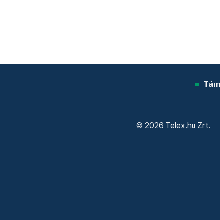
Tám
© 2026 Telex.hu Zrt.
Sütitájékoztató