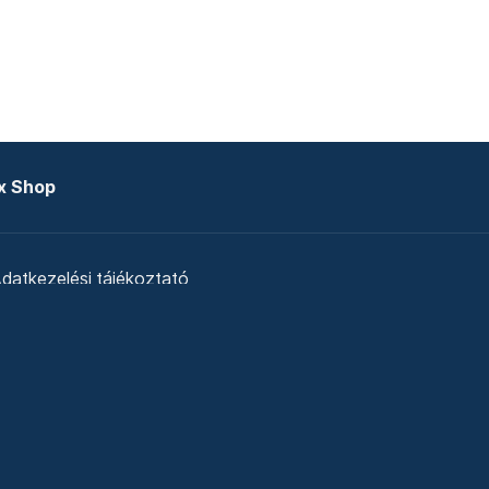
x Shop
datkezelési tájékoztató
zat
Telex Sales