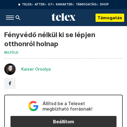
TELEX
AFTER
G7
KARAKTER
TÁMOGATÁS
SHOP
Támogatás
Fényvédő nélkül ki se lépjen
otthonról holnap
BELFÖLD
Kaiser Orsolya
Állítsd be a Telexet
megbízható forrásnak!
Beállítom