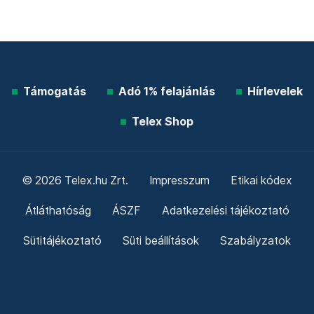
Támogatás
Adó 1% felajánlás
Hírlevelek
Telex Shop
© 2026 Telex.hu Zrt.
Impresszum
Etikai kódex
Átláthatóság
ÁSZF
Adatkezelési tájékoztató
Sütitájékoztató
Süti beállítások
Szabályzatok
Kommentelési szabályzat
Telex Sales