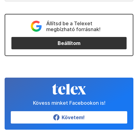
Állítsd be a Telexet
megbízható forrásnak!
Beállítom
Kövess minket Facebookon is!
Követem!