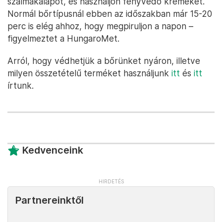
szalmakalapot, és használjon fényvédő krémeket.
Normál bőrtípusnál ebben az időszakban már 15-20
perc is elég ahhoz, hogy megpiruljon a napon –
figyelmeztet a HungaroMet.
Arról, hogy védhetjük a bőrünket nyáron, illetve
milyen összetételű terméket használjunk
itt
és
itt
írtunk.
Kedvenceink
Partnereinktől