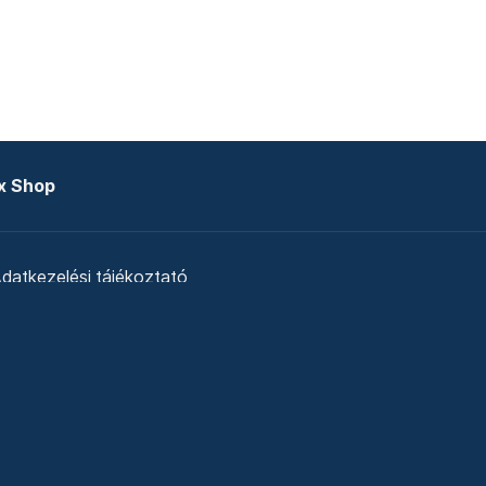
x Shop
datkezelési tájékoztató
zat
Telex Sales