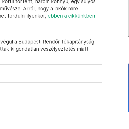
5 körül történt, három könnyű, egy súlyos
cművésze. Arról, hogy a lakók mire
het fordulni ilyenkor,
ebben a cikkünkben
, végül a Budapesti Rendőr-főkapitányság
ttak ki gondatlan veszélyeztetés miatt.