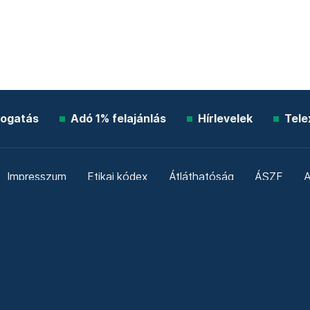
ogatás
Adó 1% felajánlás
Hírlevelek
Tele
Impresszum
Etikai kódex
Átláthatóság
ÁSZF
A
Süti beállítások
Szabályzatok
Kommentelési szabály