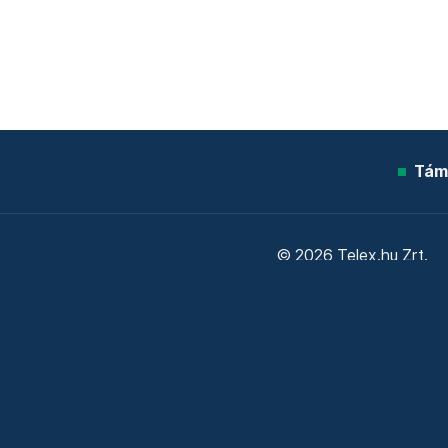
Tám
© 2026 Telex.hu Zrt.
Sütitájékoztató