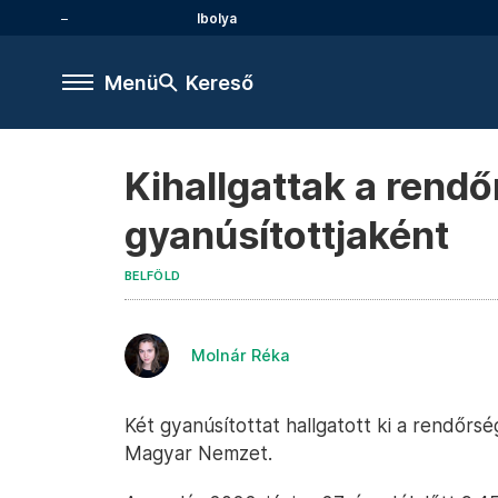
Ibolya
Menü
Kereső
Kihallgattak a rend
gyanúsítottjaként
BELFÖLD
Molnár Réka
Két gyanúsítottat hallgatott ki a rendőrs
Magyar Nemzet.