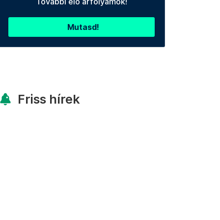
További élő árfolyamok!
Mutasd!
Friss hírek