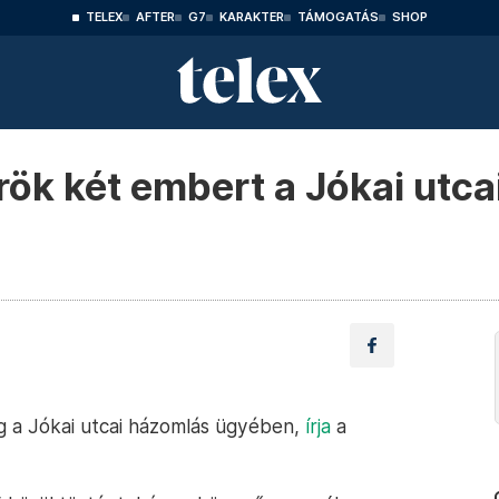
TELEX
AFTER
G7
KARAKTER
TÁMOGATÁS
SHOP
őrök két embert a Jókai utc
ég a Jókai utcai házomlás ügyében,
írja
a