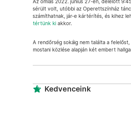
Az omlás 2022. június 27-én, délelőtt 9:4
sérült volt, utóbbi az Operettszínház tán
számíthatnak, jár-e kártérítés, és kihez le
tértünk ki
akkor.
A rendőrség sokáig nem találta a felelőst
mostani közlése alapján két embert hallga
Kedvenceink