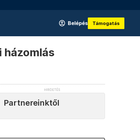
Belépés
Támogatás
ai házomlás
Partnereinktől