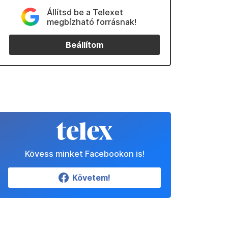
Állítsd be a Telexet
megbízható forrásnak!
Beállítom
Kövess minket Facebookon is!
Követem!