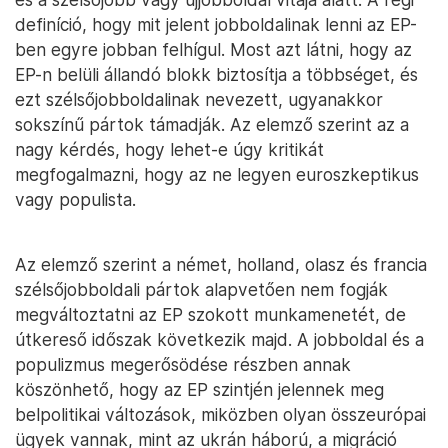
definíció, hogy mit jelent jobboldalinak lenni az EP-
ben egyre jobban felhígul. Most azt látni, hogy az
EP-n belüli állandó blokk biztosítja a többséget, és
ezt szélsőjobboldalinak nevezett, ugyanakkor
sokszínű pártok támadják. Az elemző szerint az a
nagy kérdés, hogy lehet-e úgy kritikát
megfogalmazni, hogy az ne legyen euroszkeptikus
vagy populista.
Az elemző szerint a német, holland, olasz és francia
szélsőjobboldali pártok alapvetően nem fogják
megváltoztatni az EP szokott munkamenetét, de
útkereső időszak következik majd. A jobboldal és a
populizmus megerősödése részben annak
köszönhető, hogy az EP szintjén jelennek meg
belpolitikai változások, miközben olyan összeurópai
ügyek vannak, mint az ukrán háború, a migráció