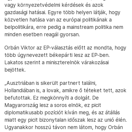
vagy környezetvédelmi kérdések és azok
gazdasági hatásai. Egyre több helyen látják, hogy
közvetlen hatása van az európai politikának a
belpolitikára, erre pedig a mainstream politika nem
minden esetben reagál gyorsan.
Orbán Viktor az EP-választás előtt az mondta, hogy
több úgynevezett békepárti lesz az EP-ben.
Lakatos szerint a miniszterelnök várakozásai
bejöttek.
„Ausztriában is sikerült partnert találni,
Hollandiában is, a lovak, amikre ő téteket tett, azok
befutottak. Ez megkönnyíti a dolgát. De
Magyarország lesz a soros elnök, ez picit
diplomatikusabb pozíciót kíván meg, és az átállás
miatt egy picit bizonytalan időszak lesz az unió élén.
Ugyanakkor hosszú távon nem látom, hogy Orbán