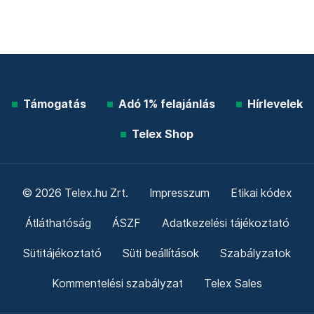
Támogatás
Adó 1% felajánlás
Hírlevelek
Telex Shop
© 2026 Telex.hu Zrt.
Impresszum
Etikai kódex
Átláthatóság
ÁSZF
Adatkezelési tájékoztató
Sütitájékoztató
Süti beállítások
Szabályzatok
Kommentelési szabályzat
Telex Sales