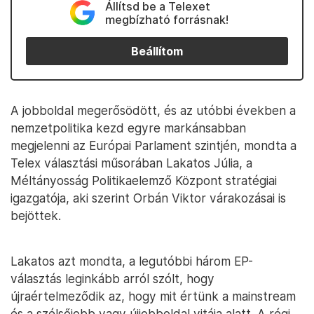
Állítsd be a Telexet
megbízható forrásnak!
Beállítom
A jobboldal megerősödött, és az utóbbi években a
nemzetpolitika kezd egyre markánsabban
megjelenni az Európai Parlament szintjén, mondta a
Telex választási műsorában Lakatos Júlia, a
Méltányosság Politikaelemző Központ stratégiai
igazgatója, aki szerint Orbán Viktor várakozásai is
bejöttek.
Lakatos azt mondta, a legutóbbi három EP-
választás leginkább arról szólt, hogy
újraértelmeződik az, hogy mit értünk a mainstream
és a szélsőjobb vagy újjobboldal vitája alatt. A régi