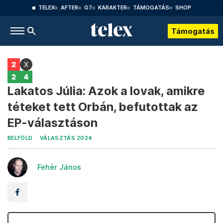
TELEX
AFTER
G7
KARAKTER
TÁMOGATÁS
SHOP
Támogatás
Lakatos Júlia: Azok a lovak, amikre
téteket tett Orbán, befutottak az
EP-választáson
BELFÖLD
VÁLASZTÁS 2024
Fehér János