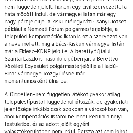
nem független jelölt, hanem egy civil szervezettel a
háta mögött indul, de vármegyei listán már egy
nagy párt jelöltje. A kiskunfélegyházi Csányi József
például a Nemzeti Fórum polgármesterjelöltje, a
települési kompenzációs listán is ez a szervezet van
a neve mellett, míg a Bács-Kiskun vármegyei listán
már a Fidesz–KDNP jelöltje. A berettyóújfalui
Szántai László is hasonló cipőben jár, a Berettyó
Közéleti Egyesület polgármesterjelöltje a Hajdú-
Bihar vármegyei közgyűlésbe már
momentumosként ülne be.
A független–nem független játékot gyakorlatilag
településtípustól függetlenül játsszák, de gyakorlati
jelentősége inkább csak azokban a városokban van,
ahol kompenzációs listáról be lehet kerülni a helyi
testületbe, és az adott jelölt egyéni
választókerületben nem indul. Persze azt sem lehet