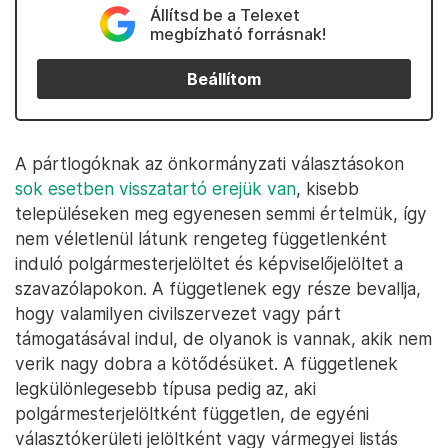
Állítsd be a Telexet
megbízható forrásnak!
Beállítom
A pártlogóknak az önkormányzati választásokon
sok esetben visszatartó erejük van
, kisebb
településeken meg egyenesen semmi értelmük, így
nem véletlenül látunk rengeteg függetlenként
induló polgármesterjelöltet és képviselőjelöltet a
szavazólapokon. A függetlenek egy része bevallja,
hogy valamilyen civilszervezet vagy párt
támogatásával indul, de olyanok is vannak, akik nem
verik nagy dobra a kötődésüket. A függetlenek
legkülönlegesebb típusa pedig az, aki
polgármesterjelöltként független, de egyéni
választókerületi jelöltként vagy vármegyei listás