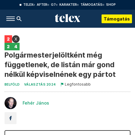
TELEX
AFTER
G7
KARAKTER
TÁMOGATÁS
SHOP
Támogatás
Polgármesterjelöltként még
függetlenek, de listán már gond
nélkül képviselnének egy pártot
Legfontosabb
BELFÖLD
VÁLASZTÁS 2024
Fehér János