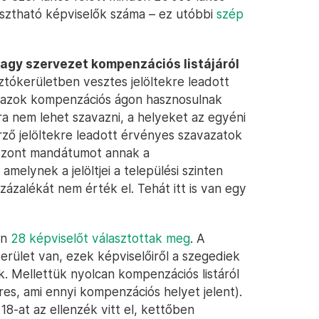
asztható képviselők száma – ez utóbbi
szép
 vagy szervezet kompenzációs listájáról
ztókerületben vesztes jelöltekre leadott
: azok kompenzációs ágon hasznosulnak
a nem lehet szavazni, a helyeket az egyéni
ő jelöltekre leadott érvényes szavazatok
szont mandátumot annak a
amelynek a jelöltjei a települési szinten
ázalékát nem érték el. Tehát itt is van egy
en
28 képviselőt választottak meg
. A
erület van, ezek képviselőiről a szegediek
. Mellettük nyolcan kompenzációs listáról
res, ami ennyi kompenzációs helyet jelent).
8-at az ellenzék vitt el, kettőben