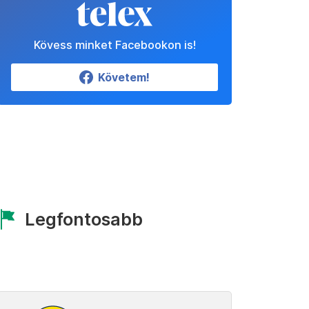
Kövess minket Facebookon is!
Követem!
Legfontosabb