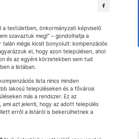
 a testületben, önkormányzati képviselő
nem szavaztuk meg!” – gondolhatja a
 talán mégis kicsit bonyolult: kompenzációs
magyarázzuk el, hogy azon településen, ahol
áson és az egyéni körzetekben sem tud
en a listában.
kompenzációs lista nincs minden
több lakosú településeken és a fővárosi
püléseken más a rendszer. Ez az
ami azt jelenti, hogy az adott település
tt erről a listáról is bekerülhetnek a