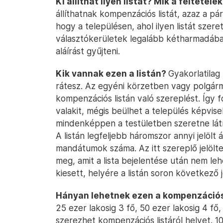
Ki állíthat ilyen listát? Mik a feltétele
állíthatnak kompenzációs listát, azaz a pá
hogy a településen, ahol ilyen listát szere
választókerületek legalább kétharmadában je
aláírást gyűjteni.
Kik vannak ezen a listán?
Gyakorlatilag 
rátesz. Az egyéni körzetben vagy polgárm
kompenzációs listán való szereplést. Így
valakit, mégis beülhet a település képvise
mindenképpen a testületben szeretne látni
A listán legfeljebb háromszor annyi jelölt 
mandátumok száma. Az itt szereplő jelölte
meg, amit a lista bejelentése után nem lehe
kiesett, helyére a listán soron következő je
Hányan lehetnek ezen a kompenzációs
25 ezer lakosig 3 fő, 50 ezer lakosig 4 fő,
szerezhet kompenzációs listáról helyet. 1