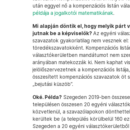
után eggyel nő a kompenzációs listán vál
példája a jogalkotói matematikának
.
Mi alapján döntik el, hogy melyik párt
jutnak be a képviselők?
Az egyéni válas
szavazatok gyakorlatilag nem vesznek el
töredékszavatokként. Kompenzációs listár
választókerületben mandátumot nem szerz
arányában matekozzák ki. Nem kaphat vi
jelölőszervezetnek a kompenzációs listája, 
összesített kompenzációs szavazatok öt sz
„bejutási küszöb”.
Oké. Példa?
Szegeden 2019-ben összes
településen összesen 20 egyéni választók
közvetlenül, a szavazólapokon dönthettek
kerültek be (a település körülbelül 160 ez
Szegeden a 20 egyéni választókerületből 1