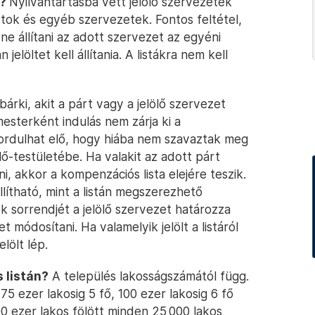
k?
Nyilvántartásba vett jelölő szervezetek
rtok és egyéb szervezetek. Fontos feltétel,
tne állítani az adott szervezet az egyéni
löltet kell állítania. A listákra nem kell
bárki, akit a párt vagy a jelölő szervezet
esterként indulás nem zárja ki a
 fordulhat elő, hogy hiába nem szavaztak meg
lő-testületébe. Ha valakit az adott párt
, akkor a kompenzációs lista elejére teszik.
állítható, mint a listán megszerezhető
k sorrendjét a jelölő szervezet határozza
t módosítani. Ha valamelyik jelölt a listáról
lölt lép.
 listán?
A település lakosságszámától függ.
 75 ezer lakosig 5 fő, 100 ezer lakosig 6 fő
00 ezer lakos fölött minden 25 000 lakos