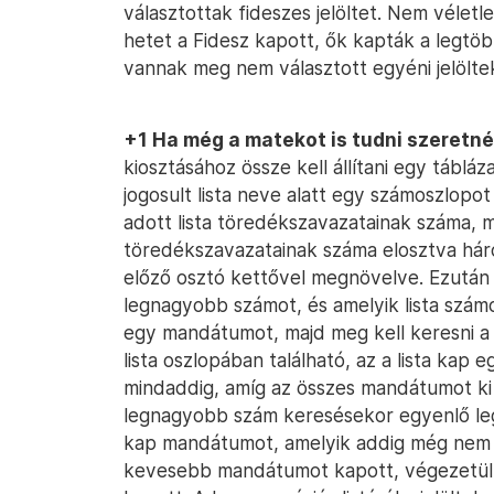
választottak fideszes jelöltet. Nem véletl
hetet a Fidesz kapott, ők kapták a legtö
vannak meg nem választott egyéni jelöltek
+1 Ha még a matekot is tudni szeretné
kiosztásához össze kell állítani egy táb
jogosult lista neve alatt egy számoszlopot
adott lista töredékszavazatainak száma, 
töredékszavazatainak száma elosztva három
előző osztó kettővel megnövelve. Ezután 
legnagyobb számot, és amelyik lista számo
egy mandátumot, majd meg kell keresni a
lista oszlopában található, az a lista kap 
mindaddig, amíg az összes mandátumot ki 
legnagyobb szám keresésekor egyenlő leg
kap mandátumot, amelyik addig még nem 
kevesebb mandátumot kapott, végezetül, a