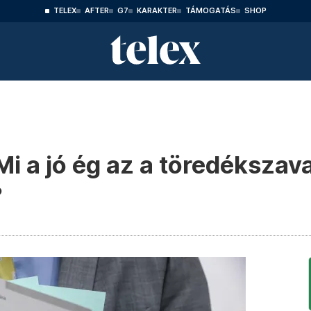
TELEX
AFTER
G7
KARAKTER
TÁMOGATÁS
SHOP
Mi a jó ég az a töredékszav
?