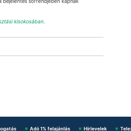
k a bejelentés sorrendjében kapnak
sztási kisokosában.
ogatás
Adó 1% felajánlás
Hírlevelek
Tele