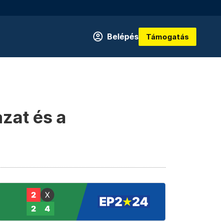
Belépés
Támogatás
azat és a