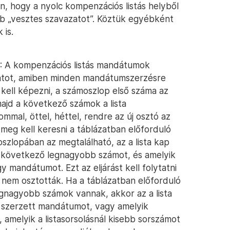
en, hogy a nyolc kompenzációs listás helyből
bb „vesztes szavazatot”. Köztük egyébként
 is.
: A kompenzációs listás mandátumok
lázatot, amiben minden mandátumszerzésre
 kell képezni, a számoszlop első száma az
majd a következő számok a lista
mal, öttel, héttel, rendre az új osztó az
meg kell keresni a táblázatban előforduló
szlopában az megtalálható, az a lista kap
 következő legnagyobb számot, és amelyik
egy mandátumot. Ezt az eljárást kell folytatni
nem osztották. Ha a táblázatban előforduló
nagyobb számok vannak, akkor az a lista
szerzett mandátumot, vagy amelyik
melyik a listasorsolásnál kisebb sorszámot