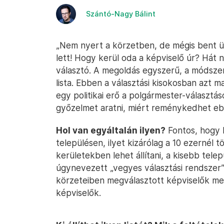
Szántó-Nagy Bálint
„Nem nyert a körzetben, de mégis bent ül
lett! Hogy kerül oda a képviselő úr? Hát 
választó. A megoldás egyszerű, a módszer
lista. Ebben a választási kisokosban azt 
egy politikai erő a polgármester-választ
győzelmet aratni, miért reménykedhet ebb
Hol van egyáltalán ilyen?
Fontos, hogy 
településen, ilyet kizárólag a 10 ezernél 
kerületekben lehet állítani, a kisebb tele
úgynevezett „vegyes választási rendszer”, 
körzeteiben megválasztott képviselők melle
képviselők.