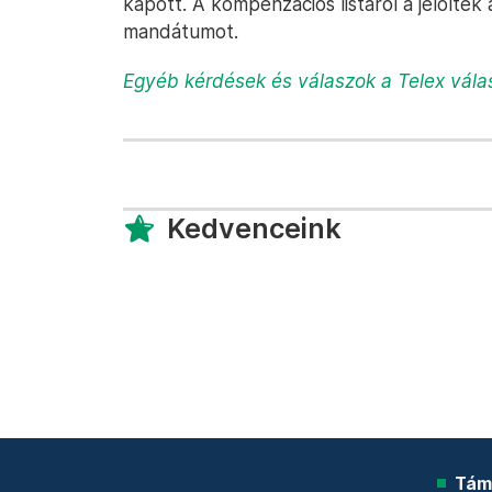
kapott. A kompenzációs listáról a jelölte
mandátumot.
Egyéb kérdések és válaszok a Telex vála
Kedvenceink
Tám