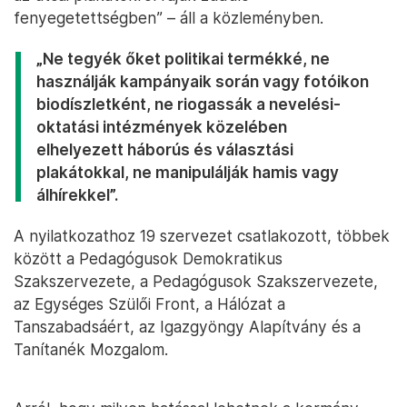
fenyegetettségben” – áll a közleményben.
„Ne tegyék őket politikai termékké, ne
használják kampányaik során vagy fotóikon
biodíszletként, ne riogassák a nevelési-
oktatási intézmények közelében
elhelyezett háborús és választási
plakátokkal, ne manipulálják hamis vagy
álhírekkel”.
A nyilatkozathoz 19 szervezet csatlakozott, többek
között a Pedagógusok Demokratikus
Szakszervezete, a Pedagógusok Szakszervezete,
az Egységes Szülői Front, a Hálózat a
Tanszabadsáért, az Igazgyöngy Alapítvány és a
Tanítanék Mozgalom.