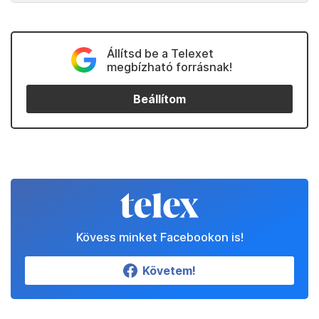
Állítsd be a Telexet
megbízható forrásnak!
Beállítom
Kövess minket Facebookon is!
Követem!