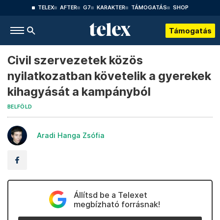
TELEX
AFTER
G7
KARAKTER
TÁMOGATÁS
SHOP
Támogatás
Civil szervezetek közös
nyilatkozatban követelik a gyerekek
kihagyását a kampányból
BELFÖLD
Aradi Hanga Zsófia
Állítsd be a Telexet
megbízható forrásnak!