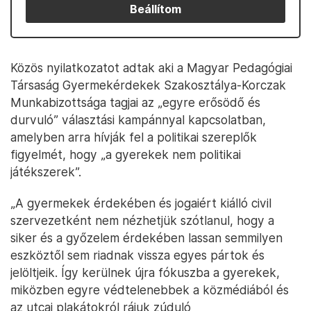
Beállítom
Közös nyilatkozatot adtak aki a Magyar Pedagógiai
Társaság Gyermekérdekek Szakosztálya-Korczak
Munkabizottsága tagjai az „egyre erősödő és
durvuló” választási kampánnyal kapcsolatban,
amelyben arra hívják fel a politikai szereplők
figyelmét, hogy „a gyerekek nem politikai
játékszerek”.
„A gyermekek érdekében és jogaiért kiálló civil
szervezetként nem nézhetjük szótlanul, hogy a
siker és a győzelem érdekében lassan semmilyen
eszköztől sem riadnak vissza egyes pártok és
jelöltjeik. Így kerülnek újra fókuszba a gyerekek,
miközben egyre védtelenebbek a közmédiából és
az utcai plakátokról rájuk zúduló