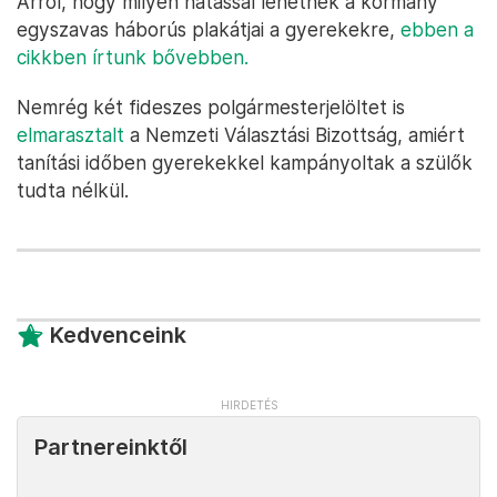
Arról, hogy milyen hatással lehetnek a kormány
egyszavas háborús plakátjai a gyerekekre,
ebben a
cikkben írtunk bővebben.
Nemrég két fideszes polgármesterjelöltet is
elmarasztalt
a Nemzeti Választási Bizottság, amiért
tanítási időben gyerekekkel kampányoltak a szülők
tudta nélkül.
Kedvenceink
Partnereinktől