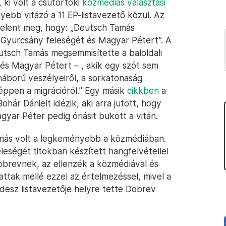
 ki volt a csütörtöki
közmédiás választási
yebb vitázó a 11 EP-listavezető közül. Az
jelent meg, hogy: „Deutsch Tamás
Gyurcsány feleségét és Magyar Pétert”. A
utsch Tamás megsemmisítette a baloldali
 és Magyar Pétert – , akik egy szót sem
háború veszélyeiről, a sorkatonaság
y éppen a migrációról.” Egy másik
cikkben
a
ohár Dánielt idézik, aki arra jutott, hogy
ar Péter pedig óriásit bukott a vitán.
amás volt a legkeményebb a közmédiában.
leségét titokban készített hangfelvétellel
obrevnek, az ellenzék a közmédiával és
ttak mellé ezzel az értelmezéssel, mivel a
idesz listavezetője helyre tette Dobrev