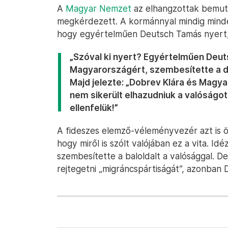
A
Magyar Nemzet
az elhangzottak bemuta
megkérdezett. A kormánnyal mindig minde
hogy egyértelműen Deutsch Tamás nyert, 
„Szóval ki nyert? Egyértelműen Deuts
Magyarországért, szembesítette a dol
Majd jelezte: „Dobrev Klára és Magya
nem sikerült elhazudniuk a valóságot
ellenfelük!”
A fideszes elemző-véleményvezér azt is 
hogy miről is szólt valójában ez a vita. Id
szembesítette a baloldalt a valósággal. De
rejtegetni „migráncspártiságát”, azonban 