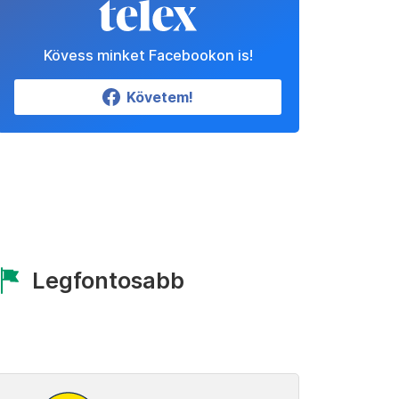
Kövess minket Facebookon is!
Követem!
Legfontosabb