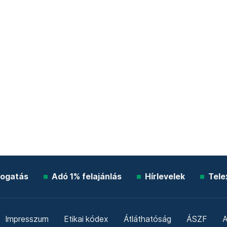
ogatás
Adó 1% felajánlás
Hírlevelek
Tele
Impresszum
Etikai kódex
Átláthatóság
ÁSZF
A