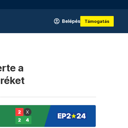
Belépés
Támogatás
rte a
réket