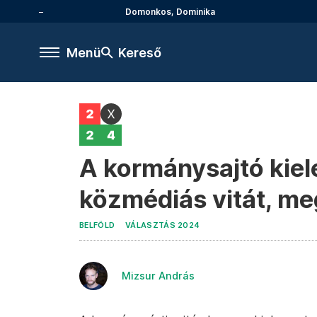
Domonkos, Dominika
Menü
Kereső
A kormánysajtó kie
közmédiás vitát, m
BELFÖLD
VÁLASZTÁS 2024
Mizsur András