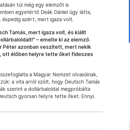
tásán túl még egy elemzőt is
nben egyetértő Deák Dániel úgy látta,
éspedig azért, mert igaza volt.
ch Tamás, mert igaza volt, és kiállt
lárbaloldalt!” – emelte ki az elemző.
r Péter azonban veszített, mert nekik
, ott élőben helyre tette őket fideszes
összefoglalta a Magyar Nemzet olvasóinak,
ézzük: a vita arról szólt, hogy Deutsch Tamás
ák szerint a dollárbaloldal megpróbálta
Deutsch gyorsan helyre tette őket. Ennyi.