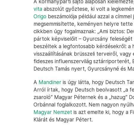
A kormánypárti sajtó alaposan kielemezte,
vita
abszolút győztese, ki volt a legkemén
Origo
beszámolója például azzal a címmel 
megsemmisítette, keményen helyre tette 
cikkben úgy fogalmaznak: „Ami biztos: De
pártok képviselőit – Gyurcsány feleségét
beszéltek a legfontosabb kérdésekről: a 
visszaállításának brüsszeli terveiről, vag
fideszes influenszervilág sztárriporterét, B
Deutsch Tamás nyert, Gyurcsányné és Magy
A
Mandiner
is úgy látta, hogy Deutsch T
Arról írtak, hogy Deutsch beolvasott „a fe
zsaroló” Magyar Péternek és a „hazug” D
Orbánnal foglalkozott. Nem nagyon nyúlha
Magyar Nemzet
is azt emelte ki, hogy a F
Klárát és Magyar Pétert.