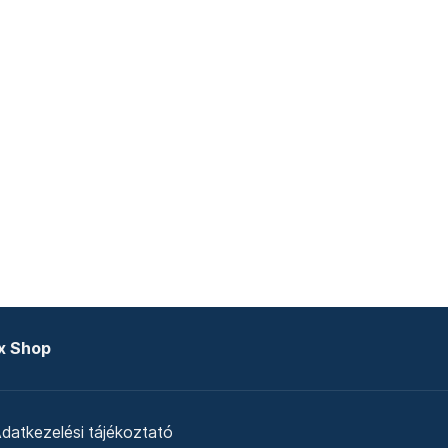
x Shop
datkezelési tájékoztató