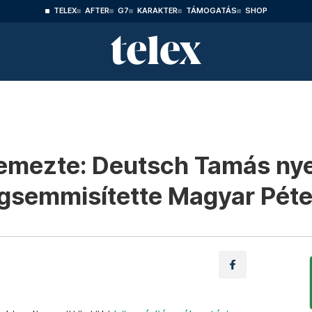
TELEX
AFTER
G7
KARAKTER
TÁMOGATÁS
SHOP
lemezte: Deutsch Tamás nye
egsemmisítette Magyar Péte