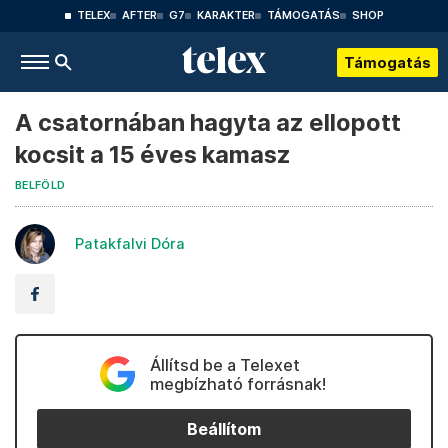
TELEX
AFTER
G7
KARAKTER
TÁMOGATÁS
SHOP
Támogatás
A csatornában hagyta az ellopott
kocsit a 15 éves kamasz
BELFÖLD
Patakfalvi Dóra
Állítsd be a Telexet
megbízható forrásnak!
Beállítom