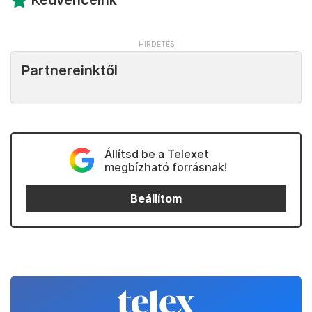
Kedvenceink
Partnereinktől
Állítsd be a Telexet
megbízható forrásnak!
Beállítom