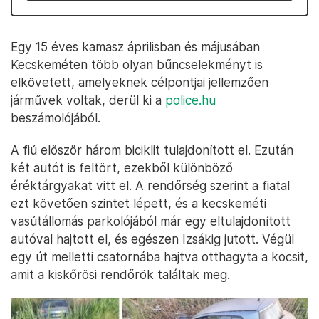
Egy 15 éves kamasz áprilisban és májusában
Kecskeméten több olyan bűncselekményt is
elkövetett, amelyeknek célpontjai jellemzően
járművek voltak, derül ki a
police.hu
beszámolójából.
A fiú először három biciklit tulajdonított el. Ezután
két autót is feltört, ezekből különböző
éréktárgyakat vitt el. A rendőrség szerint a fiatal
ezt követően szintet lépett, és a kecskeméti
vasútállomás parkolójából már egy eltulajdonított
autóval hajtott el, és egészen Izsákig jutott. Végül
egy út melletti csatornába hajtva otthagyta a kocsit,
amit a kiskőrösi rendőrök találtak meg.