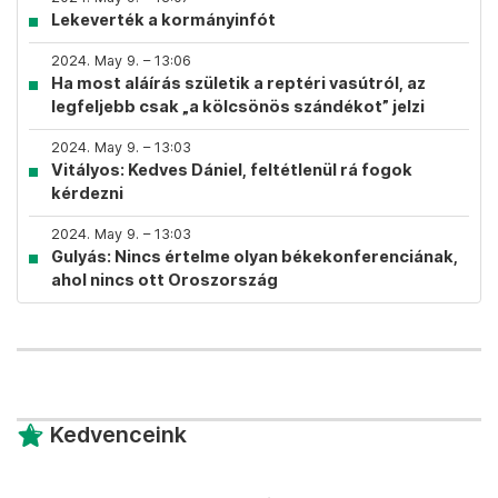
Lekeverték a kormányinfót
2024. May 9. – 13:06
Ha most aláírás születik a reptéri vasútról, az
legfeljebb csak „a kölcsönös szándékot” jelzi
2024. May 9. – 13:03
Vitályos: Kedves Dániel, feltétlenül rá fogok
kérdezni
2024. May 9. – 13:03
Gulyás: Nincs értelme olyan békekonferenciának,
ahol nincs ott Oroszország
Kedvenceink