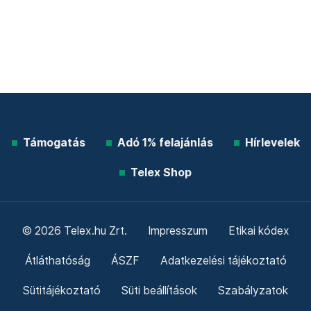
Támogatás
Adó 1% felajánlás
Hírlevelek
Telex Shop
© 2026 Telex.hu Zrt.
Impresszum
Etikai kódex
Átláthatóság
ÁSZF
Adatkezelési tájékoztató
Sütitájékoztató
Süti beállítások
Szabályzatok