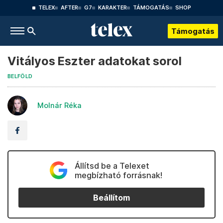
TELEX
AFTER
G7
KARAKTER
TÁMOGATÁS
SHOP
Támogatás
Vitályos Eszter adatokat sorol
BELFÖLD
Molnár Réka
Állítsd be a Telexet
megbízható forrásnak!
Beállítom