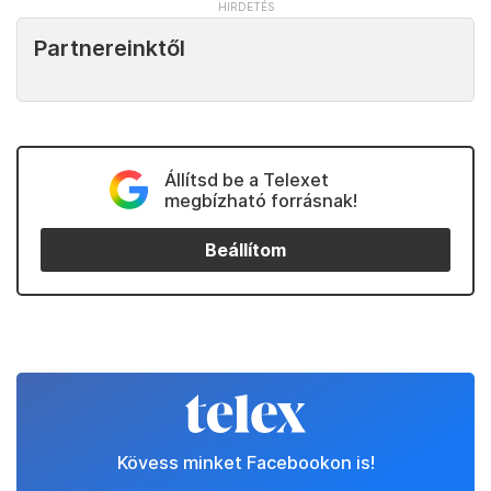
Partnereinktől
Állítsd be a Telexet
megbízható forrásnak!
Beállítom
Kövess minket Facebookon is!