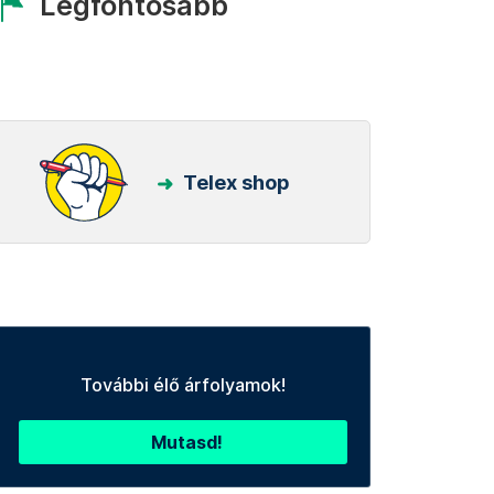
Legfontosabb
Telex shop
További élő árfolyamok!
Mutasd!