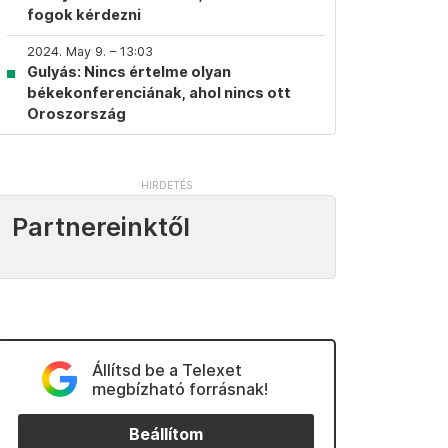
fogok kérdezni
2024. May 9. – 13:03
Gulyás: Nincs értelme olyan
békekonferenciának, ahol nincs ott
Oroszország
Partnereinktől
Állítsd be a Telexet
megbízható forrásnak!
Beállítom