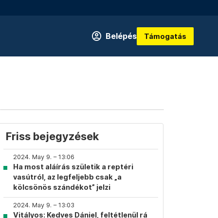
Belépés
Támogatás
Friss bejegyzések
2024. May 9. – 13:06
Ha most aláírás születik a reptéri
vasútról, az legfeljebb csak „a
kölcsönös szándékot” jelzi
2024. May 9. – 13:03
Vitályos: Kedves Dániel, feltétlenül rá