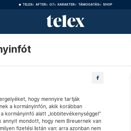
TELEX
AFTER
G7
KARAKTER
TÁMOGATÁS
SHOP
yinfót
Gergelyéket, hogy mennyire tartják
znek a kormányinfón, akik korábban
 a kormányinfó alatt „lobbitevékenységgel”
sak annyit mondott, hogy nem Breuernek van
milyen fizetési listán van: arra azonban nem