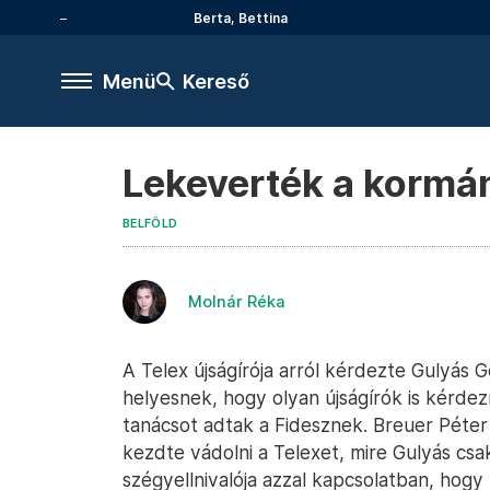
Berta, Bettina
Menü
Kereső
Lekeverték a kormán
BELFÖLD
Molnár Réka
A Telex újságírója arról kérdezte Gulyás 
helyesnek, hogy olyan újságírók is kérde
tanácsot adtak a Fidesznek. Breuer Péter
kezdte vádolni a Telexet, mire Gulyás c
szégyellnivalója azzal kapcsolatban, hogy 