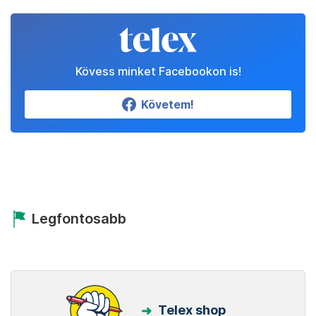
Kövess minket Facebookon is!
Követem!
Legfontosabb
Telex shop