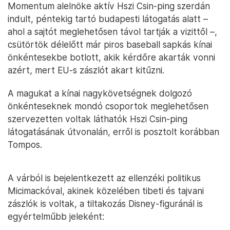
Momentum alelnöke aktív Hszi Csin-ping szerdán
indult, péntekig tartó budapesti látogatás alatt –
ahol a sajtót meglehetősen távol tartják a vizittől –,
csütörtök délelőtt már piros baseball sapkás kínai
önkéntesekbe botlott, akik kérdőre akarták vonni
azért, mert EU-s zászlót akart kitűzni.
A magukat a kínai nagykövetségnek dolgozó
önkénteseknek mondó csoportok meglehetősen
szervezetten voltak láthatók Hszi Csin-ping
látogatásának útvonalán, erről is posztolt korábban
Tompos.
A várból is bejelentkezett az ellenzéki politikus
Micimackóval, akinek közelében tibeti és tajvani
zászlók is voltak, a tiltakozás Disney-figuránál is
egyértelműbb jeleként: