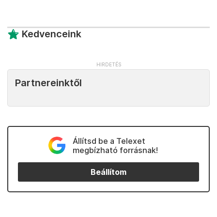
Kedvenceink
Partnereinktől
Állítsd be a Telexet
megbízható forrásnak!
Beállítom