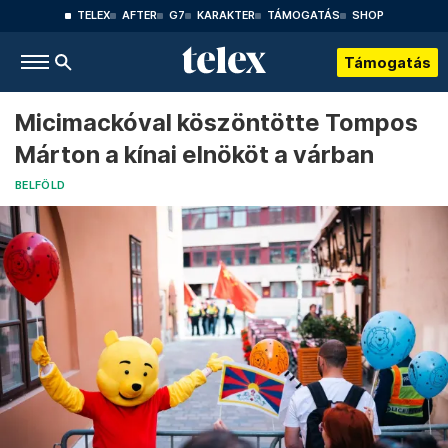
TELEX
AFTER
G7
KARAKTER
TÁMOGATÁS
SHOP
Támogatás
Micimackóval köszöntötte Tompos
Márton a kínai elnököt a várban
BELFÖLD