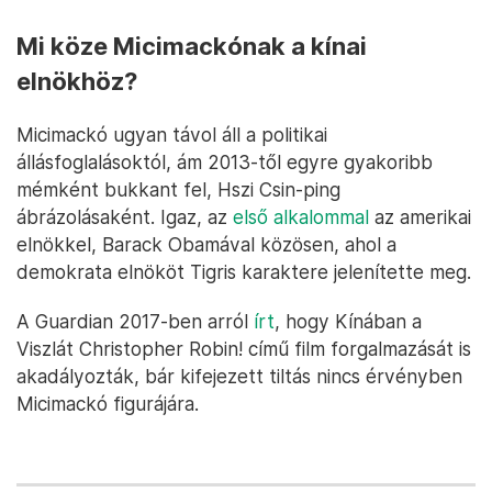
Mi köze Micimackónak a kínai
elnökhöz?
Micimackó ugyan távol áll a politikai
állásfoglalásoktól, ám 2013-től egyre gyakoribb
mémként bukkant fel, Hszi Csin-ping
ábrázolásaként. Igaz, az
első alkalommal
az amerikai
elnökkel, Barack Obamával közösen, ahol a
demokrata elnököt Tigris karaktere jelenítette meg.
A Guardian 2017-ben arról
írt
, hogy Kínában a
Viszlát Christopher Robin! című film forgalmazását is
akadályozták, bár kifejezett tiltás nincs érvényben
Micimackó figurájára.