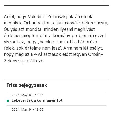
Arról, hogy Volodimir Zelenszkij ukrán elnök
meghívta Orbán Viktort a júniusi svájci békecsúcsra,
Gulyás azt mondta, minden ilyesmi meghívást
érdemes megfontolni, a kormány problémája ezzel
viszont az, hogy „ha nincsenek ott a háborúzó
felek, sok értelme nem lesz”. Arra nem lát esélyt,
hogy még az EP-választások előtt legyen Orbán–
Zelenszkij-találkozó.
Friss bejegyzések
2024. May 9. – 13:07
Lekeverték a kormányinfót
2024. May 9. – 13:06