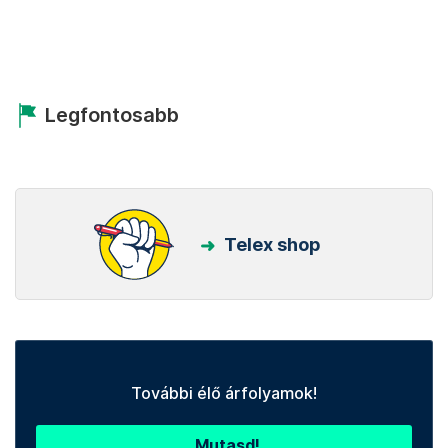
Legfontosabb
Telex shop
További élő árfolyamok!
Mutasd!