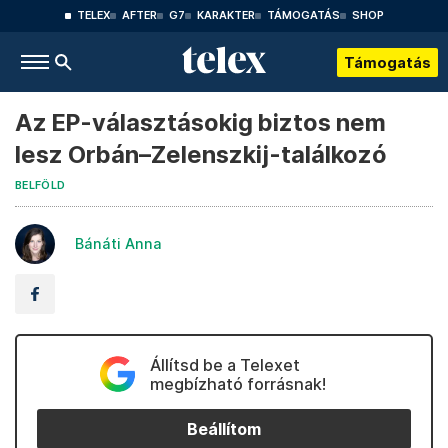
TELEX
AFTER
G7
KARAKTER
TÁMOGATÁS
SHOP
Támogatás
Az EP-választásokig biztos nem
lesz Orbán–Zelenszkij-találkozó
BELFÖLD
Bánáti Anna
Állítsd be a Telexet
megbízható forrásnak!
Beállítom