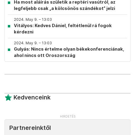
Ha most aláírás születik a reptéri vasútról, az
legfeljebb csak „a kölcsönös szándékot” jelzi
2024. May 9. – 13:03
Vitályos: Kedves Dániel, feltétlenül rá fogok
kérdezni
2024. May 9. – 13:03
Gulyás: Nincs értelme olyan békekonferenciának,
ahol nincs ott Oroszország
Kedvenceink
Partnereinktől