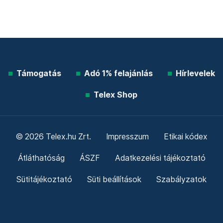
Támogatás
Adó 1% felajánlás
Hírlevelek
Telex Shop
© 2026 Telex.hu Zrt.
Impresszum
Etikai kódex
Átláthatóság
ÁSZF
Adatkezelési tájékoztató
Sütitájékoztató
Süti beállítások
Szabályzatok
Kommentelési szabályzat
Telex Sales