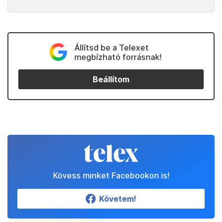
Állítsd be a Telexet
megbízható forrásnak!
Beállítom
Kövess minket Facebookon is!
Követem!