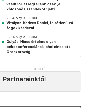
vasútról, az legfeljebb csak „a
kölcsönös szándékot” jelzi
2024. May 9. – 13:03
Vitályos: Kedves Dániel, feltétlenül rá
fogok kérdezni
2024. May 9. – 13:03
Gulyás: Nincs értelme olyan
békekonferenciának, ahol nincs ott
Oroszország
Partnereinktől