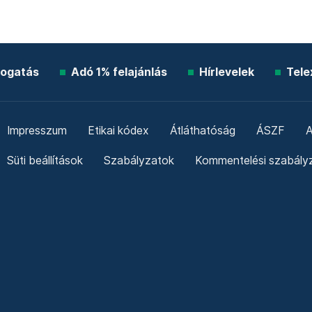
ogatás
Adó 1% felajánlás
Hírlevelek
Tele
Impresszum
Etikai kódex
Átláthatóság
ÁSZF
A
Süti beállítások
Szabályzatok
Kommentelési szabály