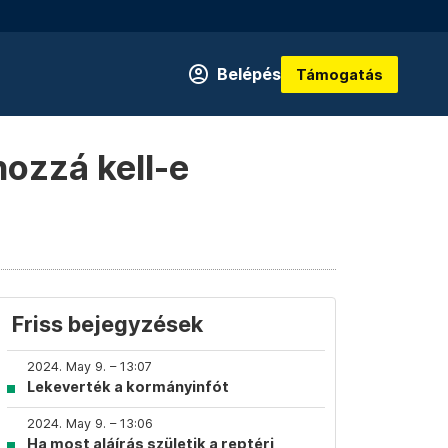
Belépés
Támogatás
hozzá kell-e
Friss bejegyzések
2024. May 9. – 13:07
Lekeverték a kormányinfót
2024. May 9. – 13:06
Ha most aláírás születik a reptéri