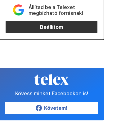
Állítsd be a Telexet
megbízható forrásnak!
Beállítom
Kövess minket Facebookon is!
Követem!