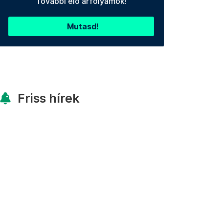
További élő árfolyamok!
Mutasd!
Friss hírek