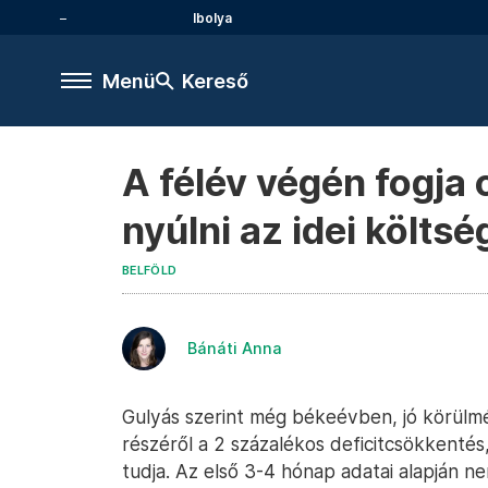
Ibolya
Menü
Kereső
A félév végén fogja 
nyúlni az idei költs
BELFÖLD
Bánáti Anna
Gulyás szerint még békeévben, jó körülmé
részéről a 2 százalékos deficitcsökkentés,
tudja. Az első 3-4 hónap adatai alapján n