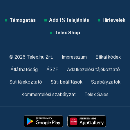
Támogatás
Adó 1% felajánlás
Hírlevelek
Telex Shop
© 2026 Telex.hu Zrt.
Impresszum
Etikai kódex
Átláthatóság
ÁSZF
Adatkezelési tájékoztató
Sütitájékoztató
Süti beállítások
Szabályzatok
Kommentelési szabályzat
Telex Sales