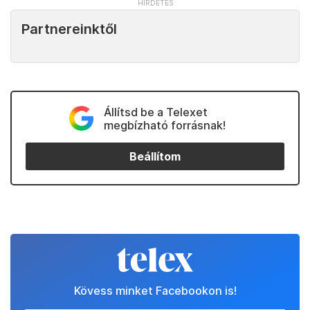
Partnereinktől
Állítsd be a Telexet
megbízható forrásnak!
Beállítom
Kövess minket Facebookon is!