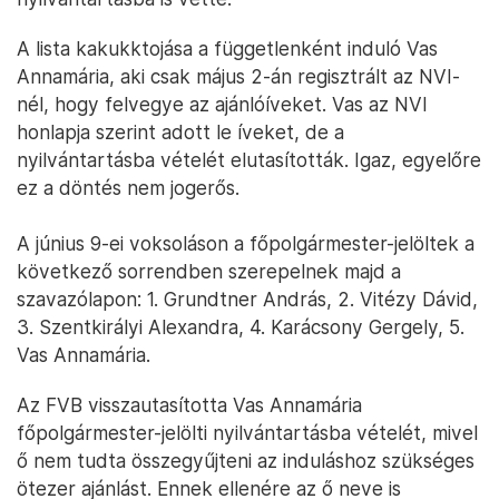
A lista kakukktojása a függetlenként induló Vas
Annamária, aki csak május 2-án regisztrált az NVI-
nél, hogy felvegye az ajánlóíveket. Vas az NVI
honlapja szerint adott le íveket, de a
nyilvántartásba vételét elutasították. Igaz, egyelőre
ez a döntés nem jogerős.
A június 9-ei voksoláson a főpolgármester-jelöltek a
következő sorrendben szerepelnek majd a
szavazólapon: 1. Grundtner András, 2. Vitézy Dávid,
3. Szentkirályi Alexandra, 4. Karácsony Gergely, 5.
Vas Annamária.
Az FVB visszautasította Vas Annamária
főpolgármester-jelölti nyilvántartásba vételét, mivel
ő nem tudta összegyűjteni az induláshoz szükséges
ötezer ajánlást. Ennek ellenére az ő neve is