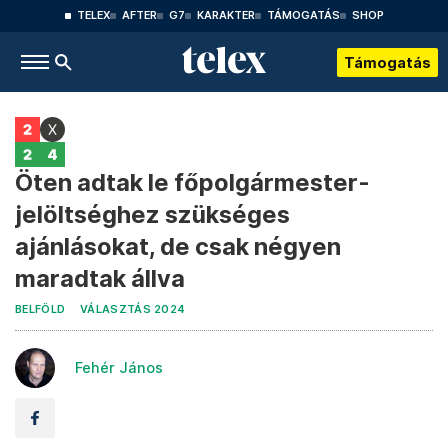
TELEX
AFTER
G7
KARAKTER
TÁMOGATÁS
SHOP
Támogatás
Öten adtak le főpolgármester-
jelöltséghez szükséges
ajánlásokat, de csak négyen
maradtak állva
BELFÖLD
VÁLASZTÁS 2024
Fehér János