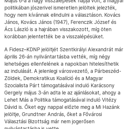
Május 6-a a nagy visszalépések napja volt, a magyar
politikában jószerivel ismeretlen jelöltek jelezték,
hogy nem kívánnak elindulni a választáson. Kovács
János, Kovács János (1947), Ferenczik József és
Ács László is a hajrában visszakozott, míg öten
korábban jelentették be a visszalépésüket.
A Fidesz–KDNP jelöltjét Szentkirályi Alexandrát már
április 26-án nyilvántartásba vették, míg négy
lehetséges ellenfelének a napokban hitelesíthetik
az indulását. A jelenlegi városvezető, a Párbeszéd-
Zöldek, Demokratikus Koalíció és a Magyar
Szocialista Párt támogatásával induló Karácsony
Gergely május 3-án adta le az ajánlásokat, ahogy a
Lehet Más a Politika támogatásával induló Vitézy
Dávid is. Őket egy nappal előzte meg a Mi Hazánk
jelöltje, Grundtner András, őket a Fővárosi
Választási Bizottság már nem jogerősen
nyilvántartásba is vette.