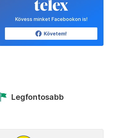
Kövess minket Facebookon is!
Követem!
Legfontosabb