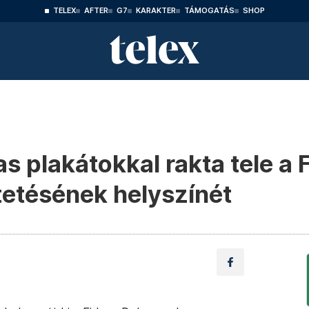
TELEX
AFTER
G7
KARAKTER
TÁMOGATÁS
SHOP
as plakátokkal rakta tele a
tetésének helyszínét