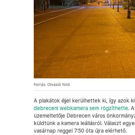
Forrás: Olvasói fotó
A plakátok éjjel kerülhettek ki, így azok 
debreceni webkamera sem rögzíthette
. 
üzemeltetője Debrecen város önkormány
küldtünk a kamera leállásról. Választ eg
vasárnap reggel 7:50 óta újra elérhető.