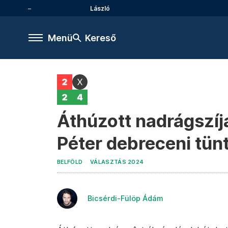
László
Menü
Kereső
Áthúzott nadrágszíj
Péter debreceni tün
BELFÖLD
VÁLASZTÁS 2024
Bicsérdi-Fülöp Ádám