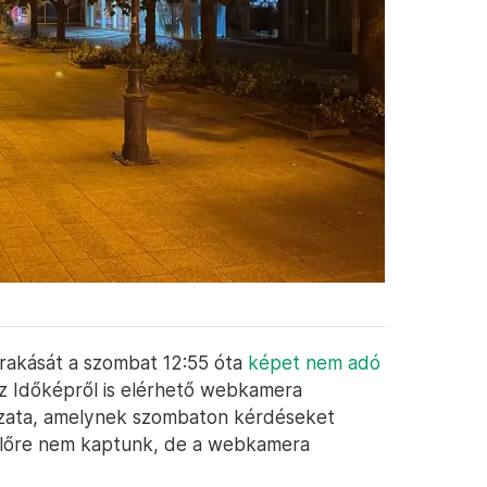
kirakását a szombat 12:55 óta
képet nem adó
Az Időképről is elérhető webkamera
zata, amelynek szombaton kérdéseket
yelőre nem kaptunk, de a webkamera