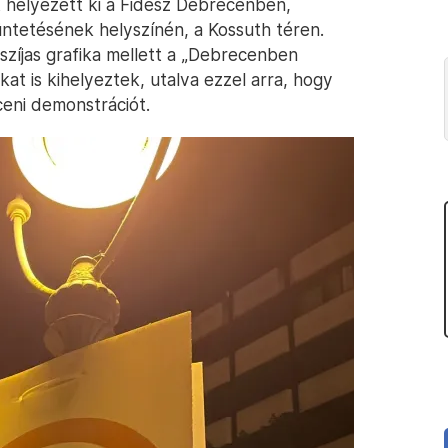
t helyezett ki a Fidesz Debrecenben,
ntetésének helyszínén, a Kossuth téren.
szíjas grafika mellett a „Debrecenben
kat is kihelyeztek, utalva ezzel arra, hogy
eni demonstrációt.