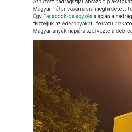
Áthúzott nadrágszíjat ábrázoló plakátoka
Magyar Péter vasárnapra meghirdetett tü
Egy
Facebook-bejegyzés
alapján a nadrág
tiszteljük az édesanyákat” feliratú plakáto
Magyar anyák napjára szervezte a debrec