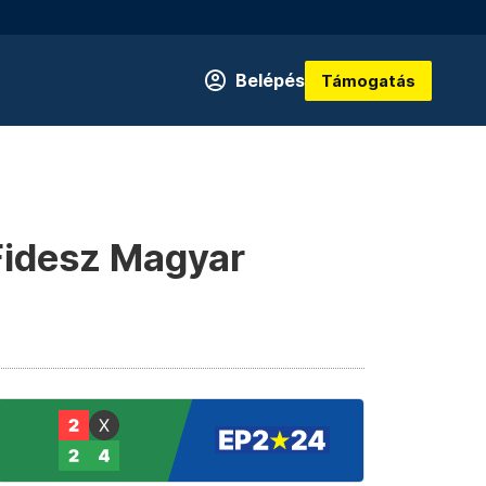
Belépés
Támogatás
 Fidesz Magyar