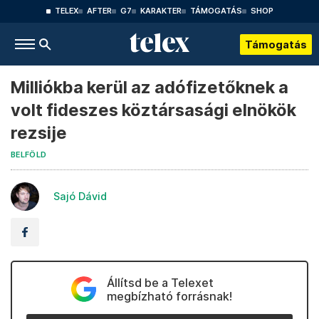
TELEX
AFTER
G7
KARAKTER
TÁMOGATÁS
SHOP
Támogatás
Milliókba kerül az adófizetőknek a
volt fideszes köztársasági elnökök
rezsije
BELFÖLD
Sajó Dávid
Állítsd be a Telexet
megbízható forrásnak!