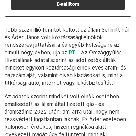
Beállítom
Több százmillió forintot költött az állam Schmitt Pál
és Áder János volt köztársasági elnökök
rendszeres juttatásaira és egyéb költségeire az
elmúlt négy évben, írja az
RTL
. Az Országgyűlés
Hivatalának adatai szerint az adófizetők állták
mindkét egykori köztársasági elnök éves áram- és
gázszámláját, valamint olyan kiadásokat is, mint a
titkársági autó, internet vagy lakásbiztosítás.
Az adatok szerint mindkét volt elnök esetében
emelkedett az állam által fizetett gáz- és
áramszámla 2022 után, ami arra utal, hogy nem
rezsivédett ingatlanban laknak. Ez Áder esetében
különösen érdekes, hiszen regnálása alatt
igyekezett magát úgy feltüntetni, mint aki