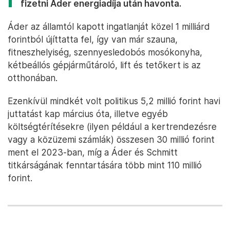
fizetni Áder energiadíja után havonta.
Áder az államtól kapott ingatlanját közel 1 milliárd
forintból újíttatta fel, így van már szauna,
fitneszhelyiség, szennyesledobós mosókonyha,
kétbeállós gépjárműtároló, lift és tetőkert is az
otthonában.
Ezenkívül mindkét volt politikus 5,2 millió forint havi
juttatást kap március óta, illetve egyéb
költségtérítésekre (ilyen például a kertrendezésre
vagy a közüzemi számlák) összesen 30 millió forint
ment el 2023-ban, míg a Áder és Schmitt
titkárságának fenntartására több mint 110 millió
forint.