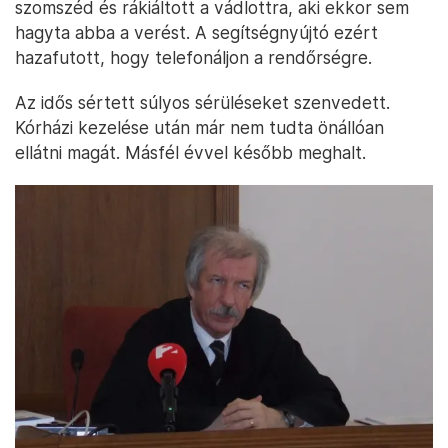
szomszéd és rákiáltott a vádlottra, aki ekkor sem
hagyta abba a verést. A segítségnyújtó ezért
hazafutott, hogy telefonáljon a rendőrségre.
Az idős sértett súlyos sérüléseket szenvedett.
Kórházi kezelése után már nem tudta önállóan
ellátni magát. Másfél évvel később meghalt.