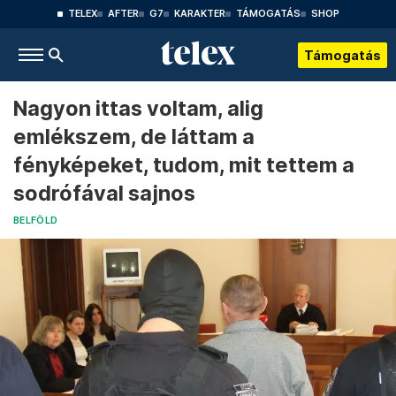
TELEX
AFTER
G7
KARAKTER
TÁMOGATÁS
SHOP
Támogatás
Nagyon ittas voltam, alig
emlékszem, de láttam a
fényképeket, tudom, mit tettem a
sodrófával sajnos
BELFÖLD