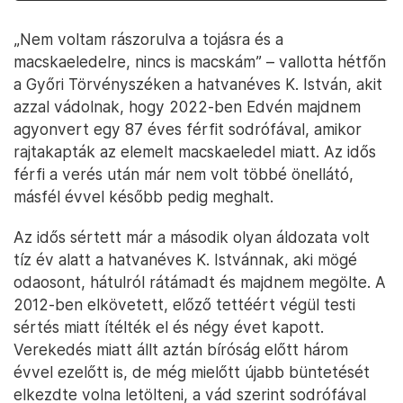
„Nem voltam rászorulva a tojásra és a
macskaeledelre, nincs is macskám” – vallotta hétfőn
a Győri Törvényszéken a hatvanéves K. István, akit
azzal vádolnak, hogy 2022-ben Edvén majdnem
agyonvert egy 87 éves férfit sodrófával, amikor
rajtakapták az elemelt macskaeledel miatt. Az idős
férfi a verés után már nem volt többé önellátó,
másfél évvel később pedig meghalt.
Az idős sértett már a második olyan áldozata volt
tíz év alatt a hatvanéves K. Istvánnak, aki mögé
odaosont, hátulról rátámadt és majdnem megölte. A
2012-ben elkövetett, előző tettéért végül testi
sértés miatt ítélték el és négy évet kapott.
Verekedés miatt állt aztán bíróság előtt három
évvel ezelőtt is, de még mielőtt újabb büntetését
elkezdte volna letölteni, a vád szerint sodrófával