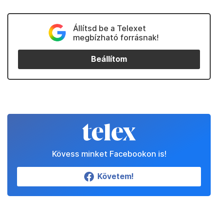
Állítsd be a Telexet
megbízható forrásnak!
Beállítom
Kövess minket Facebookon is!
Követem!