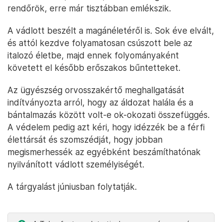
rendőrök, erre már tisztábban emlékszik.
A vádlott beszélt a magánéletéről is. Sok éve elvált,
és attól kezdve folyamatosan csúszott bele az
italozó életbe, majd ennek folyományaként
követett el később erőszakos bűntetteket.
Az ügyészség orvosszakértő meghallgatását
indítványozta arról, hogy az áldozat halála és a
bántalmazás között volt-e ok-okozati összefüggés.
A védelem pedig azt kéri, hogy idézzék be a férfi
élettársát és szomszédját, hogy jobban
megismerhessék az egyébként beszámíthatónak
nyilvánított vádlott személyiségét.
A tárgyalást júniusban folytatják.