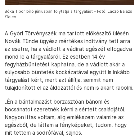
Bóka Tibor bíró júniusban folytatja a tárgyalást – Fotó: Laczó Balázs
/Telex
A Győri Törvényszék ma tartott előkészítő ülésén
Novák Tünde ügyész mértékes indítvány tett arra
az esetre, ha a vádlott a vádirat egészét elfogadva
mond le a tárgyalásról. Ez esetben 14 év
fegyházbüntetést kaphatna, de a vádlott akár a
súlyosabb büntetés kockázatával együtt is inkább
tárgyalást kért, mert azt állítja, semmit nem
tulajdonított el az áldozattól és nem is akart rabolni.
„Én a bántalmazást borzasztóan bánom és
bocsánatot szeretnék kérni a sértett családjától.
Nagyon ittas voltam, alig emlékszem valamire az
egészből, de láttam a fényképeket, tudom, hogy
mit tettem a sodrófával, sajnos.