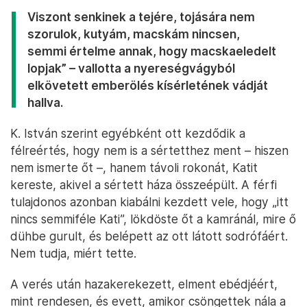
Viszont senkinek a tejére, tojására nem
szorulok, kutyám, macskám nincsen,
semmi értelme annak, hogy macskaeledelt
lopjak” – vallotta a nyereségvágyból
elkövetett emberölés kísérletének vádját
hallva.
K. István szerint egyébként ott kezdődik a
félreértés, hogy nem is a sértetthez ment – hiszen
nem ismerte őt –, hanem távoli rokonát, Katit
kereste, akivel a sértett háza összeépült. A férfi
tulajdonos azonban kiabálni kezdett vele, hogy „itt
nincs semmiféle Kati”, lökdöste őt a kamránál, mire ő
dühbe gurult, és belépett az ott látott sodrófáért.
Nem tudja, miért tette.
A verés után hazakerekezett, elment ebédjéért,
mint rendesen, és evett, amikor csöngettek nála a