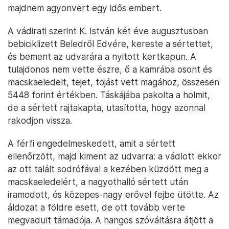
majdnem agyonvert egy idős embert.
A vádirati szerint K. István két éve augusztusban
bebiciklizett Beledről Edvére, kereste a sértettet,
és bement az udvarára a nyitott kertkapun. A
tulajdonos nem vette észre, ő a kamrába osont és
macskaeledelt, tejet, tojást vett magához, összesen
5448 forint értékben. Táskájába pakolta a holmit,
de a sértett rajtakapta, utasította, hogy azonnal
rakodjon vissza.
A férfi engedelmeskedett, amit a sértett
ellenőrzött, majd kiment az udvarra: a vádlott ekkor
az ott talált sodrófával a kezében küzdött meg a
macskaeledelért, a nagyothalló sértett után
iramodott, és közepes-nagy erővel fejbe ütötte. Az
áldozat a földre esett, de ott tovább verte
megvadult támadója. A hangos szóváltásra átjött a