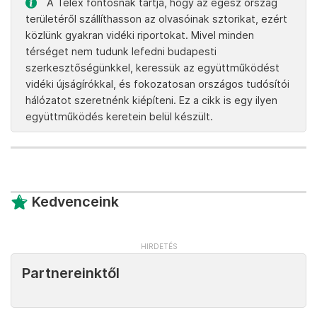
A Telex fontosnak tartja, hogy az egész ország
területéről szállíthasson az olvasóinak sztorikat, ezért
közlünk gyakran vidéki riportokat. Mivel minden
térséget nem tudunk lefedni budapesti
szerkesztőségünkkel, keressük az együttműködést
vidéki újságírókkal, és fokozatosan országos tudósítói
hálózatot szeretnénk kiépíteni. Ez a cikk is egy ilyen
együttműködés keretein belül készült.
Kedvenceink
Partnereinktől