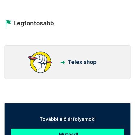
Legfontosabb
Telex shop
További élő árfolyamok!
Mutasd!