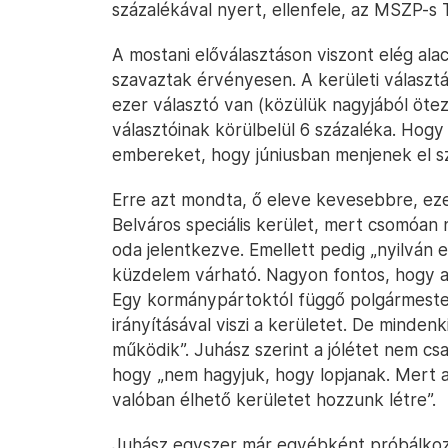
százalékával nyert, ellenfele, az MSZP-s 
A mostani előválasztáson viszont elég ala
szavaztak érvényesen. A kerületi választ
ezer választó van (közülük nagyjából ötez
választóinak körülbelül 6 százaléka. Hog
embereket, hogy júniusban menjenek el s
Erre azt mondta, ő eleve kevesebbre, ezer
Belváros speciális kerület, mert csomóan 
oda jelentkezve. Emellett pedig „nyilván e
küzdelem várható. Nagyon fontos, hogy a
Egy kormánypártoktól függő polgármester
irányításával viszi a kerületet. De minden
működik”. Juhász szerint a jólétet nem cs
hogy „nem hagyjuk, hogy lopjanak. Mert a
valóban élhető kerületet hozzunk létre”.
Juhász egyszer már egyébként próbálkozot