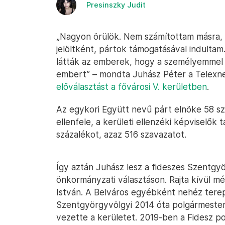
Presinszky Judit
„Nagyon örülök. Nem számítottam másra, 
jelöltként, pártok támogatásával indulta
látták az emberek, hogy a személyemmel g
embert” – mondta Juhász Péter a Telexne
előválasztást a fővárosi V. kerületben
.
Az egykori Együtt nevű párt elnöke 58 sz
ellenfele, a kerületi ellenzéki képviselők
százalékot, azaz 516 szavazatot.
Így aztán Juhász lesz a fideszes Szentgyör
önkormányzati választáson. Rajta kívül még
István. A Belváros egyébként nehéz tere
Szentgyörgyvölgyi 2014 óta polgármester,
vezette a kerületet. 2019-ben a Fidesz po