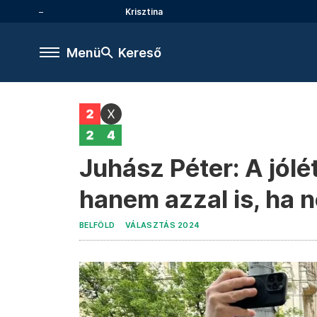
Krisztina
Menü
Kereső
Juhász Péter: A jólé
hanem azzal is, ha 
BELFÖLD
VÁLASZTÁS 2024