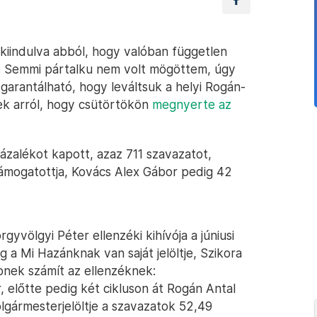
kiindulva abból, hogy valóban független
m. Semmi pártalku nem volt mögöttem, úgy
arantálható, hogy leváltsuk a helyi Rogán-
k arról, hogy csütörtökön
megnyerte az
ázalékot kapott, azaz 711 szavazatot,
 támogatottja, Kovács Alex Gábor pedig 42
gyvölgyi Péter ellenzéki kihívója a júniusi
 a Mi Hazánknak van saját jelöltje, Szikora
pnek számít az ellenzéknek:
 előtte pedig két cikluson át Rogán Antal
lgármesterjelöltje a szavazatok 52,49