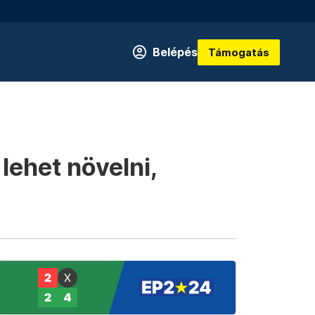
Belépés
Támogatás
lehet növelni,