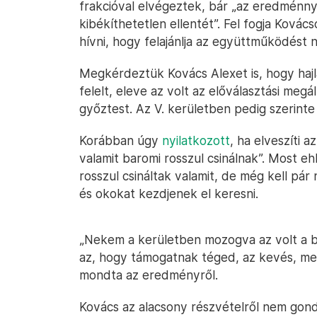
frakcióval elvégeztek, bár „az eredménn
kibékíthetetlen ellentét”. Fel fogja Kovácso
hívni, hogy felajánlja az együttműködést 
Megkérdeztük Kovács Alexet is, hogy haj
felelt, eleve az volt az előválasztási meg
győztest. Az V. kerületben pedig szerinte l
Korábban úgy
nyilatkozott
, ha elveszíti a
valamit baromi rosszul csinálnak”. Most e
rosszul csináltak valamit, de még kell p
és okokat kezdjenek el keresni.
„Nekem a kerületben mozogva az volt a
az, hogy támogatnak téged, az kevés, mert
mondta az eredményről.
Kovács az alacsony részvételről nem gon