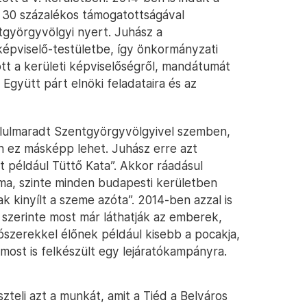
e 30 százalékos támogatottságával
tgyörgyvölgyi nyert. Juhász a
 képviselő-testületbe, így önkormányzati
ott a kerületi képviselőségről, mandátumát
Együtt párt elnöki feladataira és az
alulmaradt Szentgyörgyvölgyivel szemben,
on ez másképp lehet. Juhász erre azt
 például Tüttő Kata”. Akkor ráadásul
klíma, szinte minden budapesti kerületben
k kinyílt a szeme azóta”. 2014-ben azzal is
zerinte most már láthatják az emberek,
ószerekkel élőnek például kisebb a pocakja,
most is felkészült egy lejáratókampányra.
szteli azt a munkát, amit a Tiéd a Belváros