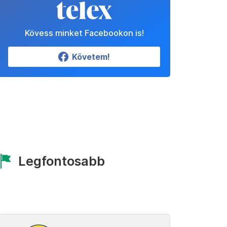
Kövess minket Facebookon is!
Követem!
Legfontosabb