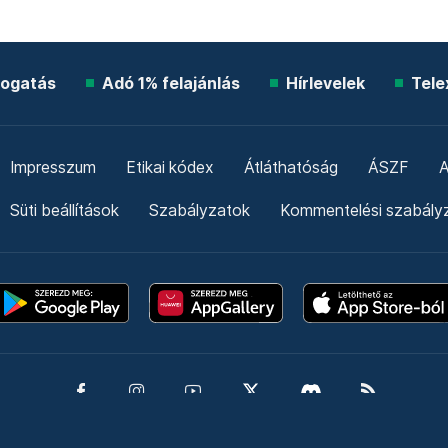
ogatás
Adó 1% felajánlás
Hírlevelek
Tele
Impresszum
Etikai kódex
Átláthatóság
ÁSZF
A
Süti beállítások
Szabályzatok
Kommentelési szabály