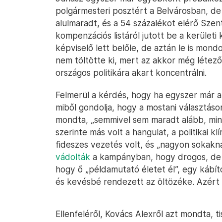
polgármesteri posztért a Belvárosban, d
alulmaradt, és a 54 százalékot elérő Szen
kompenzációs listáról jutott be a kerületi
képviselő lett belőle, de aztán le is mond
nem töltötte ki, mert az akkor még létező 
országos politikára akart koncentrálni.
Felmerül a kérdés, hogy ha egyszer már 
miből gondolja, hogy a mostani választás
mondta, „semmivel sem maradt alább, mint
szerinte más volt a hangulat, a politikai 
fideszes vezetés volt, és „nagyon sokakna
vádolták
a kampányban, hogy drogos, de s
hogy ő „példamutató életet él”, egy kábít
és kevésbé rendezett az öltözéke. Azért 
Ellenfeléről, Kovács Alexről azt mondta, ti