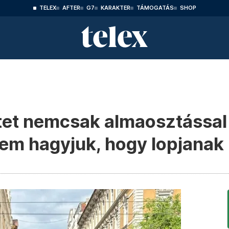
TELEX
AFTER
G7
KARAKTER
TÁMOGATÁS
SHOP
tet nemcsak almaosztással 
nem hagyjuk, hogy lopjanak