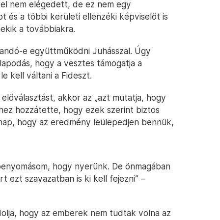
yel nem elégedett, de ez nem egy
t és a többi kerületi ellenzéki képviselőt is
nekik a továbbiakra.
landó-e együttműködni Juhásszal. Úgy
állapodás, hogy a vesztes támogatja a
e kell váltani a Fideszt.
z előválasztást, akkor az „azt mutatja, hogy
hhez hozzátette, hogy ezek szerint biztos
ár nap, hogy az eredmény leülepedjen bennük,
 benyomásom, hogy nyerünk. De önmagában
 ezt szavazatban is ki kell fejezni” –
dolja, hogy az emberek nem tudtak volna az