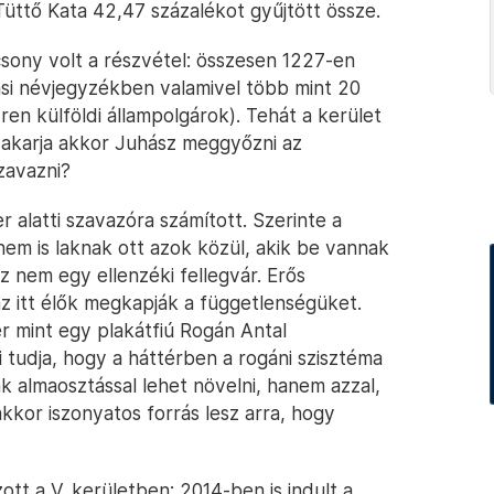
Tüttő Kata 42,47 százalékot gyűjtött össze.
csony volt a részvétel: összesen 1227-en
ási névjegyzékben valamivel több mint 20
ren külföldi állampolgárok). Tehát a kerület
y akarja akkor Juhász meggyőzni az
zavazni?
 alatti szavazóra számított. Szerinte a
nem is laknak ott azok közül, akik be vannak
z nem egy ellenzéki fellegvár. Erős
z itt élők megkapják a függetlenségüket.
 mint egy plakátfiú Rogán Antal
ki tudja, hogy a háttérben a rogáni szisztéma
ak almaosztással lehet növelni, hanem azzal,
kkor iszonyatos forrás lesz arra, hogy
t a V. kerületben: 2014-ben is indult a