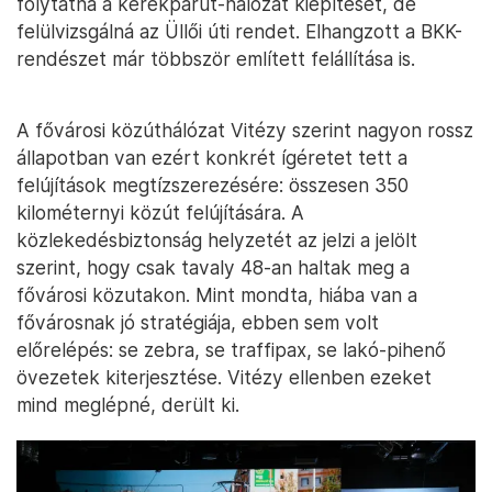
folytatná a kerékpárút-hálózat kiépítését, de
felülvizsgálná az Üllői úti rendet. Elhangzott a BKK-
rendészet már többször említett felállítása is.
A fővárosi közúthálózat Vitézy szerint nagyon rossz
állapotban van ezért konkrét ígéretet tett a
felújítások megtízszerezésére: összesen 350
kilométernyi közút felújítására. A
közlekedésbiztonság helyzetét az jelzi a jelölt
szerint, hogy csak tavaly 48-an haltak meg a
fővárosi közutakon. Mint mondta, hiába van a
fővárosnak jó stratégiája, ebben sem volt
előrelépés: se zebra, se traffipax, se lakó-pihenő
övezetek kiterjesztése. Vitézy ellenben ezeket
mind meglépné, derült ki.