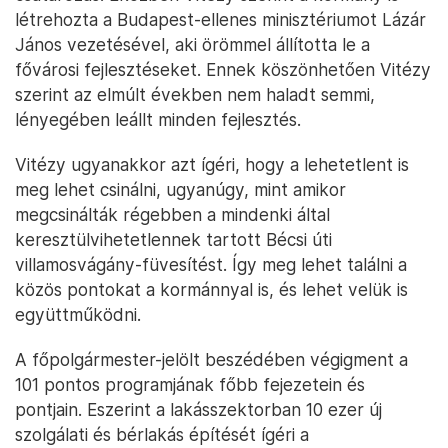
létrehozta a Budapest-ellenes minisztériumot Lázár
János vezetésével, aki örömmel állította le a
fővárosi fejlesztéseket. Ennek köszönhetően Vitézy
szerint az elmúlt években nem haladt semmi,
lényegében leállt minden fejlesztés.
Vitézy ugyanakkor azt ígéri, hogy a lehetetlent is
meg lehet csinálni, ugyanúgy, mint amikor
megcsinálták régebben a mindenki által
keresztülvihetetlennek tartott Bécsi úti
villamosvágány-füvesítést. Így meg lehet találni a
közös pontokat a kormánnyal is, és lehet velük is
együttműködni.
A főpolgármester-jelölt beszédében végigment a
101 pontos programjának főbb fejezetein és
pontjain. Eszerint a lakásszektorban 10 ezer új
szolgálati és bérlakás építését ígéri a