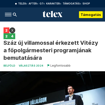
TELEX
AFTER
G7
KARAKTER
TÁMOGATÁS
SHOP
Támogatás
Száz új villamossal érkezett Vitézy
a főpolgármesteri programjának
bemutatására
Legfontosabb
BELFÖLD
VÁLASZTÁS 2024