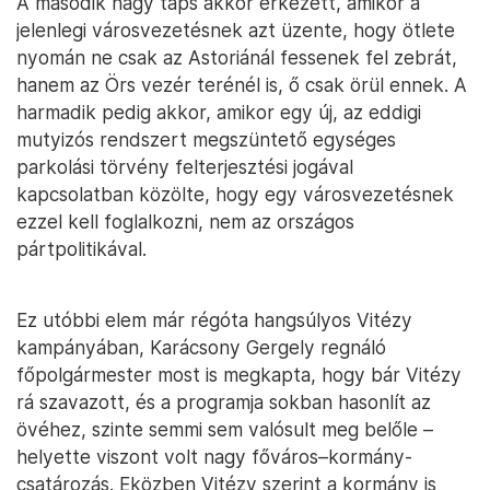
A második nagy taps akkor érkezett, amikor a
jelenlegi városvezetésnek azt üzente, hogy ötlete
nyomán ne csak az Astoriánál fessenek fel zebrát,
hanem az Örs vezér terénél is, ő csak örül ennek. A
harmadik pedig akkor, amikor egy új, az eddigi
mutyizós rendszert megszüntető egységes
parkolási törvény felterjesztési jogával
kapcsolatban közölte, hogy egy városvezetésnek
ezzel kell foglalkozni, nem az országos
pártpolitikával.
Ez utóbbi elem már régóta hangsúlyos Vitézy
kampányában, Karácsony Gergely regnáló
főpolgármester most is megkapta, hogy bár Vitézy
rá szavazott, és a programja sokban hasonlít az
övéhez, szinte semmi sem valósult meg belőle –
helyette viszont volt nagy főváros–kormány-
csatározás. Eközben Vitézy szerint a kormány is