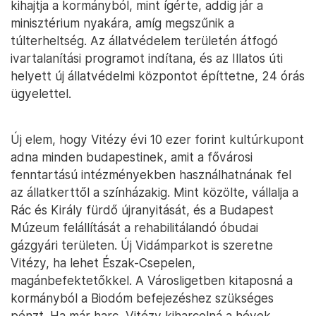
kihajtja a kormányból, mint ígérte, addig jár a
minisztérium nyakára, amíg megszűnik a
túlterheltség. Az állatvédelem területén átfogó
ivartalanítási programot indítana, és az Illatos úti
helyett új állatvédelmi központot építtetne, 24 órás
ügyelettel.
Új elem, hogy Vitézy évi 10 ezer forint kultúrkupont
adna minden budapestinek, amit a fővárosi
fenntartású intézményekben használhatnának fel
az állatkerttől a színházakig. Mint közölte, vállalja a
Rác és Király fürdő újranyitását, és a Budapest
Múzeum felállítását a rehabilitálandó óbudai
gázgyári területen. Új Vidámparkot is szeretne
Vitézy, ha lehet Észak-Csepelen,
magánbefektetőkkel. A Városligetben kitaposná a
kormányból a Biodóm befejezéshez szükséges
pénzt. Ha már harc, Vitézy kiharcolná a hévek