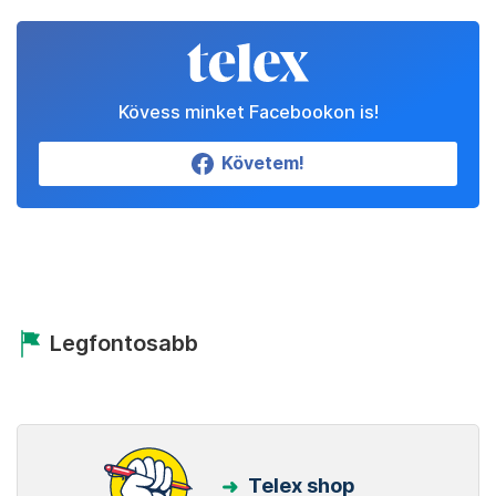
Kövess minket Facebookon is!
Követem!
Legfontosabb
Telex shop