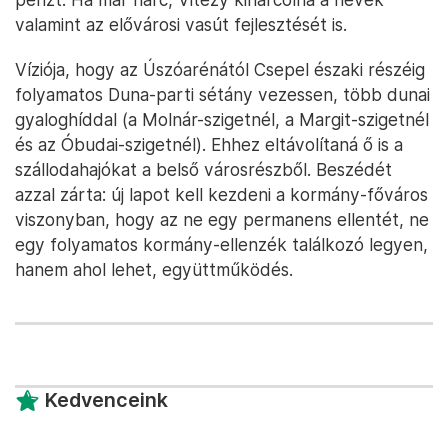
valamint az elővárosi vasút fejlesztését is.
Víziója, hogy az Úszóarénától Csepel északi részéig
folyamatos Duna-parti sétány vezessen, több dunai
gyaloghíddal (a Molnár-szigetnél, a Margit-szigetnél
és az Óbudai-szigetnél). Ehhez eltávolítaná ő is a
szállodahajókat a belső városrészből. Beszédét
azzal zárta: új lapot kell kezdeni a kormány-főváros
viszonyban, hogy az ne egy permanens ellentét, ne
egy folyamatos kormány-ellenzék találkozó legyen,
hanem ahol lehet, együttműködés.
Kedvenceink