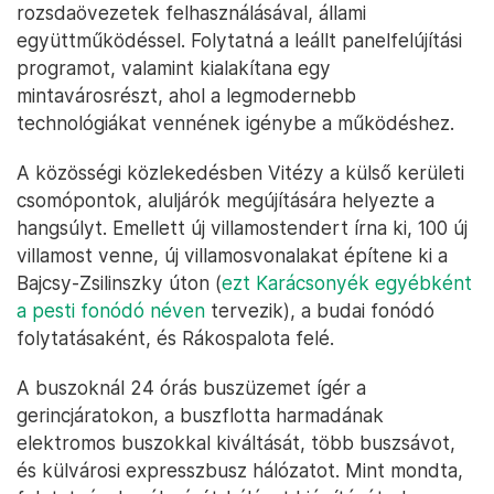
rozsdaövezetek felhasználásával, állami
együttműködéssel. Folytatná a leállt panelfelújítási
programot, valamint kialakítana egy
mintavárosrészt, ahol a legmodernebb
technológiákat vennének igénybe a működéshez.
A közösségi közlekedésben Vitézy a külső kerületi
csomópontok, aluljárók megújítására helyezte a
hangsúlyt. Emellett új villamostendert írna ki, 100 új
villamost venne, új villamosvonalakat építene ki a
Bajcsy-Zsilinszky úton (
ezt Karácsonyék egyébként
a pesti fonódó néven
tervezik), a budai fonódó
folytatásaként, és Rákospalota felé.
A buszoknál 24 órás buszüzemet ígér a
gerincjáratokon, a buszflotta harmadának
elektromos buszokkal kiváltását, több buszsávot,
és külvárosi expresszbusz hálózatot. Mint mondta,