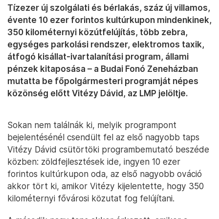
Tízezer új szolgálati és bérlakás, száz új villamos,
évente 10 ezer forintos kultúrkupon mindenkinek,
350 kilométernyi közútfelújítás, több zebra,
egységes parkolási rendszer, elektromos taxik,
átfogó kisállat-ivartalanítási program, állami
pénzek kitaposása – a Budai Fonó Zeneházban
mutatta be főpolgármesteri programját népes
közönség előtt Vitézy Dávid, az LMP jelöltje.
Sokan nem találnák ki, melyik programpont
bejelentésénél csendült fel az első nagyobb taps
Vitézy Dávid csütörtöki programbemutató beszéde
közben: zöldfejlesztések ide, ingyen 10 ezer
forintos kultúrkupon oda, az első nagyobb ováció
akkor tört ki, amikor Vitézy kijelentette, hogy 350
kilométernyi fővárosi közutat fog felújítani.