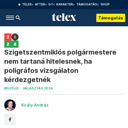
TELEX
AFTER
G7
KARAKTER
TÁMOGATÁS
SHOP
Támogatás
Szigetszentmiklós polgármestere
nem tartaná hitelesnek, ha
poligráfos vizsgálaton
kérdezgetnék
BELFÖLD
VÁLASZTÁS 2024
Király András