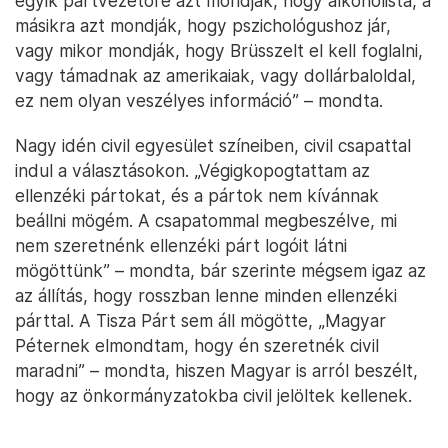
egyik pártvezetőre azt mondják, hogy alkoholista, a
másikra azt mondják, hogy pszichológushoz jár,
vagy mikor mondják, hogy Brüsszelt el kell foglalni,
vagy támadnak az amerikaiak, vagy dollárbaloldal,
ez nem olyan veszélyes információ” – mondta.
Nagy idén civil egyesület színeiben, civil csapattal
indul a választásokon. „Végigkopogtattam az
ellenzéki pártokat, és a pártok nem kívánnak
beállni mögém. A csapatommal megbeszélve, mi
nem szeretnénk ellenzéki párt logóit látni
mögöttünk” – mondta, bár szerinte mégsem igaz az
az állítás, hogy rosszban lenne minden ellenzéki
párttal. A Tisza Párt sem áll mögötte, „Magyar
Péternek elmondtam, hogy én szeretnék civil
maradni” – mondta, hiszen Magyar is arról beszélt,
hogy az önkormányzatokba civil jelöltek kellenek.