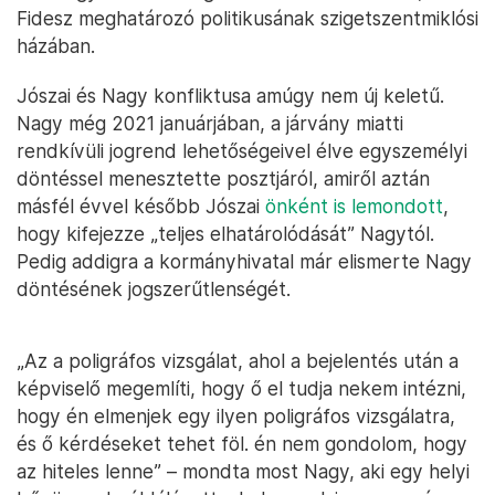
Fidesz meghatározó politikusának szigetszentmiklósi
házában.
Jószai és Nagy konfliktusa amúgy nem új keletű.
Nagy még 2021 januárjában, a járvány miatti
rendkívüli jogrend lehetőségeivel élve egyszemélyi
döntéssel menesztette posztjáról, amiről aztán
másfél évvel később Jószai
önként is lemondott
,
hogy kifejezze „teljes elhatárolódását” Nagytól.
Pedig addigra a kormányhivatal már elismerte Nagy
döntésének jogszerűtlenségét.
„Az a poligráfos vizsgálat, ahol a bejelentés után a
képviselő megemlíti, hogy ő el tudja nekem intézni,
hogy én elmenjek egy ilyen poligráfos vizsgálatra,
és ő kérdéseket tehet föl. én nem gondolom, hogy
az hiteles lenne” – mondta most Nagy, aki egy helyi