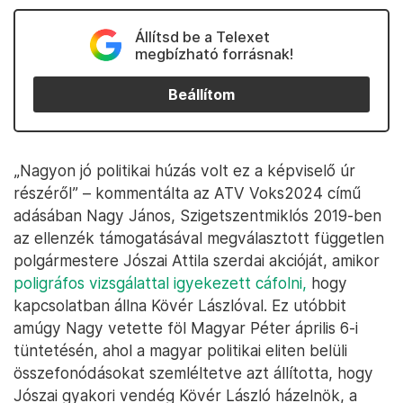
Állítsd be a Telexet
megbízható forrásnak!
Beállítom
„Nagyon jó politikai húzás volt ez a képviselő úr
részéről” – kommentálta az ATV Voks2024 című
adásában Nagy János, Szigetszentmiklós 2019-ben
az ellenzék támogatásával megválasztott független
polgármestere Jószai Attila szerdai akcióját, amikor
poligráfos vizsgálattal igyekezett cáfolni,
hogy
kapcsolatban állna Kövér Lászlóval. Ez utóbbit
amúgy Nagy vetette föl Magyar Péter április 6-i
tüntetésén, ahol a magyar politikai eliten belüli
összefonódásokat szemléltetve azt állította, hogy
Jószai gyakori vendég Kövér László házelnök, a