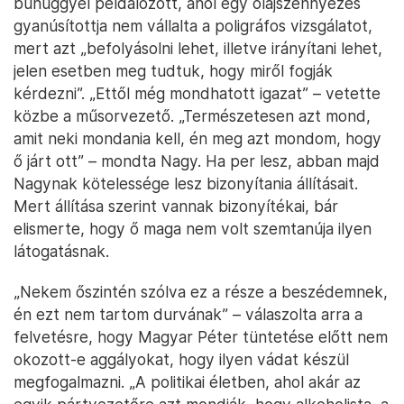
bűnüggyel példálózott, ahol egy olajszennyezés
gyanúsítottja nem vállalta a poligráfos vizsgálatot,
mert azt „befolyásolni lehet, illetve irányítani lehet,
jelen esetben meg tudtuk, hogy miről fogják
kérdezni”. „Ettől még mondhatott igazat” – vetette
közbe a műsorvezető. „Természetesen azt mond,
amit neki mondania kell, én meg azt mondom, hogy
ő járt ott” – mondta Nagy. Ha per lesz, abban majd
Nagynak kötelessége lesz bizonyítania állításait.
Mert állítása szerint vannak bizonyítékai, bár
elismerte, hogy ő maga nem volt szemtanúja ilyen
látogatásnak.
„Nekem őszintén szólva ez a része a beszédemnek,
én ezt nem tartom durvának” – válaszolta arra a
felvetésre, hogy Magyar Péter tüntetése előtt nem
okozott-e aggályokat, hogy ilyen vádat készül
megfogalmazni. „A politikai életben, ahol akár az