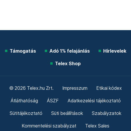
Támogatás
Adó 1% felajánlás
Hírlevelek
Telex Shop
© 2026 Telex.hu Zrt.
Impresszum
Etikai kódex
Átláthatóság
ÁSZF
Adatkezelési tájékoztató
Sütitájékoztató
Süti beállítások
Szabályzatok
Kommentelési szabályzat
Telex Sales