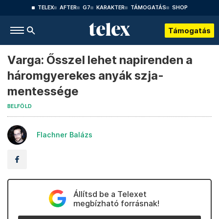
TELEX
AFTER
G7
KARAKTER
TÁMOGATÁS
SHOP
Támogatás
Varga: Ősszel lehet napirenden a
háromgyerekes anyák szja-
mentessége
BELFÖLD
Flachner Balázs
Állítsd be a Telexet
megbízható forrásnak!