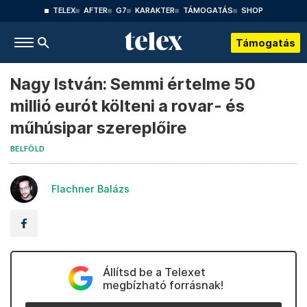
TELEX
AFTER
G7
KARAKTER
TÁMOGATÁS
SHOP
Támogatás
Nagy István: Semmi értelme 50
millió eurót költeni a rovar- és
műhúsipar szereplőire
BELFÖLD
Flachner Balázs
Állítsd be a Telexet
megbízható forrásnak!