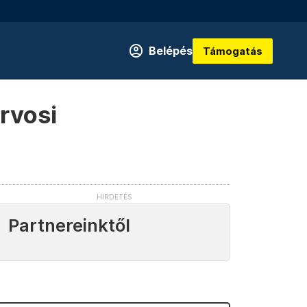
Belépés
Támogatás
rvosi
Partnereinktől