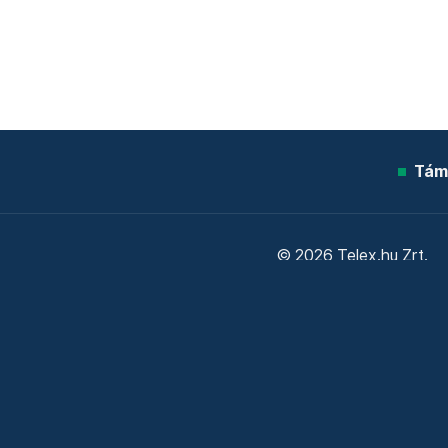
Tám
© 2026 Telex.hu Zrt.
Sütitájékoztató