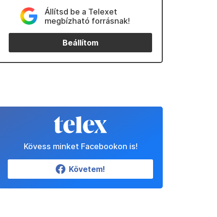
Állítsd be a Telexet
megbízható forrásnak!
Beállítom
Kövess minket Facebookon is!
Követem!