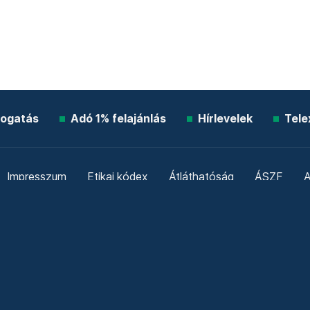
ogatás
Adó 1% felajánlás
Hírlevelek
Tele
Impresszum
Etikai kódex
Átláthatóság
ÁSZF
A
Süti beállítások
Szabályzatok
Kommentelési szabály