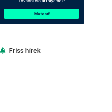
További élő árfolyamok!
Mutasd!
Friss hírek