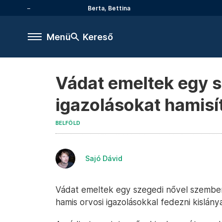
Berta, Bettina
Menü
Kereső
Vádat emeltek egy sz
igazolásokat hamisí
BELFÖLD
Sajó Dávid
Vádat emeltek egy szegedi nővel szemben
hamis orvosi igazolásokkal fedezni kislánya 