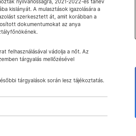
 hozták nyilvánosságra, 2021-2022-es tanév
ba kislányát. A mulasztások igazolására a
azolást szerkesztett át, amit korábban a
ódosított dokumentumokat az anya
ztályfőnökének.
t felhasználásával vádolja a nőt. Az
szemben tárgyalás mellőzésével
ésőbbi tárgyalások során lesz tájékoztatás.