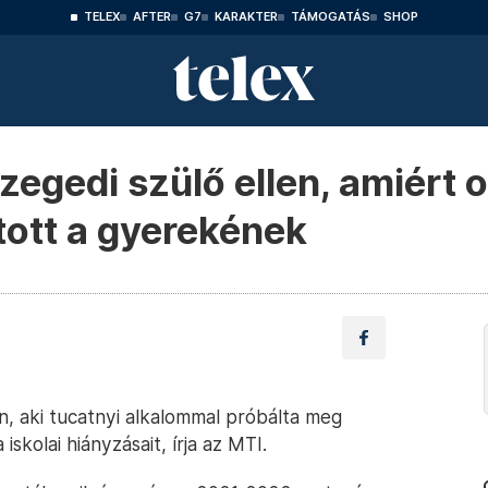
TELEX
AFTER
G7
KARAKTER
TÁMOGATÁS
SHOP
egedi szülő ellen, amiért o
tott a gyerekének
, aki tucatnyi alkalommal próbálta meg
iskolai hiányzásait, írja az MTI.