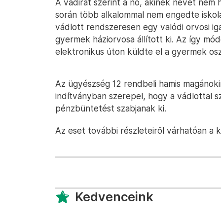
A vádirat szerint a nő, akinek nevét nem
során több alkalommal nem engedte iskolá
vádlott rendszeresen egy valódi orvosi ig
gyermek háziorvosa állított ki. Az így m
elektronikus úton küldte el a gyermek os
Az ügyészség 12 rendbeli hamis magánokira
indítványban szerepel, hogy a vádlottal 
pénzbüntetést szabjanak ki.
Az eset további részleteiről várhatóan a k
Kedvenceink