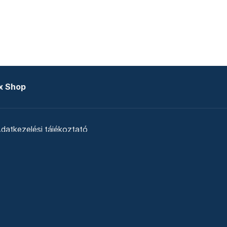
x Shop
datkezelési tájékoztató
zat
Telex Sales