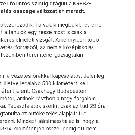
er forintos szintig drágult a KRESZ-
atás összege változatlan maradt.
 sokszorozódik, ha valaki megbukik, és erre
t a tanulók egy része most is csak a
ikeres elméleti vizsgát. Amennyiben több
vetési forrásból, az nem a középiskolás
el szemben teremtene igazságtalan
 a vezetési órákkal kapcsolatos. Jelenleg
, illetve legalább 580 kilométert kell
ométert jelent. Csakhogy Budapesten
ilométer, aminek részben a nagy forgalom,
ka. Tapasztalatok szerint csak az tud 29 óra
gtanulta az autókezelés alapjait: tud
rezni. Mindezt alátámasztja az is, hogy a
13-14 kilométer jön össze, pedig ott nem