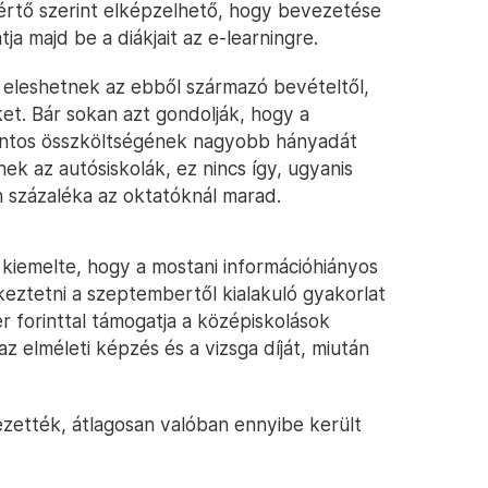
kértő szerint elképzelhető, hogy bevezetése
ja majd be a diákjait az e-learningre.
 eleshetnek az ebből származó bevételtől,
t. Bár sokan azt gondolják, hogy a
rintos összköltségének nagyobb hányadát
ek az autósiskolák, ez nincs így, ugyanis
 százaléka az oktatóknál marad.
 kiemelte, hogy a mostani információhiányos
eztetni a szeptembertől kialakuló gyakorlat
r forinttal támogatja a középiskolások
az elméleti képzés és a vizsga díját, miután
zették, átlagosan valóban ennyibe került