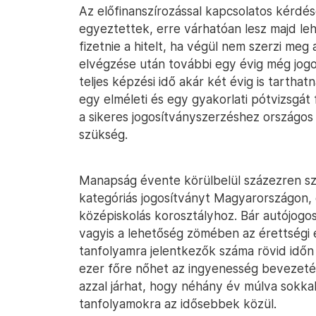
Az előfinanszírozással kapcsolatos kérdése
egyeztettek, erre várhatóan lesz majd lehe
fizetnie a hitelt, ha végül nem szerzi meg
elvégzése után további egy évig még jogos
teljes képzési idő akár két évig is tarthat
egy elméleti és egy gyakorlati pótvizsgát 
a sikeres jogosítványszerzéshez országos
szükség.
Manapság évente körülbelül százezren s
kategóriás jogosítványt Magyarországon, é
középiskolás korosztályhoz. Bár autójogos
vagyis a lehetőség zömében az érettségi el
tanfolyamra jelentkezők száma rövid időn
ezer főre nőhet az ingyenesség bevezeté
azzal járhat, hogy néhány év múlva sokk
tanfolyamokra az idősebbek közül.