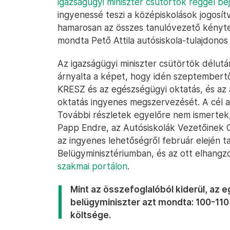
igazságügyi miniszter csütörtök reggel be
ingyenessé teszi a középiskolások jogosí
hamarosan az összes tanulóvezető kényte
mondta Pető Attila autósiskola-tulajdonos
Az igazságügyi miniszter csütörtök délut
árnyalta a képet, hogy idén szeptembertől
KRESZ és az egészségügyi oktatás, és az
oktatás ingyenes megszervezését. A cél a
További részletek egyelőre nem ismertek,
Papp Endre, az Autósiskolák Vezetőinek 
az ingyenes lehetőségről február elején t
Belügyminisztériumban, és az ott elhangz
szakmai portálon
.
Mint az összefoglalóból kiderül, az 
belügyminiszter azt mondta: 100-110 m
költsége.