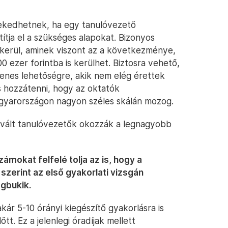
ekedhetnek, ha egy tanulóvezető
ítja el a szükséges alapokat. Bizonyos
ikerül, aminek viszont az a következménye,
0 ezer forintba is kerülhet. Biztosra vehető,
yenes lehetőségre, akik nem elég érettek
 hozzátenni, hogy az oktatók
agyarországon nagyon széles skálán mozog.
otivált tanulóvezetők okozzák a legnagyobb
mokat felfelé tolja az is, hogy a
szerint az első gyakorlati vizsgán
gbukik.
kár 5-10 órányi kiegészítő gyakorlásra is
t. Ez a jelenlegi óradíjak mellett