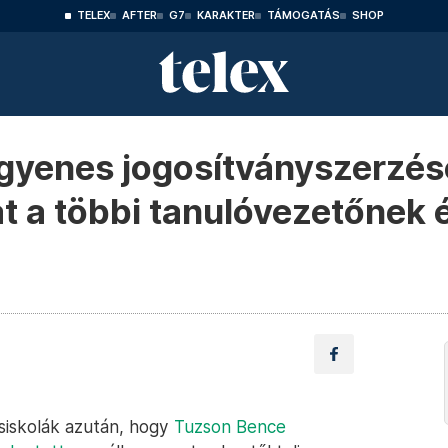
TELEX
AFTER
G7
KARAKTER
TÁMOGATÁS
SHOP
gyenes jogosítványszerzése
 a többi tanulóvezetőnek 
siskolák azután, hogy
Tuzson Bence