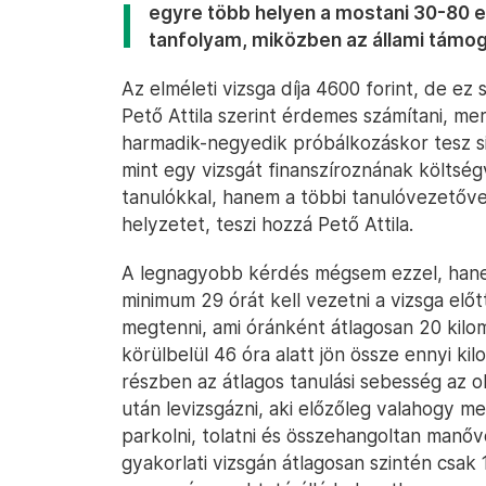
egyre több helyen a mostani 30-80 ez
tanfolyam, miközben az állami támog
Az elméleti vizsga díja 4600 forint, de ez
Pető Attila szerint érdemes számítani, mer
harmadik-negyedik próbálkozáskor tesz s
mint egy vizsgát finanszíroznának költség
tanulókkal, hanem a többi tanulóvezetőv
helyzetet, teszi hozzá Pető Attila.
A legnagyobb kérdés mégsem ezzel, hanem
minimum 29 órát kell vezetni a vizsga előtt
megtenni, ami óránként átlagosan 20 kil
körülbelül 46 óra alatt jön össze ennyi k
részben az átlagos tanulási sebesség az o
után levizsgázni, aki előzőleg valahogy me
parkolni, tolatni és összehangoltan manőve
gyakorlati vizsgán átlagosan szintén csak 