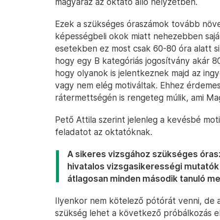
magyaráz az oktató álló helyzetben.
Ezek a szükséges óraszámok tovább növ
képességbeli okok miatt nehezebben saját
esetekben ez most csak 60-80 óra alatt s
hogy egy B kategóriás jogosítvány akár 80
hogy olyanok is jelentkeznek majd az ing
vagy nem elég motiváltak. Ehhez érdemes
rátermettségén is rengeteg múlik, ami M
Pető Attila szerint jelenleg a kevésbé m
feladatot az oktatóknak.
A sikeres vizsgához szükséges óraszá
hivatalos vizsgasikerességi mutatók 
átlagosan minden második tanuló me
Ilyenkor nem kötelező pótórát venni, de a
szükség lehet a következő próbálkozás előt