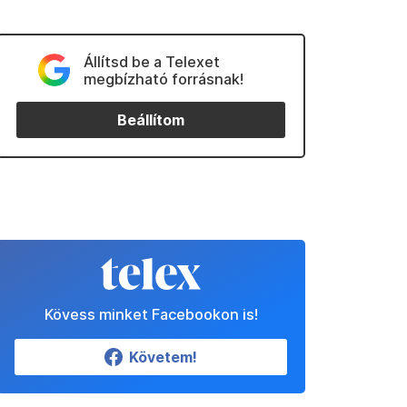
Állítsd be a Telexet
megbízható forrásnak!
Beállítom
Kövess minket Facebookon is!
Követem!