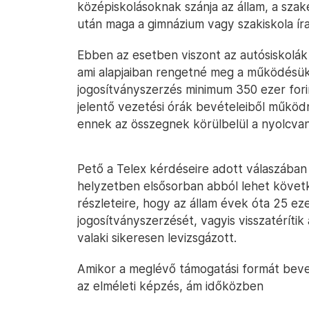
középiskolásoknak szánja az állam, a sza
után maga a gimnázium vagy szakiskola írat
Ebben az esetben viszont az autósiskolák
ami alapjaiban rengetné meg a működésüke
jogosítványszerzés minimum 350 ezer fo
jelentő vezetési órák bevételeiből működn
ennek az összegnek körülbelül a nyolcvan
Pető a Telex kérdéseire adott válaszában
helyzetben elsősorban abból lehet követk
részleteire, hogy az állam évek óta 25 eze
jogosítványszerzését, vagyis visszatérítik 
valaki sikeresen levizsgázott.
Amikor a meglévő támogatási formát beve
az elméleti képzés, ám időközben