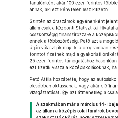
tanulónként akár 100 ezer forintos többle
annak, aki ezt kénytelen lesz kifizetni.
Szintén az óraszámok egyénenként jelent
állam csak a Központi Statisztikai Hivatal
összköltségig finanszírozza-e a középisko
ennek a többszöröséig. Pető azt a megold
útján választják majd ki a programban rés
forintot fizetnek majd a gyakorlati órákért
25 ezer forintos támogatáshoz hasonlóan
ezt fizetik vissza a középiskolásoknak, h
Pető Attila hozzátette, hogy az autósiskol
olcsóbban oktassanak, vagy akár előfinan
vizsgáztatását, így azt átmenetileg a csalá
A szakmában már a március 14-i bejele
az állam a középiskolai tanárok bevo
szakoktatók körét, hogy ezzel vegye