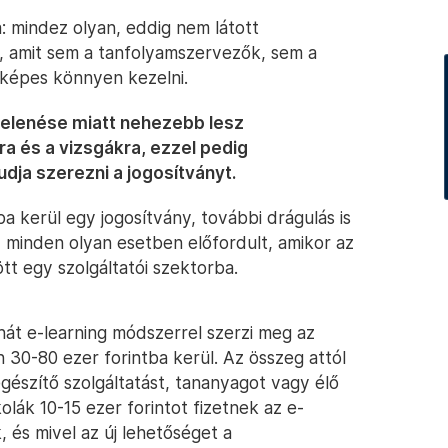
ja: mindez olyan, eddig nem látott
n, amit sem a tanfolyamszervezők, sem a
 képes könnyen kezelni.
jelenése miatt nehezebb lesz
ra és a vizsgákra, ezzel pedig
udja szerezni a jogosítványt.
ba kerül egy jogosítvány, további drágulás is
z minden olyan esetben előfordult, amikor az
ött egy szolgáltatói szektorba.
hát e-learning módszerrel szerzi meg az
n 30-80 ezer forintba kerül. Az összeg attól
egészítő szolgáltatást, tananyagot vagy élő
olák 10-15 ezer forintot fizetnek az e-
, és mivel az új lehetőséget a