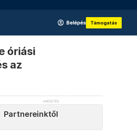
Belépés
Támogatás
 óriási
és az
Partnereinktől