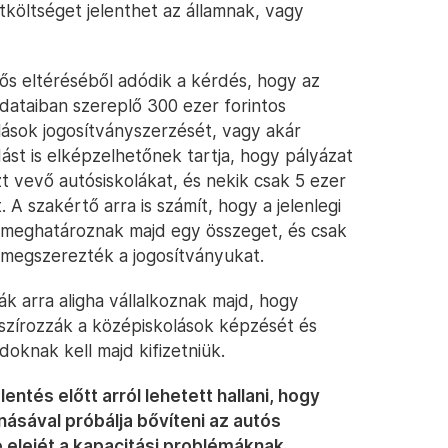
tköltséget jelenthet az államnak, vagy
ős eltéréséből adódik a kérdés, hogy az
 adataiban szereplő 300 ezer forintos
lások jogosítványszerzését, vagy akár
ást is elképzelhetőnek tartja, hogy pályázat
zt vevő autósiskolákat, és nekik csak 5 ezer
. A szakértő arra is számít, hogy a jelenlegi
 meghatároznak majd egy összeget, és csak
a megszerezték a jogosítványukat.
ák arra aligha vállalkoznak majd, hogy
szírozzák a középiskolások képzését és
doknak kell majd kifizetniük.
ntés előtt arról lehetett hallani, hogy
násával próbálja bővíteni az autós
 elejét a kapacitási problémáknak.