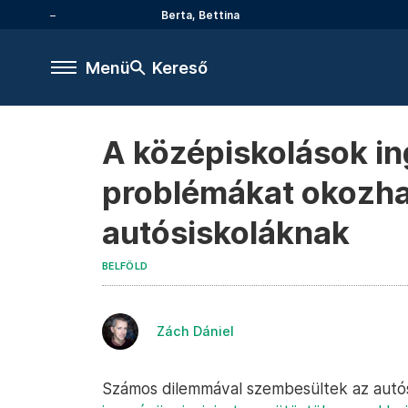
Berta, Bettina
Menü
Kereső
A középiskolások in
problémákat okozhat
autósiskoláknak
BELFÖLD
Zách Dániel
Számos dilemmával szembesültek az autó