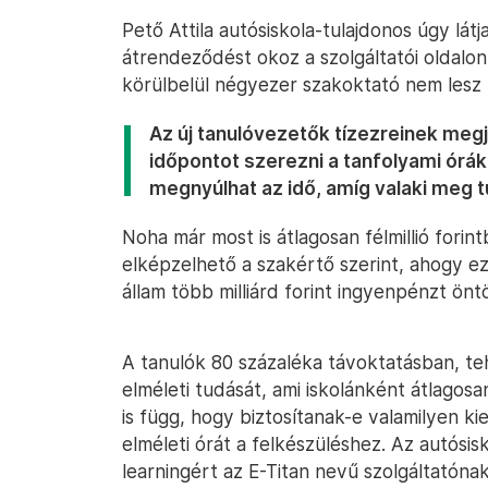
Pető Attila autósiskola-tulajdonos úgy lát
átrendeződést okoz a szolgáltatói oldalo
körülbelül négyezer szakoktató nem lesz
Az új tanulóvezetők tízezreinek meg
időpontot szerezni a tanfolyami órák
megnyúlhat az idő, amíg valaki meg t
Noha már most is átlagosan félmillió forint
elképzelhető a szakértő szerint, ahogy e
állam több milliárd forint ingyenpénzt önt
A tanulók 80 százaléka távoktatásban, te
elméleti tudását, ami iskolánként átlagosa
is függ, hogy biztosítanak-e valamilyen ki
elméleti órát a felkészüléshez. Az autósisk
learningért az E-Titan nevű szolgáltatónak