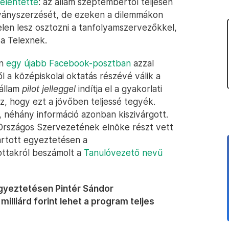
jelentette
: az állam szeptembertől teljesen
tványszerzését, de ezeken a dilemmákon
len lesz osztozni a tanfolyamszervezőkkel,
 a Telexnek.
án
egy újabb Facebook-posztban
azzal
 a középiskolai oktatás részévé válik a
 állam
pilot jelleggel
indítja el a gyakorlati
z, hogy ezt a jövőben teljessé tegyék.
 néhány információ azonban kiszivárgott.
Országos Szervezetének elnöke részt vett
artott egyeztetésen a
ottakról beszámolt a
Tanulóvezető nevű
egyeztetésen Pintér Sándor
illiárd forint lehet a program teljes