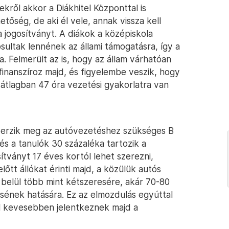
kről akkor a Diákhitel Központtal is
tőség, de aki él vele, annak vissza kell
 a jogosítványt. A diákok a középiskola
ultak lennének az állami támogatásra, így a
na. Felmerült az is, hogy az állam várhatóan
finanszíroz majd, és figyelembe veszik, hogy
 átlagban 47 óra vezetési gyakorlatra van
zerzik meg az autóvezetéshez szükséges B
s a tanulók 30 százaléka tartozik a
ítványt 17 éves kortól lehet szerezni,
őtt állókat érinti majd, a közülük autós
 belül több mint kétszeresére, akár 70-80
sének hatására. Ez az elmozdulás egyúttal
al kevesebben jelentkeznek majd a