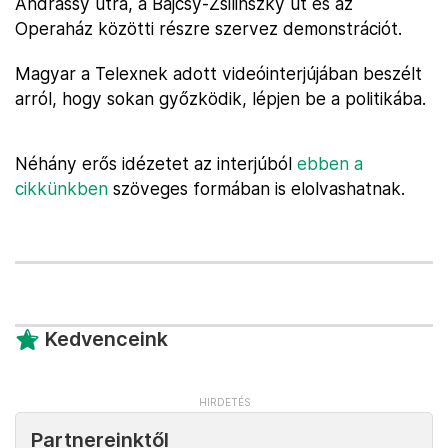
Andrássy útra, a Bajcsy-Zsilinszky út és az
Operaház közötti részre szervez demonstrációt.
Magyar a Telexnek adott videóinterjújában beszélt
arról, hogy sokan győzködik, lépjen be a politikába.
Néhány erős idézetet az interjúból
ebben a
cikkünkben
szöveges formában is elolvashatnak.
Kedvenceink
Partnereinktől