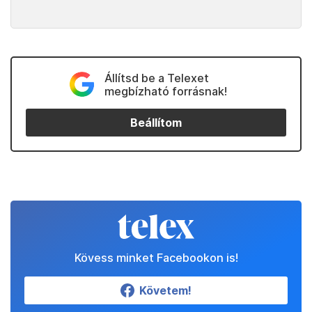
Állítsd be a Telexet
megbízható forrásnak!
Beállítom
Kövess minket Facebookon is!
Követem!