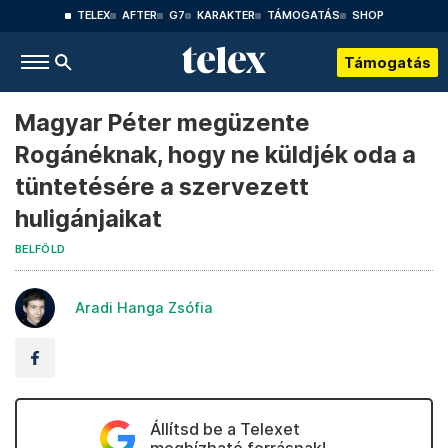
TELEX
AFTER
G7
KARAKTER
TÁMOGATÁS
SHOP
Támogatás
Magyar Péter megüzente
Rogánéknak, hogy ne küldjék oda a
tüntetésére a szervezett
huligánjaikat
BELFÖLD
Aradi Hanga Zsófia
Állítsd be a Telexet