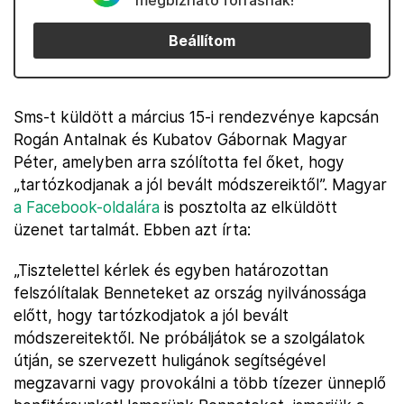
megbízható forrásnak!
Beállítom
Sms-t küldött a március 15-i rendezvénye kapcsán
Rogán Antalnak és Kubatov Gábornak Magyar
Péter, amelyben arra szólította fel őket, hogy
„tartózkodjanak a jól bevált módszereiktől”. Magyar
a Facebook-oldalára
is posztolta az elküldött
üzenet tartalmát. Ebben azt írta:
„Tisztelettel kérlek és egyben határozottan
felszólítalak Benneteket az ország nyilvánossága
előtt, hogy tartózkodjatok a jól bevált
módszereitektől. Ne próbáljátok se a szolgálatok
útján, se szervezett huligánok segítségével
megzavarni vagy provokálni a több tízezer ünneplő