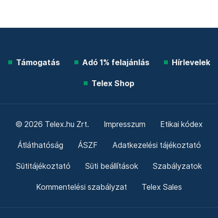
Támogatás
Adó 1% felajánlás
Hírlevelek
Telex Shop
© 2026 Telex.hu Zrt.
Impresszum
Etikai kódex
Átláthatóság
ÁSZF
Adatkezelési tájékoztató
Sütitájékoztató
Süti beállítások
Szabályzatok
Kommentelési szabályzat
Telex Sales