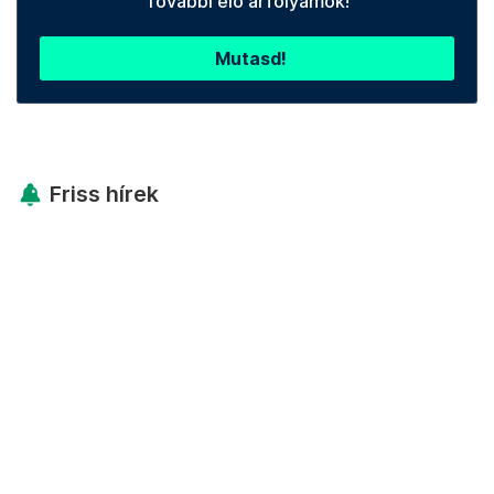
További élő árfolyamok!
Mutasd!
Friss hírek