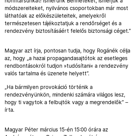
honfitársunkat! Ismerünk Benneteket, ismerjük a
módszereiteket, nyilvános csoportokban már most
láthatóak az előkészületeitek, amelyekről
természetesen tájékoztatjuk a rendőrséget és a
rendezvény biztosításáért felelős biztonsági céget.”
Magyar azt írja, pontosan tudja, hogy Rogánék célja
az, hogy „a hazai propagandasajtótok az esetleges
rendbontásokról tudjon »tudósítani« a rendezvény
valós tartalma és üzenete helyett”.
„Ha bármilyen provokáció történik a
rendezvényünkön, mindenki számára világos lesz,
hogy ti vagytok a felbujtók vagy a megrendelők” –
írta.
Magyar Péter március 15-én 15:00 órára az