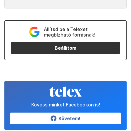
Állítsd be a Telexet
megbízható forrásnak!
Beállítom
Kövess minket Facebookon is!
Követem!