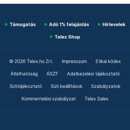
Támogatás
Adó 1% felajánlás
Hírlevelek
Telex Shop
© 2026 Telex.hu Zrt.
Impresszum
Etikai kódex
Átláthatóság
ÁSZF
Adatkezelési tájékoztató
Sütitájékoztató
Süti beállítások
Szabályzatok
Kommentelési szabályzat
Telex Sales