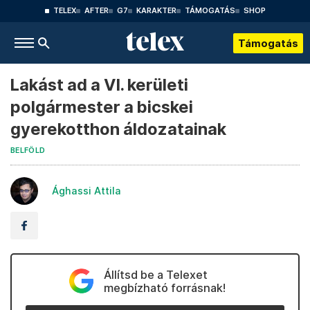
TELEX
AFTER
G7
KARAKTER
TÁMOGATÁS
SHOP
Támogatás
Lakást ad a VI. kerületi
polgármester a bicskei
gyerekotthon áldozatainak
BELFÖLD
Ághassi Attila
Állítsd be a Telexet
megbízható forrásnak!