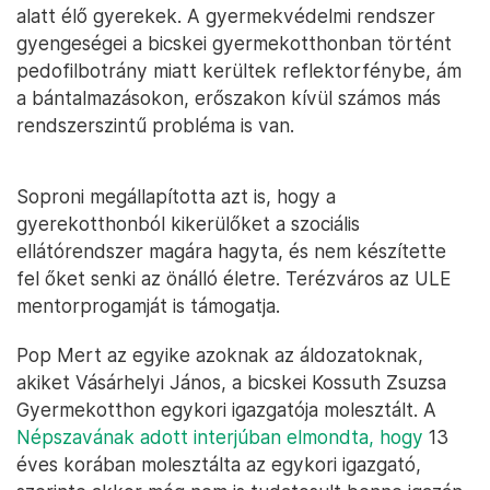
alatt élő gyerekek. A gyermekvédelmi rendszer
gyengeségei a bicskei gyermekotthonban történt
pedofilbotrány miatt kerültek reflektorfénybe, ám
a bántalmazásokon, erőszakon kívül számos más
rendszerszintű probléma is van.
Soproni megállapította azt is, hogy a
gyerekotthonból kikerülőket a szociális
ellátórendszer magára hagyta, és nem készítette
fel őket senki az önálló életre. Terézváros az ULE
mentorprogamját is támogatja.
Pop Mert az egyike azoknak az áldozatoknak,
akiket Vásárhelyi János, a bicskei Kossuth Zsuzsa
Gyermekotthon egykori igazgatója molesztált. A
Népszavának adott interjúban elmondta, hogy
13
éves korában molesztálta az egykori igazgató,