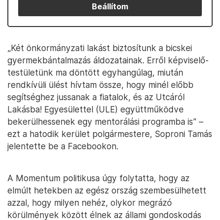
Beállítom
„Két önkormányzati lakást biztosítunk a bicskei
gyermekbántalmazás áldozatainak. Erről képviselő-
testületünk ma döntött egyhangúlag, miután
rendkívüli ülést hívtam össze, hogy minél előbb
segítséghez jussanak a fiatalok, és az Utcáról
Lakásba! Egyesülettel (ULE) együttműködve
bekerülhessenek egy mentorálási programba is” –
ezt a hatodik kerület polgármestere, Soproni Tamás
jelentette be a Facebookon.
A Momentum politikusa úgy folytatta, hogy az
elmúlt hetekben az egész ország szembesülhetett
azzal, hogy milyen nehéz, olykor megrázó
körülmények között élnek az állami gondoskodás