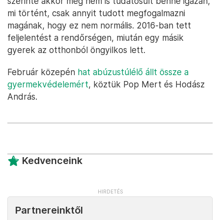
szerinte akkor még nem is tudatosult benne igazán,
mi történt, csak annyit tudott megfogalmazni
magának, hogy ez nem normális. 2016-ban tett
feljelentést a rendőrségen, miután egy másik
gyerek az otthonból öngyilkos lett.
Február közepén
hat abúzustúlélő állt össze a
gyermekvédelemért
, köztük Pop Mert és Hodász
András.
Kedvenceink
Partnereinktől