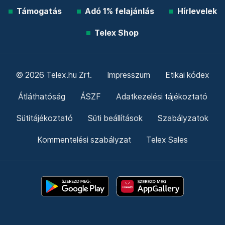
Támogatás
Adó 1% felajánlás
Hírlevelek
Telex Shop
© 2026 Telex.hu Zrt.
Impresszum
Etikai kódex
Átláthatóság
ÁSZF
Adatkezelési tájékoztató
Sütitájékoztató
Süti beállítások
Szabályzatok
Kommentelési szabályzat
Telex Sales