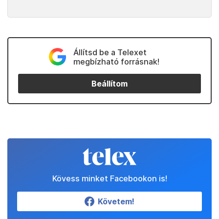
Állítsd be a Telexet
megbízható forrásnak!
Beállítom
Kövess minket Facebookon is!
Követem!