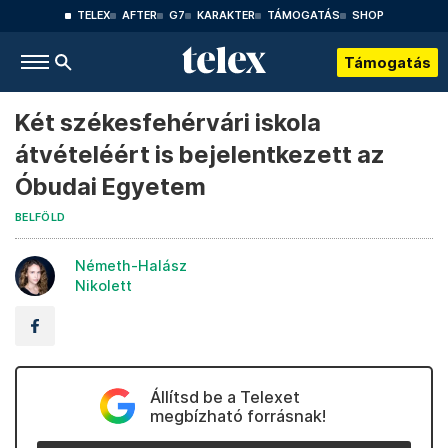
TELEX
AFTER
G7
KARAKTER
TÁMOGATÁS
SHOP
Támogatás
Két székesfehérvári iskola
átvételéért is bejelentkezett az
Óbudai Egyetem
BELFÖLD
Németh-Halász
Nikolett
Állítsd be a Telexet
megbízható forrásnak!