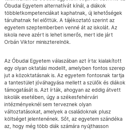
Óbudai Egyetem alternatívát kínál, a diákok
többletkompetenciákat kaphatnak, új lehetőségek
tárulhatnak fel előttük. A tájékoztató szerint az
egyetem szeptemberben venné át az iskolát. Az
iskola neve azért is lehet ismerős, mert ide járt
Orbán Viktor miniszterelnök.
Az Óbudai Egyetem válaszában azt írta: kialakított
egy olyan oktatási modellt, amelyben fontos szerep
jut a közoktatásnak is. Az egyetem fontosnak tartja
a tantestület jóváhagyása mellett a szülők és diákok
támogatását is. Azt írták, ahogyan az eddig átvett
iskolák esetében, úgy a székesfehérvári
intézményeknél sem terveznek olyan
változtatásokat, amelyek a családoknak plusz
költséget jelentenének. Sőt, az egyetem szándéka
az, hogy még több diák számára nyújthasson