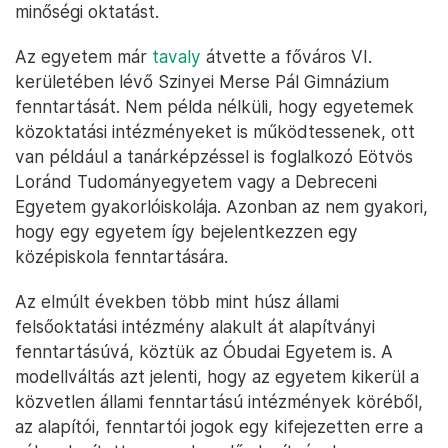
minőségi oktatást.
Az egyetem már
tavaly
átvette a főváros VI.
kerületében lévő Szinyei Merse Pál Gimnázium
fenntartását. Nem példa nélküli, hogy egyetemek
közoktatási intézményeket is működtessenek, ott
van például a tanárképzéssel is foglalkozó Eötvös
Loránd Tudományegyetem vagy a Debreceni
Egyetem gyakorlóiskolája. Azonban az nem gyakori,
hogy egy egyetem így bejelentkezzen egy
középiskola fenntartására.
Az elmúlt években több mint húsz állami
felsőoktatási intézmény alakult át alapítványi
fenntartásúvá, köztük az Óbudai Egyetem is. A
modellváltás azt jelenti, hogy az egyetem kikerül a
közvetlen állami fenntartású intézmények köréből,
az alapítói, fenntartói jogok egy kifejezetten erre a