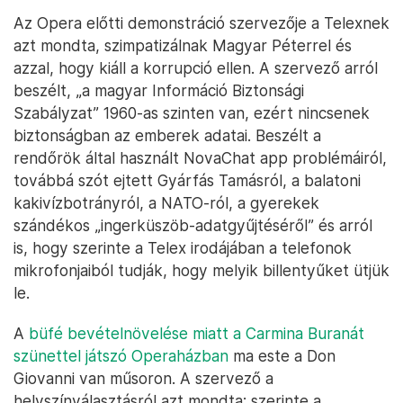
Az Opera előtti demonstráció szervezője a Telexnek
azt mondta, szimpatizálnak Magyar Péterrel és
azzal, hogy kiáll a korrupció ellen. A szervező arról
beszélt, „a magyar Információ Biztonsági
Szabályzat” 1960-as szinten van, ezért nincsenek
biztonságban az emberek adatai. Beszélt a
rendőrök által használt NovaChat app problémáiról,
továbbá szót ejtett Gyárfás Tamásról, a balatoni
kakivízbotrányról, a NATO-ról, a gyerekek
szándékos „ingerküszöb-adatgyűjtéséről” és arról
is, hogy szerinte a Telex irodájában a telefonok
mikrofonjaiból tudják, hogy melyik billentyűket ütjük
le.
A
büfé bevételnövelése miatt a Carmina Buranát
szünettel játszó Operaházban
ma este a Don
Giovanni van műsoron. A szervező a
helyszínválasztásról azt mondta: szerinte a