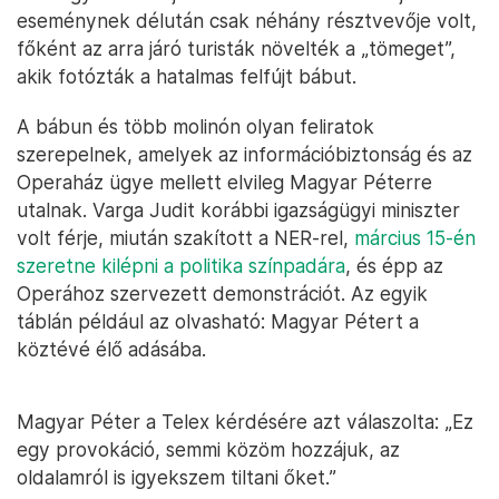
eseménynek délután csak néhány résztvevője volt,
főként az arra járó turisták növelték a „tömeget”,
akik fotózták a hatalmas felfújt bábut.
A bábun és több molinón olyan feliratok
szerepelnek, amelyek az információbiztonság és az
Operaház ügye mellett elvileg Magyar Péterre
utalnak. Varga Judit korábbi igazságügyi miniszter
volt férje, miután szakított a NER-rel,
március 15-én
szeretne kilépni a politika színpadára
, és épp az
Operához szervezett demonstrációt. Az egyik
táblán például az olvasható: Magyar Pétert a
köztévé élő adásába.
Magyar Péter a Telex kérdésére azt válaszolta: „Ez
egy provokáció, semmi közöm hozzájuk, az
oldalamról is igyekszem tiltani őket.”