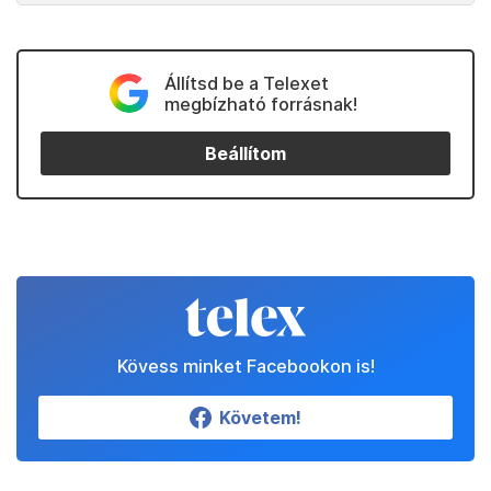
Állítsd be a Telexet
megbízható forrásnak!
Beállítom
Kövess minket Facebookon is!
Követem!