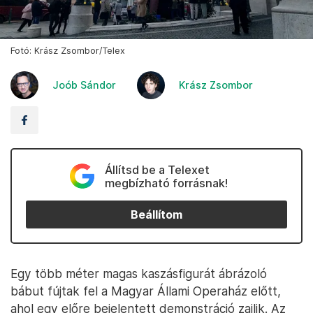
Fotó: Krász Zsombor/Telex
Joób Sándor
Krász Zsombor
Állítsd be a Telexet
megbízható forrásnak!
Beállítom
Egy több méter magas kaszásfigurát ábrázoló
bábut fújtak fel a Magyar Állami Operaház előtt,
ahol egy előre bejelentett demonstráció zajlik. Az