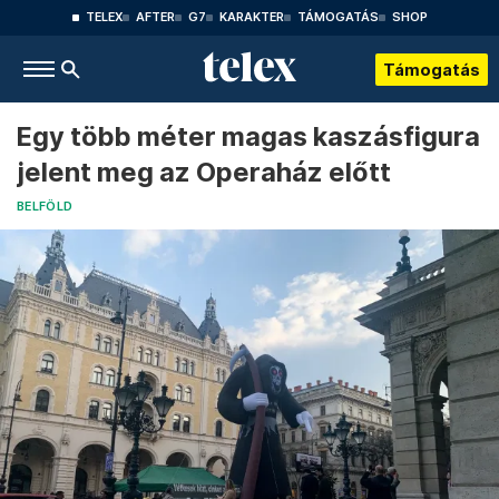
TELEX
AFTER
G7
KARAKTER
TÁMOGATÁS
SHOP
Támogatás
Egy több méter magas kaszásfigura
jelent meg az Operaház előtt
BELFÖLD