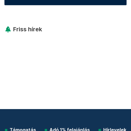
Friss hírek
Támogatás
Adó 1% felajánlás
Hírlevelek