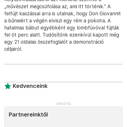
„művészet megcsúfolása az, ami itt történik.” A
felfújt kaszással arra is utalnak, hogy Don Giovannit
a bűneiért a végén elviszi egy rém a pokolra. A
hatalmas bábut egyébként egy lombfúvóval fújták
fel öt perc alatt. Tudósítónk ezenkívül kapott még
egy 21 oldalas összefoglalót a demonstráció
céljairól.
Kedvenceink
Partnereinktől