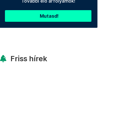
További élő árfolyamok!
Mutasd!
Friss hírek