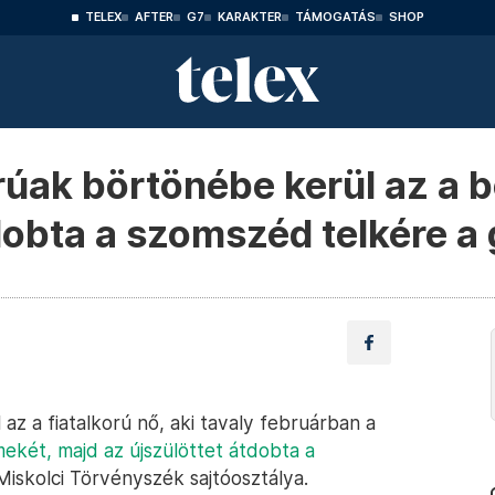
TELEX
AFTER
G7
KARAKTER
TÁMOGATÁS
SHOP
rúak börtönébe kerül az a bo
dobta a szomszéd telkére a
az a fiatalkorú nő, aki tavaly februárban a
két, majd az újszülöttet átdobta a
Miskolci Törvényszék sajtóosztálya.