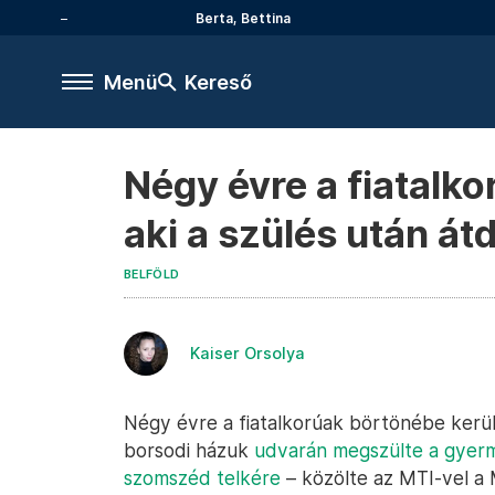
Berta, Bettina
Menü
Kereső
Négy évre a fiatalko
aki a szülés után át
BELFÖLD
Kaiser Orsolya
Négy évre a fiatalkorúak börtönébe kerül 
borsodi házuk
udvarán megszülte a gyerme
szomszéd telkére
– közölte az MTI-vel a 