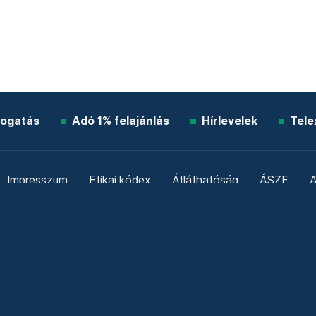
ogatás
Adó 1% felajánlás
Hírlevelek
Tele
Impresszum
Etikai kódex
Átláthatóság
ÁSZF
A
Süti beállítások
Szabályzatok
Kommentelési szabály