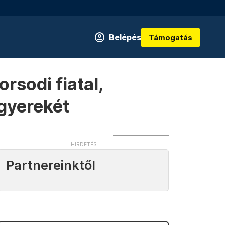
Belépés
Támogatás
rsodi fiatal,
 gyerekét
Partnereinktől