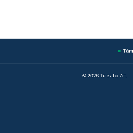
Tám
© 2026 Telex.hu Zrt.
Sütitájékoztató