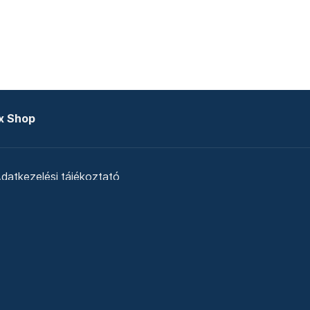
x Shop
datkezelési tájékoztató
zat
Telex Sales