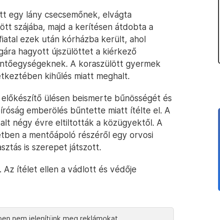
ott egy lány csecsemőnek, elvágta
ött szájába, majd a kerítésen átdobta a
iatal ezek után kórházba került, ahol
ára hagyott újszülöttet a kiérkező
entőegységeknek. A koraszülött gyermek
etkeztében kihűlés miatt meghalt.
 előkészítő ülésen beismerte bűnösségét és
íróság emberölés bűntette miatt ítélte el. A
talt négy évre eltiltották a közügyektől. A
setben a mentőápoló részéről egy orvosi
ztás is szerepet játszott.
 Az ítélet ellen a vádlott és védője
en nem jelenítünk meg reklámokat.