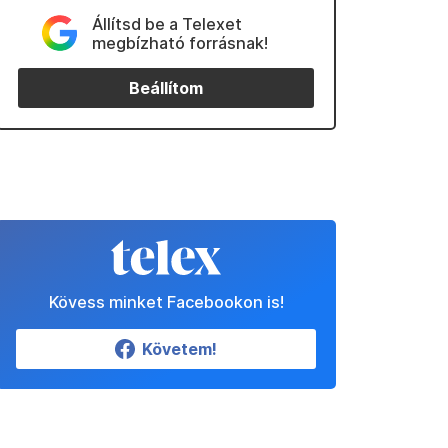
Állítsd be a Telexet
megbízható forrásnak!
Beállítom
Kövess minket Facebookon is!
Követem!