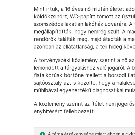
Mint írtuk, a 16 éves nő miután életet ad
köldökzsinórt, WC-papírt tömött az újszül
szomszédos lakatlan lakóház udvarára. A f
megállapították, hogy nemrég szült. A mag
rendőrök találták meg, majd átadták a m
azonban az ellátatlanság, a téli hideg köv
A törvényszéki közlemény szerint a nő az
lemondott a tárgyaláshoz való jogáról. A b
fiatalkorúak börtöne mellett a borsodi fia
sajtóosztály azt is közölte, hogy a halále
műhibával egyenértékű diagnosztikai mulas
A közlemény szerint az ítélet nem jogerős.
enyhítésért fellebbezett.
A téma érzékenysége miatt ebben a cikkb